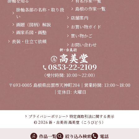
掛軸を知る
有名作家一覧
島根の作家一覧
掛軸各部の名称・取り扱
い
店舗案内
画題（図柄）解説
お買い物ガイド
画家系図・画塾
買い物かご
表装・仕立て依頼
お問い合わせ
0853-22-2109
（受付時間: 10:00～22:00）
〒693-0005 島根県出雲市天神町204｜営業時間: 13:00～18:00
｜定休日: 火曜日
プライバシーポリシー
特定商取引法に関する表示
© 2026 新・古美術 高美堂（こうびどう）
作品一覧
絞り込み検索
電話