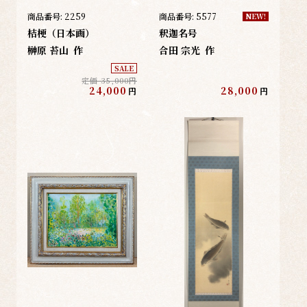
商品番号:
2259
商品番号:
5577
NEW!
桔梗（日本画）
釈迦名号
榊原 苔山
作
合田 宗光
作
SALE
定価 35,000円
24,000
28,000
円
円