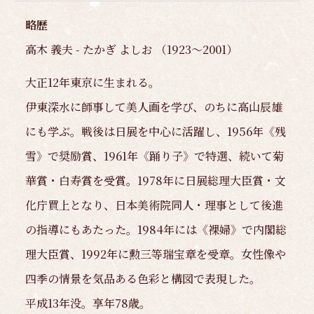
略歴
高木 義夫 - たかぎ よしお （1923～2001）
大正12年東京に生まれる。
伊東深水に師事して美人画を学び、のちに高山辰雄
にも学ぶ。戦後は日展を中心に活躍し、1956年《残
雪》で奨励賞、1961年《踊り子》で特選、続いて菊
華賞・白寿賞を受賞。1978年に日展総理大臣賞・文
化庁買上となり、日本美術院同人・理事として後進
の指導にもあたった。1984年には《裸婦》で内閣総
理大臣賞、1992年に勲三等瑞宝章を受章。女性像や
四季の情景を気品ある色彩と構図で表現した。
平成13年没。享年78歳。