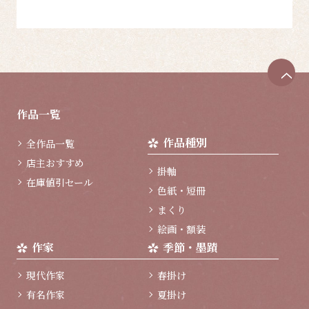
ペ
ー
ジ
作品一覧
ト
ッ
作品種別
全作品一覧
プ
へ
店主おすすめ
掛軸
在庫値引セール
色紙・短冊
まくり
絵画・額装
作家
季節・墨蹟
現代作家
春掛け
有名作家
夏掛け