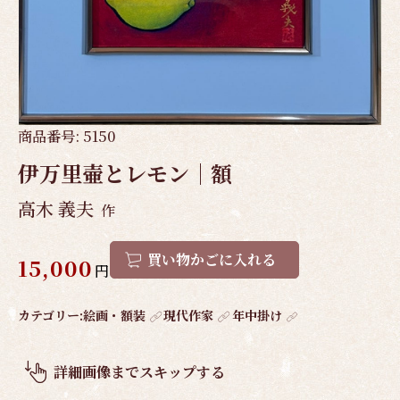
商品番号:
5150
伊万里壷とレモン｜額
高木 義夫
作
買い物かごに入れる
15,000
円
作
カテゴリー:
絵画・額装
現代作家
年中掛け
品
概
詳細画像までスキップする
要