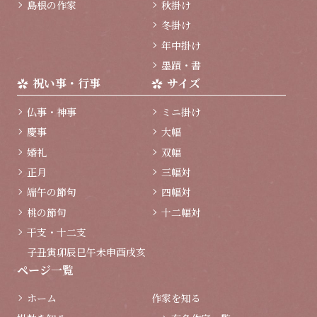
島根の作家
秋掛け
冬掛け
年中掛け
墨蹟・書
祝い事・行事
サイズ
仏事・神事
ミニ掛け
慶事
大幅
婚礼
双幅
正月
三幅対
端午の節句
四幅対
桃の節句
十二幅対
干支・十二支
子
丑
寅
卯
辰
巳
午
未
申
酉
戌
亥
ページ一覧
ホーム
作家を知る