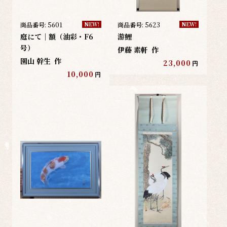
商品番号:
5601
商品番号:
5623
NEW!
NEW!
庭にて｜額（油彩・F6
游鯉
号）
伊藤 素軒
作
園山 幹生
作
23,000
円
10,000
円