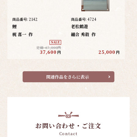
商品番号:
2142
商品番号:
4724
鯉
老松鶴遊
梶 喜一
作
細合 秀穀
作
SALE
定価 47,000円
37,600
25,000
円
円
関連作品をさらに表示
お問い合わせ・ご注文
Contact