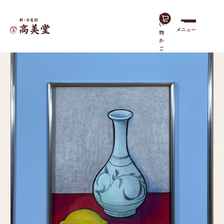
買
い
メニュー
物
ホーム
作品一覧
伊万里壷とレモン｜額
か
ご