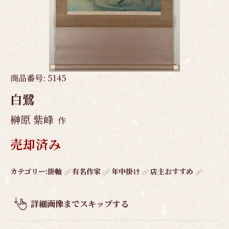
商品番号:
5145
白鷺
榊原 紫峰
作
売却済み
作
カテゴリー:
掛軸
有名作家
年中掛け
店主おすすめ
品
概
詳細画像までスキップする
要