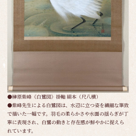
●榊原紫峰《白鷺図》掛軸 絹本（尺八横）
●紫峰先生による白鷺図は、水辺に立つ姿を繊細な筆致
で描いた一幅です。羽毛の柔らかさや水面の揺らぎが丁
寧に表現され、白鷺の動きと存在感が鮮やかに捉えら
れています。