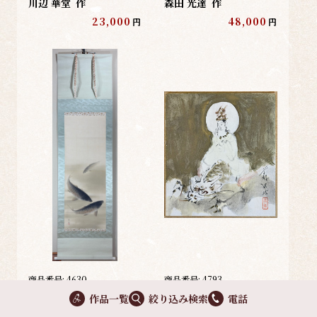
川辺 華堂
作
森田 光達
作
23,000
48,000
円
円
商品番号:
4630
商品番号:
4793
遊鯉
龍上観音｜色紙
作品一覧
絞り込み検索
電話
松原 雲鳳
作
木村 義男
作