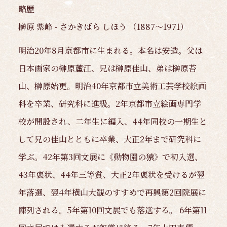
略歴
榊原 紫峰 - さかきばら しほう （1887～1971）
明治20年8月京都市に生まれる。本名は安造。父は
日本画家の榊原蘆江、兄は榊原佳山、弟は榊原苔
山、榊原始更。明治40年京都市立美術工芸学校絵画
科を卒業、研究科に進級。2年京都市立絵画専門学
校が開設され、二年生に編入、44年同校の一期生と
して兄の佳山とともに卒業、大正2年まで研究科に
学ぶ。42年第3回文展に《動物園の猿》で初入選、
43年褒状、44年三等賞、大正2年褒状を受けるが翌
年落選、翌4年横山大観のすすめで再興第2回院展に
陳列される。5年第10回文展でも落選する。 6年第11