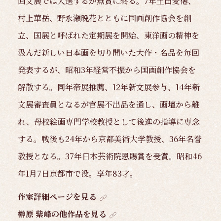
回文展では入選するが無賞に終る。7年土田麦僊、
村上華岳、野永瀬晩花とともに国画創作協会を創
立、国展と呼ばれた定期展を開始、東洋画の精神を
汲んだ新しい日本画を切り開いた大作・名品を毎回
発表するが、昭和3年経営不振から国画創作協会を
解散する。同年帝展推薦、12年新文展参与、14年新
文展審査員となるが官展不出品を通し、画壇から離
れ、母校絵画専門学校教授として後進の指導に専念
する。戦後も24年から京都美術大学教授、36年名誉
教授となる。37年日本芸術院恩賜賞を受賞。昭和46
年1月7日京都市で没。享年83才。
作家詳細ページを見る
榊原 紫峰の他作品を見る