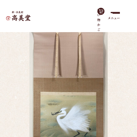
買
い
メニュー
物
ホーム
作品一覧
白鷺
か
ご