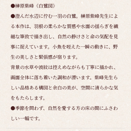
●榊原紫峰《白鷺図》
●澄んだ水辺に佇む一羽の白鷺。榊原紫峰先生によ
る本作は、羽根の柔らかな質感や水面の揺らぎを繊
細な筆致で描き出し、自然の静けさと命の気配を見
事に捉えています。小魚を咥えた一瞬の動きに、野
生の美しさと緊張感が宿ります。
背景の水草や波紋は控えめながらも丁寧に描かれ、
画面全体に落ち着いた調和が漂います。紫峰先生ら
しい品格ある構図と余白の美が、空間に清らかな気
をもたらします。
●季節を問わず、自然を愛する方の床の間にふさわ
しい一幅です。