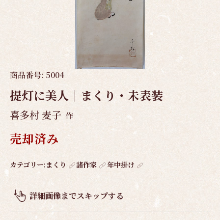
商品番号:
5004
提灯に美人｜まくり・未表装
喜多村 麦子
作
売却済み
作
カテゴリー:
まくり
諸作家
年中掛け
品
概
詳細画像までスキップする
要