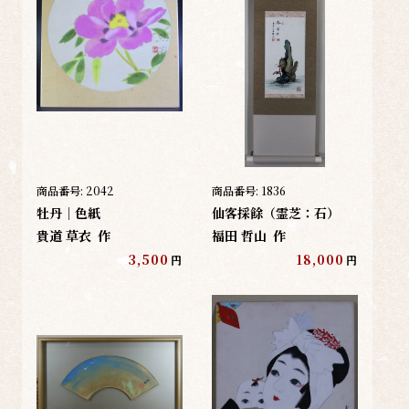
商品番号:
2042
商品番号:
1836
牡丹｜色紙
仙客採餘（霊芝：石）
貴道 草衣
作
福田 哲山
作
3,500
18,000
円
円