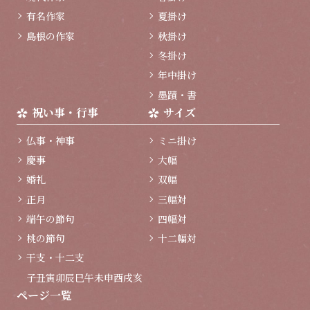
有名作家
夏掛け
島根の作家
秋掛け
冬掛け
年中掛け
墨蹟・書
祝い事・行事
サイズ
仏事・神事
ミニ掛け
慶事
大幅
婚礼
双幅
正月
三幅対
端午の節句
四幅対
桃の節句
十二幅対
干支・十二支
子
丑
寅
卯
辰
巳
午
未
申
酉
戌
亥
ページ一覧