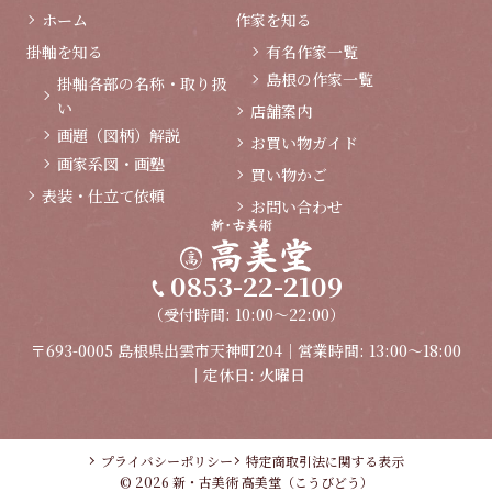
ホーム
作家を知る
掛軸を知る
有名作家一覧
島根の作家一覧
掛軸各部の名称・取り扱
い
店舗案内
画題（図柄）解説
お買い物ガイド
画家系図・画塾
買い物かご
表装・仕立て依頼
お問い合わせ
0853-22-2109
（受付時間: 10:00～22:00）
〒693-0005 島根県出雲市天神町204｜営業時間: 13:00～18:00
｜定休日: 火曜日
プライバシーポリシー
特定商取引法に関する表示
© 2026 新・古美術 高美堂（こうびどう）