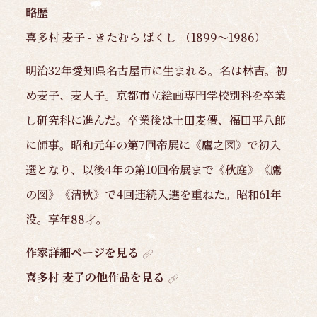
略歴
喜多村 麦子 - きたむら ばくし （1899～1986）
明治32年愛知県名古屋市に生まれる。名は林吉。初
め麦子、麦人子。京都市立絵画専門学校別科を卒業
し研究科に進んだ。卒業後は土田麦僊、福田平八郎
に師事。昭和元年の第7回帝展に《鷹之図》で初入
選となり、以後4年の第10回帝展まで《秋庭》《鷹
の図》《清秋》で4回連続入選を重ねた。昭和61年
没。享年88才。
作家詳細ページを見る
喜多村 麦子の他作品を見る