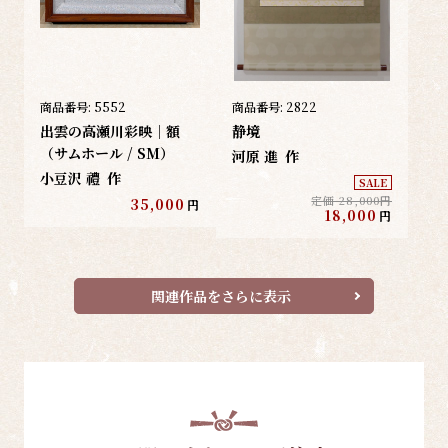
商品番号:
5552
商品番号:
2822
出雲の高瀬川彩映｜額
静境
（サムホール / SM）
河原 進
作
小豆沢 禮
作
SALE
定価 28,000円
35,000
円
18,000
円
関連作品をさらに表示