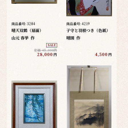
商品番号:
3284
商品番号:
4219
晴天双鶴（扇面）
子守と羽根つき（色紙）
山元 春挙
作
晴園
作
SALE
定価 45,000円
28,000
4,500
円
円