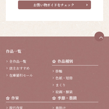
お買い物ガイドをチェック
ペ
ー
ジ
作品一覧
ト
ッ
作品種別
全作品一覧
プ
へ
店主おすすめ
掛軸
在庫値引セール
色紙・短冊
まくり
絵画・額装
作家
季節・墨蹟
現代作家
春掛け