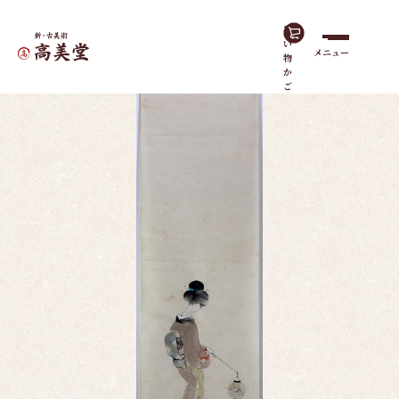
買
い
メニュー
物
ホーム
作品一覧
提灯に美人｜まくり・未表装
か
ご