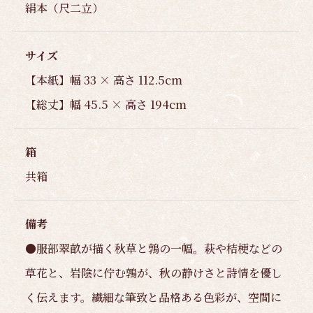
絹本（尺二立）
サイズ
【本紙】幅 33 × 高さ 112.5cm
【総丈】幅 45.5 × 高さ 194cm
箱
共箱
備考
●服部翠畝が描く秋草と鶉の一幅。萩や桔梗などの
草花と、岩陰に佇む鶉が、秋の静けさと詩情を優し
く伝えます。繊細な筆致と品格ある色彩が、空間に