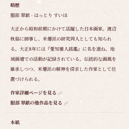
略歴
服部 翠畝 - はっとり すいほ
大正から昭和前期にかけて活躍した日本画家。渡辺
秋谿に師事し、米僊派の研究同人としても知られ
る。大正8年には『愛知雅人銘鑑』に名を連ね、地
域画壇での活動が記録されている。伝統的な画風を
継承しつつ、米僊派の精神を探求した作家として位
置づけられる。
作家詳細ページを見る
服部 翠畝の他作品を見る
本紙