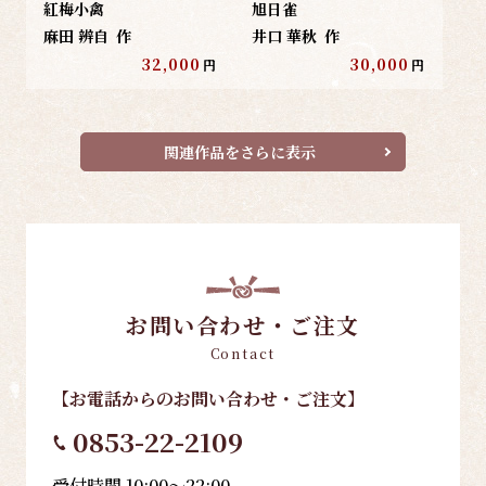
紅梅小禽
旭日雀
麻田 辨自
作
井口 華秋
作
32,000
30,000
円
円
関連作品をさらに表示
お問い合わせ・ご注文
Contact
【お電話
からのお問い合わせ・ご注文
】
0853-22-2109
受付時間 10:00～22:00