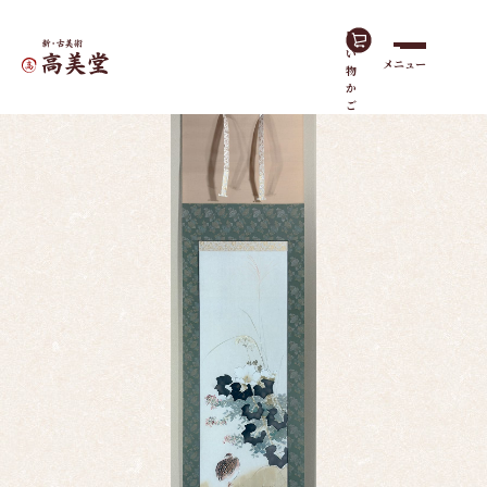
買
い
メニュー
物
ホーム
作品一覧
秋草之図
か
ご