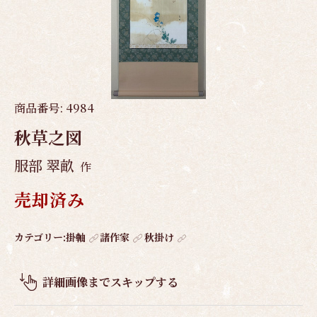
商品番号:
4984
秋草之図
服部 翠畝
作
売却済み
作
カテゴリー:
掛軸
諸作家
秋掛け
品
概
詳細画像までスキップする
要