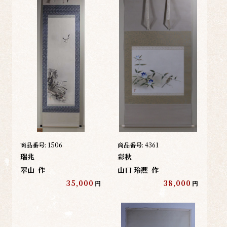
商品番号:
1506
商品番号:
4361
瑞兆
彩秋
翠山
作
山口 玲凞
作
35,000
38,000
円
円