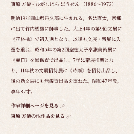
東原 方僊 - ひがしはら ほうせん （1886～1972）
明治19年岡山県邑久郡に生まれる。名は直太。京都
に出て竹内栖鳳に師事した。大正4年の第9回文展に
《花林檎》で初入選となり、以後も文展・帝展に入
選を重ね、昭和5年の第2回聖徳太子奉讃美術展に
《麗日》を無鑑査で出品し、7年に帝展推薦とな
り、11年秋の文展招待展に《時雨》を招待出品し、
後の新文展にも無鑑査出品を重ねた。昭和47年没。
享年87才。
作家詳細ページを見る
東原 方僊の他作品を見る