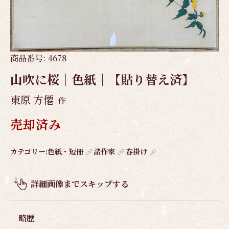
商品番号:
4678
山吹に桜｜色紙｜【貼り替え済】
東原 方僊
作
売却済み
作
カテゴリー:
色紙・短冊
諸作家
春掛け
品
概
詳細画像までスキップする
要
略歴