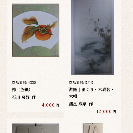
商品番号:
4338
商品番号:
3713
柿（色紙）
游鯉｜まくり・未表装・
大幅
石川 房好
作
諸星 成章
作
4,000
円
12,000
円