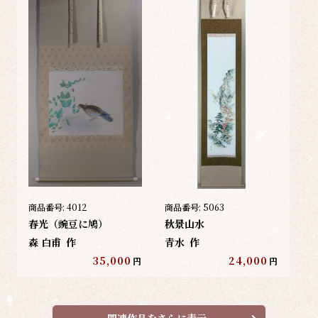
商品番号:
4012
商品番号:
5063
春光（豌豆に鳩）
秋景山水
森 白甫
作
青水
作
35,000
24,000
円
円
関連作品をさらに表示