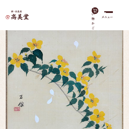
買
い
メニュー
物
ホーム
作品一覧
山吹に桜｜色紙｜【貼り替え済】
か
ご