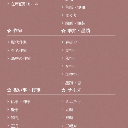
在庫値引セール
色紙・短冊
まくり
絵画・額装
作家
季節・墨蹟
現代作家
春掛け
有名作家
夏掛け
島根の作家
秋掛け
冬掛け
年中掛け
墨蹟・書
祝い事・行事
サイズ
仏事・神事
ミニ掛け
慶事
大幅
婚礼
双幅
正月
三幅対