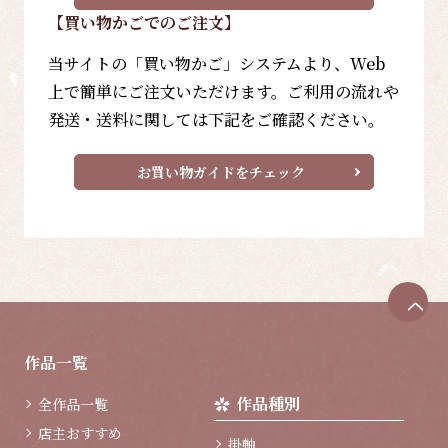
【買い物かごでのご注文】
当サイトの「買い物かご」システムより、Web
上で簡単にご注文いただけます。ご利用の流れや
発送・送料に関しては下記をご確認ください。
お買い物ガイドをチェック
ペ
ー
ジ
作品一覧
ト
ッ
作品種別
全作品一覧
プ
へ
店主おすすめ
掛軸