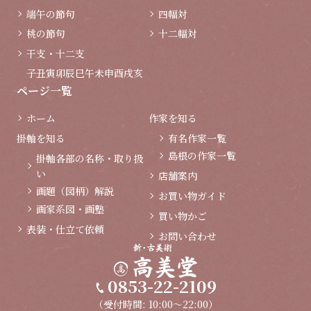
端午の節句
四幅対
桃の節句
十二幅対
干支・十二支
子
丑
寅
卯
辰
巳
午
未
申
酉
戌
亥
ページ一覧
ホーム
作家を知る
掛軸を知る
有名作家一覧
島根の作家一覧
掛軸各部の名称・取り扱
い
店舗案内
画題（図柄）解説
お買い物ガイド
画家系図・画塾
買い物かご
表装・仕立て依頼
お問い合わせ
0853-22-2109
（受付時間: 10:00～22:00）