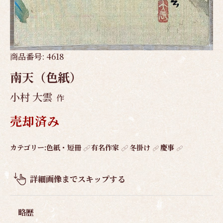
商品番号:
4618
南天（色紙）
小村 大雲
作
売却済み
作
カテゴリー:
色紙・短冊
有名作家
冬掛け
慶事
品
概
詳細画像までスキップする
要
略歴