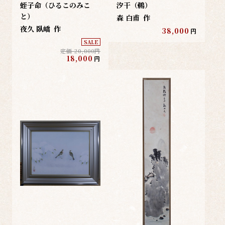
蛭子命（ひるこのみこ
汐干（鵜）
と）
森 白甫
作
夜久 臥嶠
作
38,000
円
SALE
定価 20,000円
18,000
円