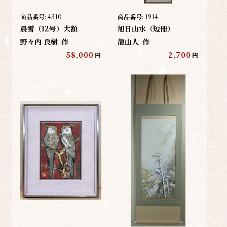
商品番号:
4310
商品番号:
1914
晨雪（12号）大額
旭日山水（短冊）
野々内 良樹
作
龍山人
作
58,000
2,700
円
円