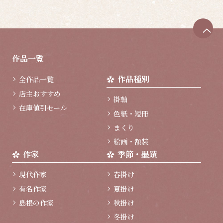
ペ
ー
ジ
作品一覧
ト
ッ
作品種別
全作品一覧
プ
へ
店主おすすめ
掛軸
在庫値引セール
色紙・短冊
まくり
絵画・額装
作家
季節・墨蹟
現代作家
春掛け
有名作家
夏掛け
島根の作家
秋掛け
冬掛け