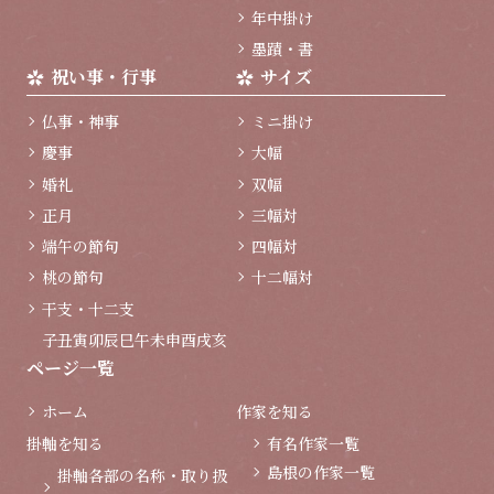
年中掛け
墨蹟・書
祝い事・行事
サイズ
仏事・神事
ミニ掛け
慶事
大幅
婚礼
双幅
正月
三幅対
端午の節句
四幅対
桃の節句
十二幅対
干支・十二支
子
丑
寅
卯
辰
巳
午
未
申
酉
戌
亥
ページ一覧
ホーム
作家を知る
掛軸を知る
有名作家一覧
島根の作家一覧
掛軸各部の名称・取り扱