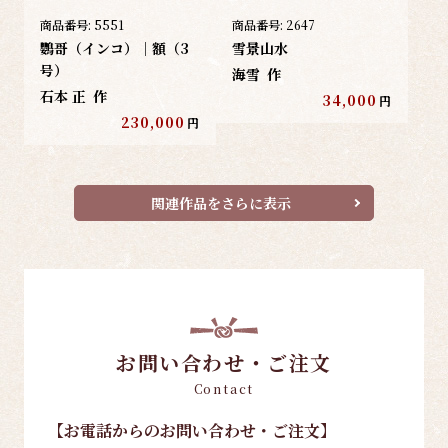
商品番号:
5551
商品番号:
2647
鸚哥（インコ）｜額（3
雪景山水
号）
海雪
作
石本 正
作
34,000
円
230,000
円
関連作品をさらに表示
お問い合わせ・ご注文
Contact
【お電話
からのお問い合わせ・ご注文
】