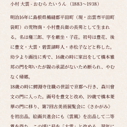
小村 大雲 - おむら たいうん （1883～1938）
明治16年に島根県楯縫郡平田町（現・出雲市平田町
袋町）の荒物商・小村豊兵衛の長男として生まれ
る。名は権三郎、字を厳坐・子荘。初号は豊花、後
に豊文・大雲・碧雲湖畔人・赤松子などと称した。
幼少より画技に秀で、16歳の時に家出をして橋本雅
邦の門を叩いたが親の承諾がないため断られ、やむ
なく帰郷。
18歳の時に鰐淵寺住職の世話で京都へ行き、森川曾
文の門に入った。画号を豊文と改め、19歳で橋本菱
華の門に移り、第7回古美術展覧会に《さかがみ》
を初出品。絵画共進会にも《雲風》を出品して二等
賞を得た。この頃に号を「大雲」と改める。翌年に