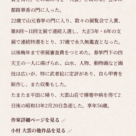
都路華香の門に入った。
22歳で山元春挙の門に入り、数々の展覧会で入賞、
第8回～11回文展で連続入選し、大正5年・6年の文
展で連続特選をとり、37歳で永久無鑑査となった。
以後晩年まで帝展審査員をつとめた。春挙門下の四
天王の一人に揚げられ、山水、人物、動物画など画
技は広いが、特に武者絵に定評があり、自ら甲冑を
制作し、また収集もした。
たまたま平田に帰り、大雲山荘で揮毫中病を得て2
日後の昭和13年2月20日急逝した。享年56歳。
作家詳細ページを見る
小村 大雲の他作品を見る