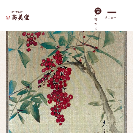
買
い
メニュー
物
ホーム
作品一覧
南天（色紙）
か
ご