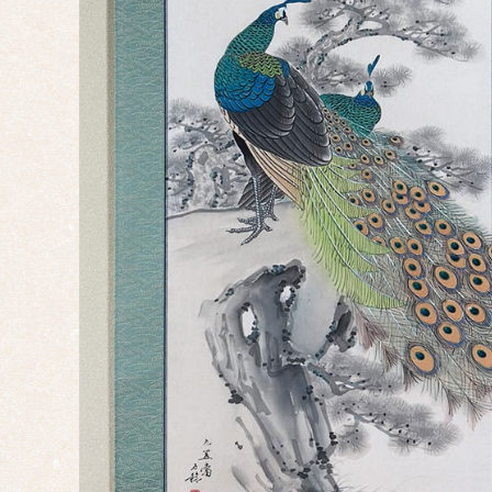
申
酉
戌
亥
サイ
ズ
ミニ
掛け
大幅
双幅
三幅
対
四幅
対