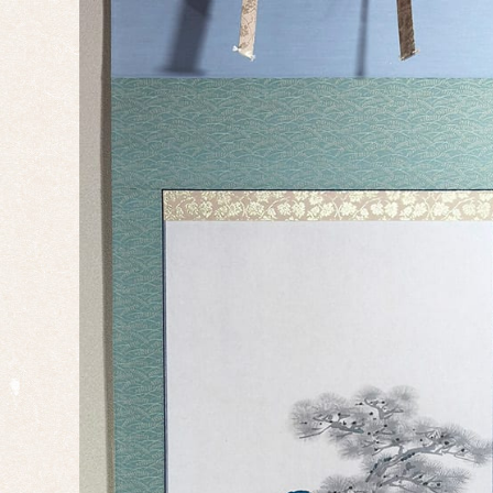
正月
端午
の節
句
桃の
節句
干
支・
十二
支
子
丑
寅
卯
辰
巳
午
未