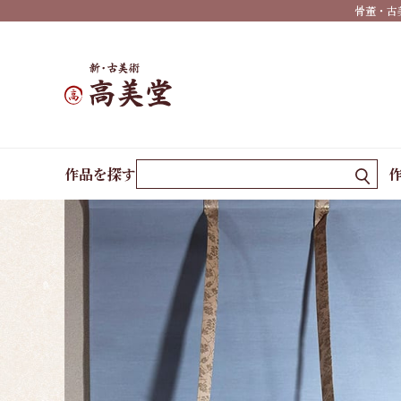
骨董・古
掛け
墨
蹟・
書
ホーム
作品一覧
孔雀
祝い
作品を探す
事・
行事
仏
事・
神事
慶事
婚礼