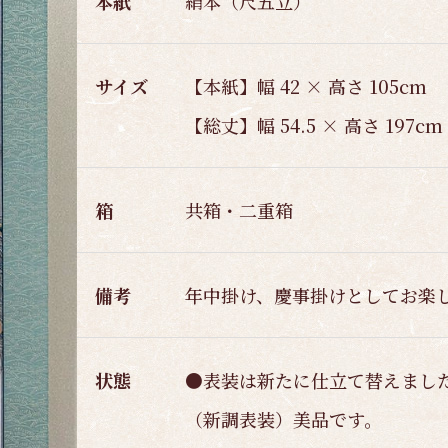
本紙
絹本（尺五立）
サイズ
【本紙】幅 42 × 高さ 105cm
【総丈】幅 54.5 × 高さ 197cm
箱
共箱・二重箱
備考
年中掛け、慶事掛けとしてお楽
状態
●表装は新たに仕立て替えまし
（新調表装）美品です。