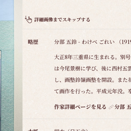
品
概
要
詳細画像までスキップする
略歴
分部 五鈴 - わけべ ごれい （191
大正8年三重県に生まれる。別
は今尾景樹に学び、後に西村五
し、画塾鈴嶺画塾を開設。また
て画作を行った。平成元年没。享
作家詳細ページを見る
分部 