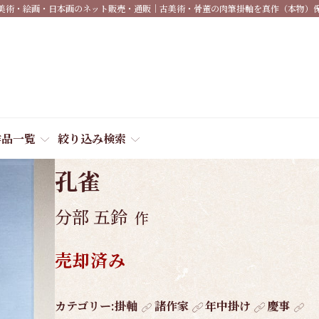
美術・絵画・日本画のネット販売・通販｜古美術・骨董の肉筆掛軸を真作（本物）
作品一覧
絞り込み検索
商品番号:
4560
孔雀
分部 五鈴
作
売却済み
作
カテゴリー:
掛軸
諸作家
年中掛け
慶事