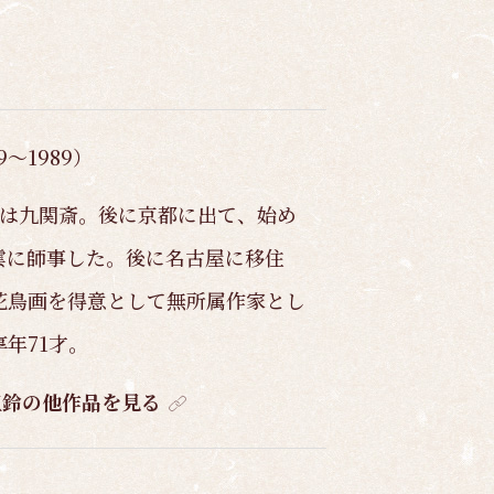
9～1989）
号は九関斎。後に京都に出て、始め
雲に師事した。後に名古屋に移住
花鳥画を得意として無所属作家とし
年71才。
五鈴の他作品を見る