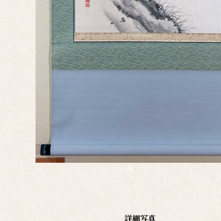
十二
幅対
作
家
一
覧
有名
作家
一覧
島根
の作
家一
覧
詳細写真