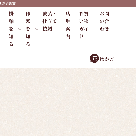
保証で販売
掛
作
表装・
店
お買
お問
軸
家
仕立て
舗
い物
い合
を
を
依頼
案
ガイ
わせ
知
知
内
ド
る
る
買い物かご