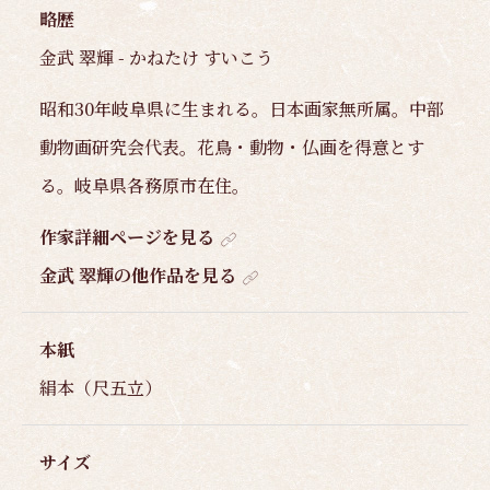
略歴
金武 翠輝 - かねたけ すいこう
昭和30年岐阜県に生まれる。日本画家無所属。中部
動物画研究会代表。花鳥・動物・仏画を得意とす
る。岐阜県各務原市在住。
作家詳細ページを見る
金武 翠輝の他作品を見る
本紙
絹本（尺五立）
サイズ