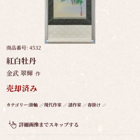
商品番号:
4532
紅白牡丹
金武 翠輝
作
売却済み
作
カテゴリー:
掛軸
現代作家
諸作家
春掛け
品
概
詳細画像までスキップする
要