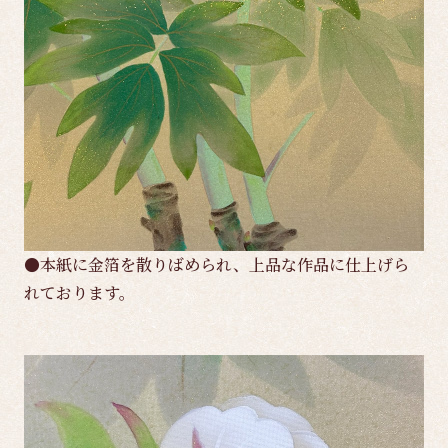
●本紙に金箔を散りばめられ、上品な作品に仕上げら
れております。