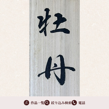
作品一覧
絞り込み検索
電話
●【箱の表面】画題：紅白牡丹