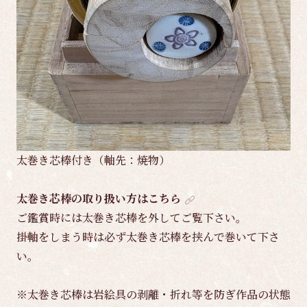
太巻き芯棒付き（軸先：焼物）
太巻き芯棒の取り扱い方はこちら
ご鑑賞時には太巻き芯棒を外してご覧下さい。
掛軸をしまう時は必ず太巻き芯棒を挟んで巻いて下さ
い。
※太巻き芯棒は岩絵具の剥離・折れ等を防ぎ作品の状態