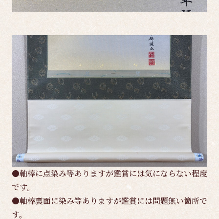
●軸棒に点染み等ありますが鑑賞には気にならない程度
です。
●軸棒裏面に染み等ありますが鑑賞には問題無い箇所で
す。