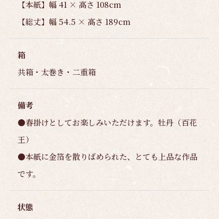
【本紙】幅 41 × 高さ 108cm
【総丈】幅 54.5 × 高さ 189cm
箱
共箱・太巻き・二重箱
備考
●春掛けとしてお楽しみいただけます。牡丹（百花
王）
●本紙に金箔を散りばめられた、とても上品な作品
です。
状態