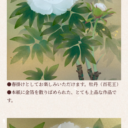
●春掛けとしてお楽しみいただけます。牡丹（百花王）
●本紙に金箔を散りばめられた、とても上品な作品で
す。