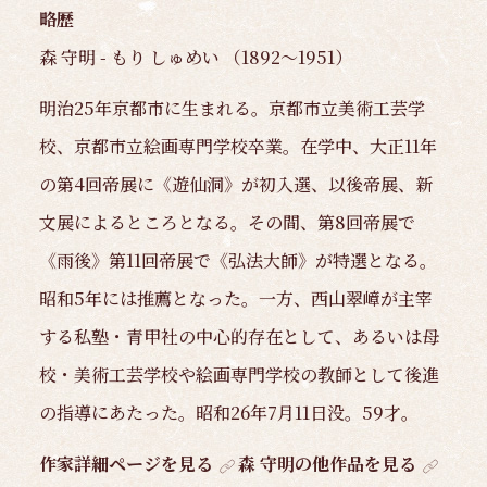
略歴
森 守明 - もり しゅめい （1892～1951）
明治25年京都市に生まれる。京都市立美術工芸学
校、京都市立絵画専門学校卒業。在学中、大正11年
の第4回帝展に《遊仙洞》が初入選、以後帝展、新
文展によるところとなる。その間、第8回帝展で
《雨後》第11回帝展で《弘法大師》が特選となる。
昭和5年には推薦となった。一方、西山翠嶂が主宰
する私塾・青甲社の中心的存在として、あるいは母
校・美術工芸学校や絵画専門学校の教師として後進
の指導にあたった。昭和26年7月11日没。59才。
作家詳細ページを見る
森 守明の他作品を見る