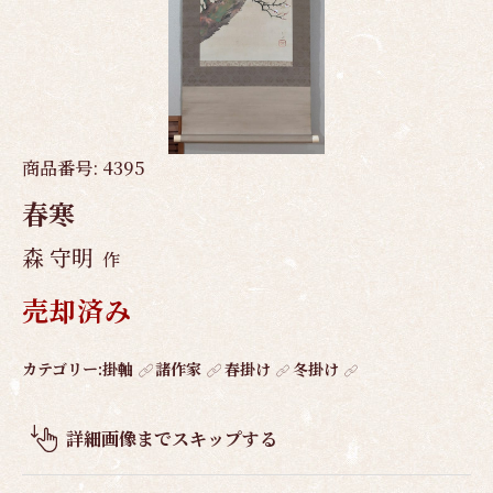
商品番号:
4395
春寒
森 守明
作
売却済み
作
カテゴリー:
掛軸
諸作家
春掛け
冬掛け
品
概
詳細画像までスキップする
要