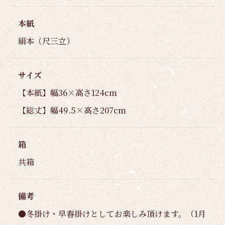
本紙
絹本（尺三立）
サイズ
【本紙】幅36×高さ124cm
【総丈】幅49.5×高さ207cm
箱
共箱
備考
●冬掛け・早春掛けとしてお楽しみ頂けます。（1月