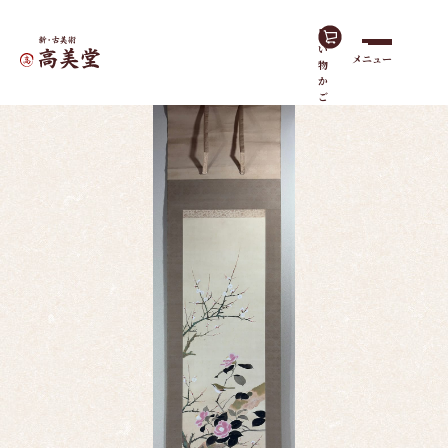
買
い
メニュー
物
ホーム
作品一覧
春寒
か
ご