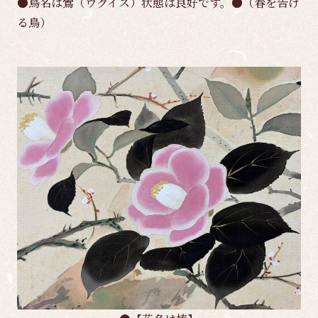
●鳥名は鶯（ウグイス）状態は良好です。●（春を告げ
る鳥）