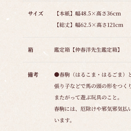
サイズ
【本紙】幅48.5×高さ36cm
【総丈】幅62.5×高さ121cm
箱
鑑定箱【仲春洋先生鑑定箱】
備考
●春駒（はるこま・はるごま）
張り子などで馬の頭の形をつく
またがって遊ぶ玩具のこと。
春駒には、厄除けや邪気邪気払
います。