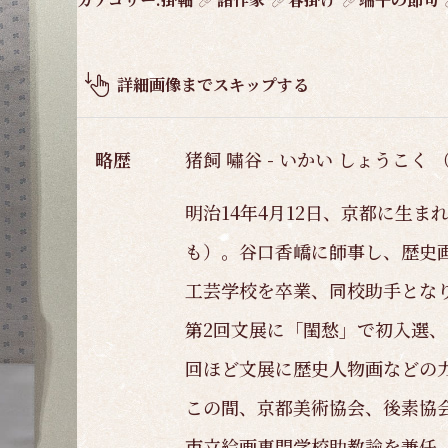
品
概
要
詳細画像までスキップする
略歴
猪飼 嘯谷 - いかい しょうこく （
明治14年4月12日、京都に生
も）。谷口香嶠に師事し、歴史画
工芸学校を卒業、同校助手となり
第2回文展に「閨愁」で初入選、
回ほど文展に歴史人物画などの
この間、京都美術協会、後素協
市立絵画専門学校助教諭を兼任