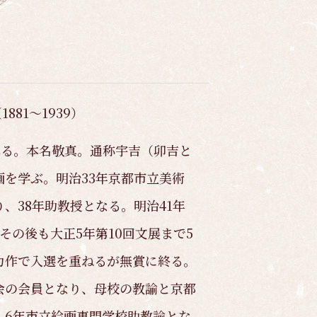
1881～1939）
まれる。本名敬真。通称宇吉（卯吉と
を学ぶ。明治33年京都市立美術
、38年助教授となる。明治41年
その後も大正5年第10回文展まで5
力作で入選を重ねるが無賞に終る。
会の会員となり、母校の教諭と京都
。6年市立絵画専門学校助教諭とな