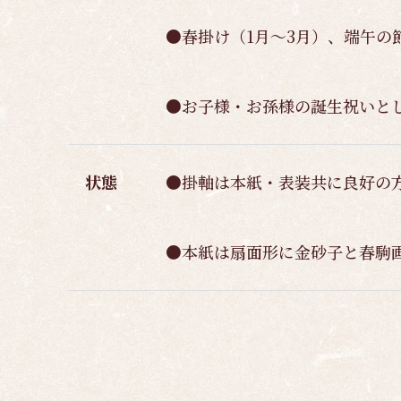
●春掛け（1月～3月）、端午の
●お子様・お孫様の誕生祝いと
状態
●掛軸は本紙・表装共に良好の
●本紙は扇面形に金砂子と春駒