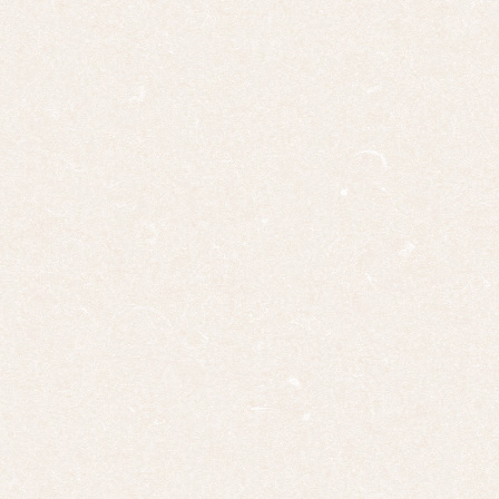
申
酉
戌
亥
サイ
ズ
ミニ
掛け
大幅
双幅
三幅
対
四幅
対