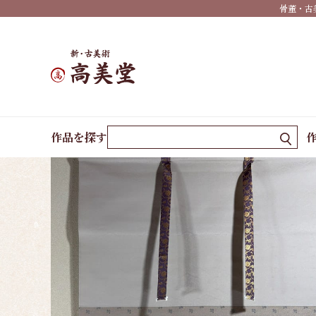
骨董・古
季
節・
墨蹟
春掛
ホーム
作品一覧
春駒（端午の節句）
け
作品を探す
夏掛
け
秋掛
け
冬掛
け
年中