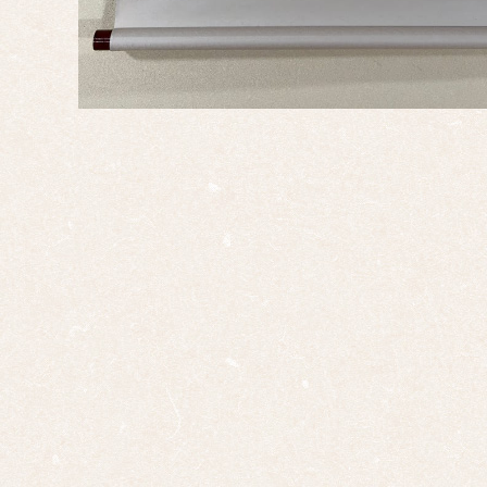
正月
端午
の節
句
桃の
節句
干
支・
十二
支
子
丑
寅
卯
辰
巳
午
未