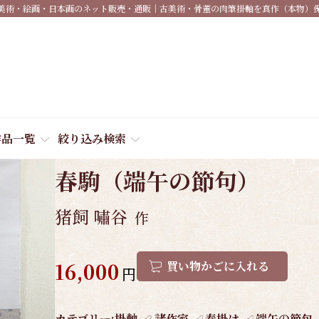
美術・絵画・日本画のネット販売・通販｜古美術・骨董の肉筆掛軸を真作（本物）
作品一覧
絞り込み検索
商品番号:
4385
春駒（端午の節句）
猪飼 嘯谷
作
16,000
買い物かごに入れる
円
作
カテゴリー:
掛軸
諸作家
春掛け
端午の節句