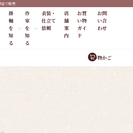
保証で販売
掛
作
表装・
店
お買
お問
軸
家
仕立て
舗
い物
い合
を
を
依頼
案
ガイ
わせ
知
知
内
ド
る
る
買い物かご