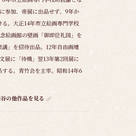
に参加、帝展に出品せず、9年か
る。大正14年市立絵画専門学校
記念絵画館の壁画「御即位礼図」を
衆議」を招待出品。12年自由画壇
文展に「待機」翌13年第2回展に
する。青竹会を主宰。昭和14年6
嘯谷の他作品を見る