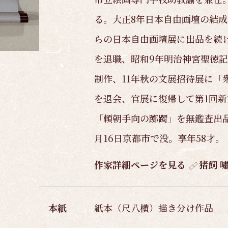
る。大正8年日本自由画壇の結成
らの日本自由画壇展に出品を続け
を退職、昭和9年明治神宮聖徳
制作、11年秋の文展招待展に「
を退会、官展に復帰して第1回新
「頼朝手向の躑躅」を無鑑査出品
月16日京都市で没。享年58才。
作家詳細ページを見る
猪飼 
本紙
紙本（尺八横）描き分け作品