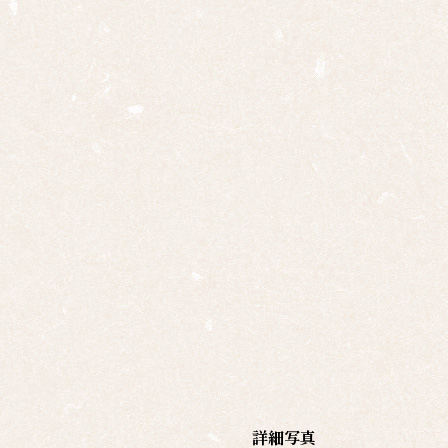
十二
幅対
作
家
一
覧
有名
作家
一覧
島根
の作
家一
覧
詳細写真