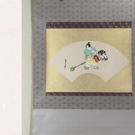
掛け
墨
蹟・
書
祝い
事・
行事
仏
事・
神事
慶事
婚礼