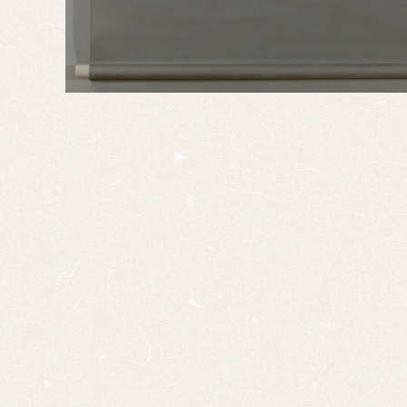
支
子
丑
寅
卯
辰
巳
午
未
申
酉
戌
亥
サイ
ズ
ミニ
掛け
大幅
双幅