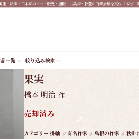
美術・絵画・日本画のネット販売・通販｜古美術・骨董の肉筆掛軸を真作（本物）
作品一覧
絞り込み検索
商品番号:
4339
果実
橋本 明治
作
売却済み
作
カテゴリー:
掛軸
有名作家
島根の作家
秋掛