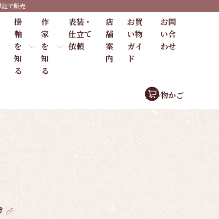
保証で販売
掛
作
表装・
店
お買
お問
軸
家
仕立て
舗
い物
い合
を
を
依頼
案
ガイ
わせ
知
知
内
ド
る
る
買い物かご
け