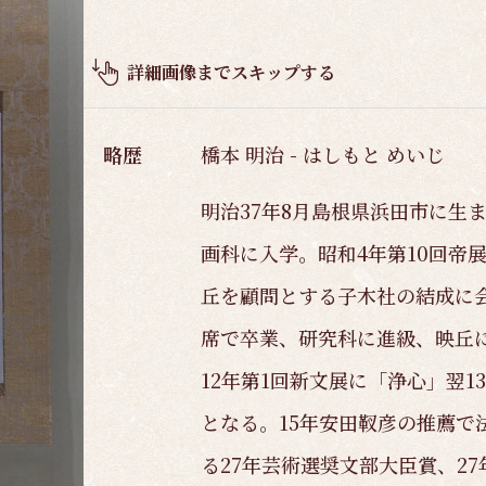
品
概
要
詳細画像までスキップする
略歴
橋本 明治 - はしもと めいじ
明治37年8月島根県浜田市に生
画科に入学。昭和4年第10回帝
丘を顧問とする子木社の結成に
席で卒業、研究科に進級、映丘
12年第1回新文展に「浄心」翌1
となる。15年安田靫彦の推薦で
る27年芸術選奨文部大臣賞、2