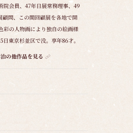
術院会員、47年日展常務理事、49
展顧問、この間回顧展を各地で開
な色彩の人物画により独自の絵画様
25日東京杉並区で没。享年86才。
明治の他作品を見る