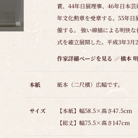
賞、44年日展理事、46年日本芸
年文化勲章を受章する。55年日
催する。 強い線描による明快
式を確立展開した。平成3年3月
作家詳細ページを見る
橋本 
本紙
紙本（二尺横）広幅です。
サイズ
【本紙】幅58.5×高さ47.5cm
【総丈】幅75.5×高さ147cm