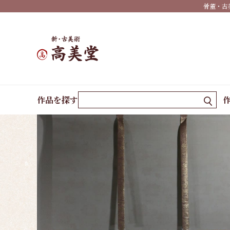
秋掛
骨董・古
け
冬掛
け
年中
掛け
ホーム
作品一覧
果実
作品を探す
墨
蹟・
書
祝い
事・
行事
仏