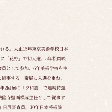
まれる。大正15年東京美術学校日本
展に「花野」で初入選、5年松岡映
会員として参加、6年美術学校を主
に師事する。帝展に入選を重ね、
3年2回展に「夕和雲」で連続特選
法隆寺壁画模写主任として従事す
7年日展審査員、30年日本芸術院