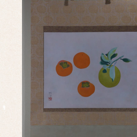
事・
神事
慶事
婚礼
正月
端午
の節
句
桃の
節句
干
支・
十二