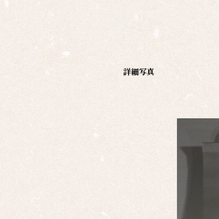
島根
の作
家一
覧
詳細写真