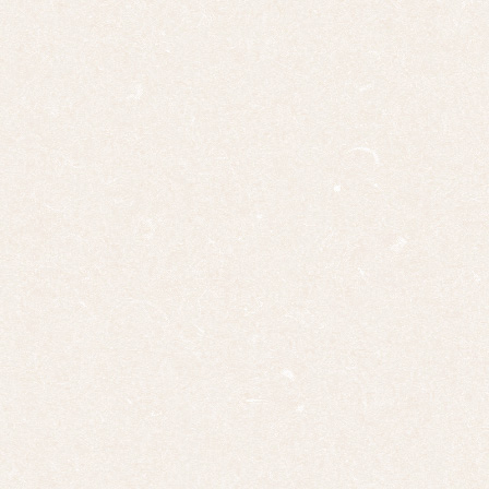
三幅
対
四幅
対
十二
幅対
作
家
一
覧
有名
作家
一覧