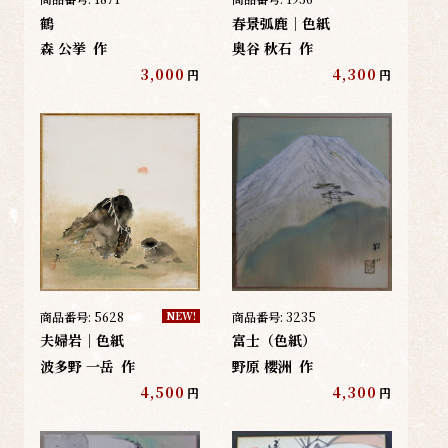
鶴
春景弧鹿｜色紙
森 公挙
作
奥谷 秋石
作
3,000
4,300
円
円
商品番号:
5628
商品番号:
3235
NEW!
夫婦岩｜色紙
富士（色紙）
波多野 一岳
作
野原 櫻洲
作
4,500
4,300
円
円