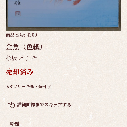
商品番号:
4300
金魚（色紙）
杉坂 睦子
作
売却済み
作
カテゴリー:
色紙・短冊
品
概
詳細画像までスキップする
要
略歴