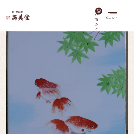
買
い
メニュー
物
ホーム
作品一覧
金魚（色紙）
か
ご