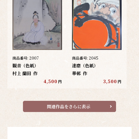
商品番号:
2007
商品番号:
2045
観音（色紙）
達磨（色紙）
村上 蘭田
作
華邨
作
4,500
3,500
円
円
関連作品をさらに表示