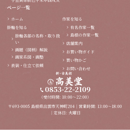
子
丑
寅
卯
辰
巳
午
未
申
酉
戌
亥
ページ一覧
ホーム
作家を知る
掛軸を知る
有名作家一覧
島根の作家一覧
掛軸各部の名称・取り扱
い
店舗案内
画題（図柄）解説
お買い物ガイド
画家系図・画塾
買い物かご
表装・仕立て依頼
お問い合わせ
0853-22-2109
（受付時間: 10:00～22:00）
〒693-0005 島根県出雲市天神町204｜営業時間: 13:00～18:00
｜定休日: 火曜日