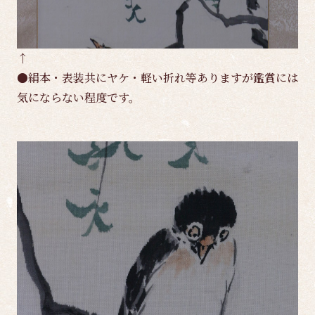
↑
●絹本・表装共にヤケ・軽い折れ等ありますが鑑賞には
気にならない程度です。