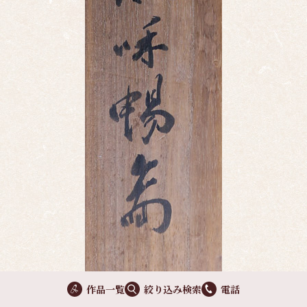
↑
作品一覧
絞り込み検索
電話