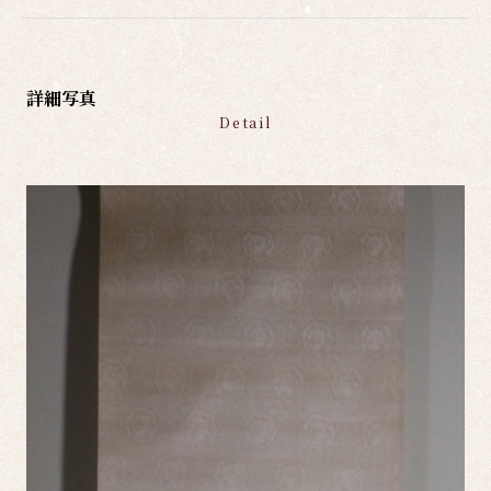
詳細写真
Detail