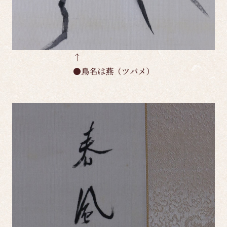
↑
●鳥名は燕（ツバメ）