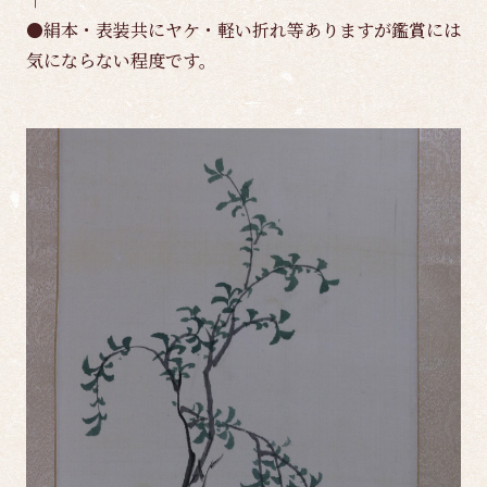
●絹本・表装共にヤケ・軽い折れ等ありますが鑑賞には
気にならない程度です。