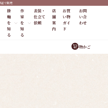
保証で販売
掛
作
表装・
店
お買
お問
軸
家
仕立て
舗
い物
い合
を
を
依頼
案
ガイ
わせ
知
知
内
ド
る
る
買い物かご