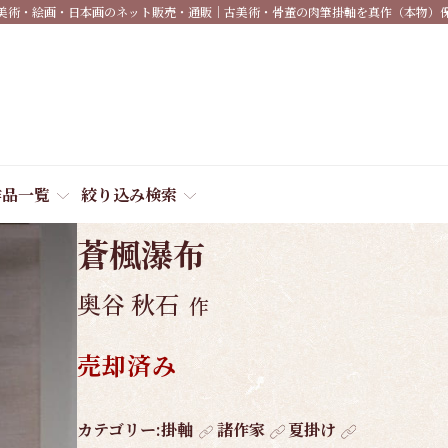
美術・絵画・日本画のネット販売・通販｜古美術・骨董の肉筆掛軸を真作（本物）
作品一覧
絞り込み検索
商品番号:
4063
蒼楓瀑布
奥谷 秋石
作
売却済み
作
カテゴリー:
掛軸
諸作家
夏掛け