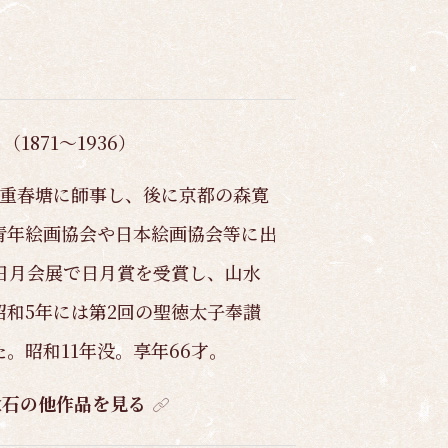
（1871～1936）
は重春塘に師事し、後に京都の森寛
青年絵画協会や日本絵画協会等に出
日月会展で日月賞を受賞し、山水
和5年には第2回の聖徳太子奉讃
。昭和11年没。享年66才。
秋石の他作品を見る