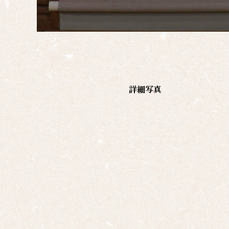
一覧
島根
の作
家一
覧
詳細写真