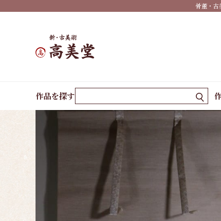
骨董・古
秋掛
け
冬掛
け
年中
ホーム
作品一覧
蒼楓瀑布
作品を探す
掛け
墨
蹟・
書
祝い
事・
行事