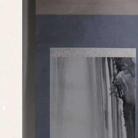
仏
事・
神事
慶事
婚礼
正月
端午
の節
句
桃の
節句
干
支・