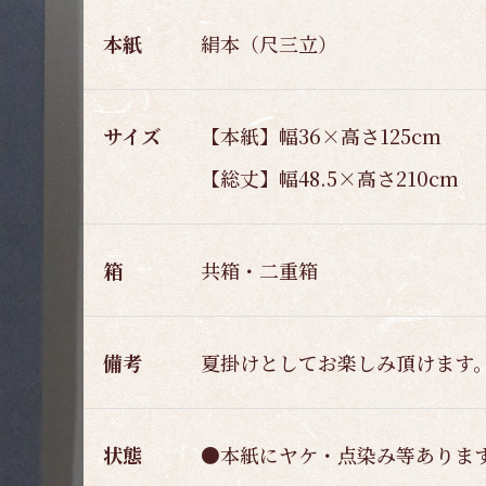
本紙
絹本（尺三立）
サイズ
【本紙】幅36×高さ125cm
【総丈】幅48.5×高さ210cm
箱
共箱・二重箱
備考
夏掛けとしてお楽しみ頂けます
状態
●本紙にヤケ・点染み等ありま