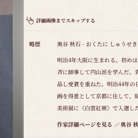
品
概
要
詳細画像までスキップする
略歴
奥谷 秋石 - おくたに しゅうせき 
明治4年大阪に生まれる。初め
斉に師事して円山派を学んだ。
品し受賞を重ねた。明治44年の
画を得意として京都に住して、昭
美術展に《白雲紅樹》で入選した
作家詳細ページを見る
奥谷 