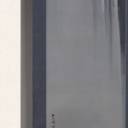
十二
支
子
丑
寅
卯
辰
巳
午
未
申
酉
戌
亥
サイ
ズ
ミニ
掛け
大幅