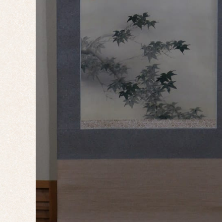
双幅
三幅
対
四幅
対
十二
幅対
作
家
一
覧
有名
作家