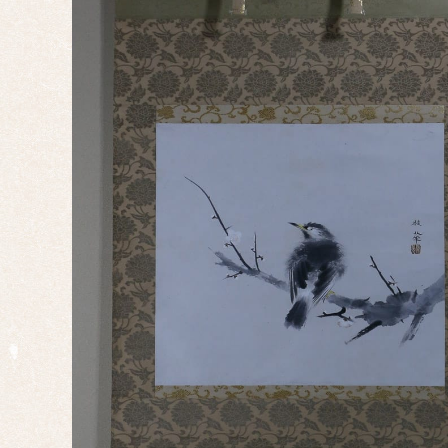
正月
端午
の節
句
桃の
節句
干
支・
十二
支
子
丑
寅
卯
辰
巳
午
未