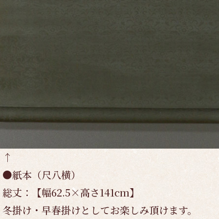
↑
●紙本（尺八横）
総丈：【幅62.5×高さ141cm】
冬掛け・早春掛けとしてお楽しみ頂けます。