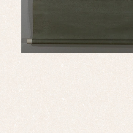
申
酉
戌
亥
サイ
ズ
ミニ
掛け
大幅
双幅
三幅
対
四幅
対