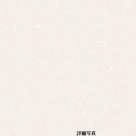
十二
幅対
作
家
一
覧
有名
作家
一覧
島根
の作
家一
覧
詳細写真