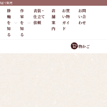
保証で販売
掛
作
表装・
店
お買
お問
軸
家
仕立て
舗
い物
い合
を
を
依頼
案
ガイ
わせ
知
知
内
ド
る
る
買い物かご