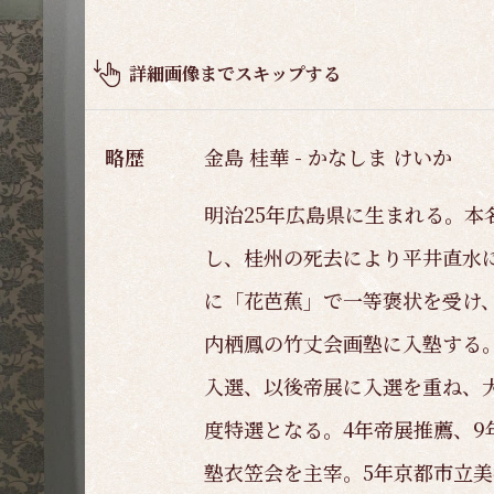
品
概
要
詳細画像までスキップする
略歴
金島 桂華 - かなしま けいか
明治25年広島県に生まれる。本
し、桂州の死去により平井直水に
に「花芭蕉」で一等褒状を受け、
内栖鳳の竹丈会画塾に入塾する。
入選、以後帝展に入選を重ね、大
度特選となる。4年帝展推薦、9
塾衣笠会を主宰。5年京都市立美