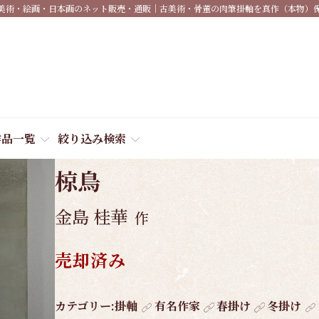
美術・絵画・日本画のネット販売・通販｜古美術・骨董の肉筆掛軸を真作（本物）
作品一覧
絞り込み検索
商品番号:
4025
椋鳥
金島 桂華
作
売却済み
作
カテゴリー:
掛軸
有名作家
春掛け
冬掛け