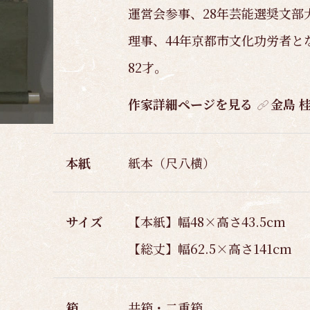
運営会参事、28年芸能選奨文部
理事、44年京都市文化功労者と
82才。
作家詳細ページを見る
金島 
本紙
紙本（尺八横）
サイズ
【本紙】幅48×高さ43.5cm
【総丈】幅62.5×高さ141cm
箱
共箱・二重箱