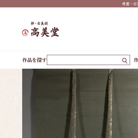
骨董・古
掛け
墨
蹟・
書
ホーム
作品一覧
椋鳥
祝い
作品を探す
事・
行事
仏
事・
神事
慶事
婚礼