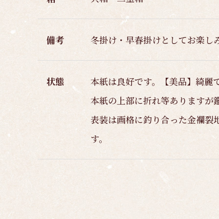
備考
冬掛け・早春掛けとしてお楽し
状態
本紙は良好です。【美品】綺麗
本紙の上部に折れ等ありますが
表装は画格に釣り合った金襴裂
す。