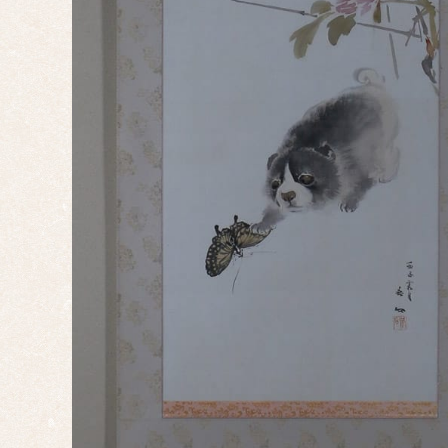
ミニ
掛け
大幅
双幅
三幅
対
四幅
対
十二
幅対
作
家
一