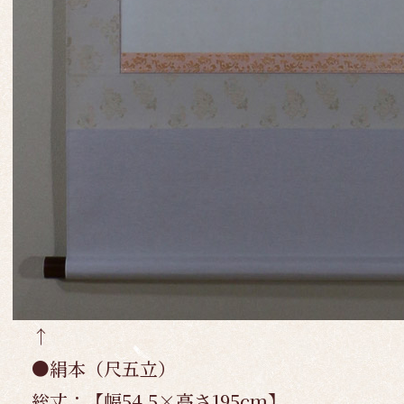
↑
●絹本（尺五立）
総丈：【幅54.5×高さ195cm】