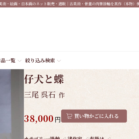
美術・絵画・日本画のネット販売・通販｜古美術・骨董の肉筆掛軸を真作（本物）
作品一覧
絞り込み検索
商品番号:
3978
仔犬と蝶
三尾 呉石
作
38,000
買い物かごに入れる
円
作
カテゴリー:
掛軸
諸作家
春掛け