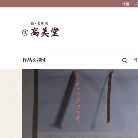
骨董・古
祝い
事・
行事
仏
事・
ホーム
作品一覧
仔犬と蝶
神事
作品を探す
慶事
婚礼
正月
端午
の節
句
桃の