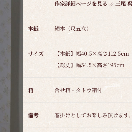
作家詳細ページを見る
三尾 
本紙
絹本（尺五立）
サイズ
【本紙】幅40.5×高さ112.5cm
【総丈】幅54.5×高さ195cm
箱
合せ箱・タトウ箱付
備考
春掛けとしてお楽しみ頂けます