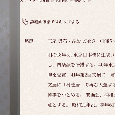
品
概
要
詳細画像までスキップする
略歴
三尾 呉石 - みお ごせき （1885
明治18年5月東京日本橋に生ま
し、四条派を研鑽する。40年東
牌を受賞、41年第2回文展に「
文展に「村芝居」で再び入選す
幹事をつとめる。 巽画会、浦
意とする。 昭和21年没。享年6