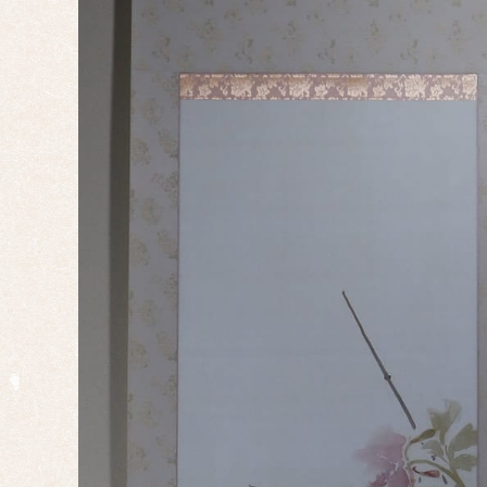
節句
干
支・
十二
支
子
丑
寅
卯
辰
巳
午
未
申
酉
戌
亥
サイ
ズ