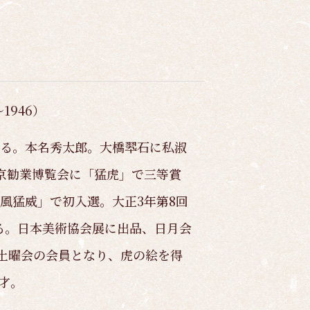
～1946）
れる。本名秀太郎。大橋翆石に私淑
京勧業博覧会に「猛虎」で三等賞
寒風猛威」で初入選。大正3年第8回
る。日本美術協会展に出品、日月会
和土曜会の会員となり、虎の絵を得
1才。