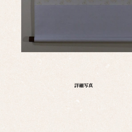
覧
有名
作家
一覧
島根
の作
家一
覧
詳細写真