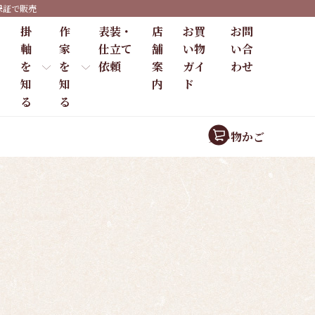
保証で販売
掛
作
表装・
店
お買
お問
軸
家
仕立て
舗
い物
い合
を
を
依頼
案
ガイ
わせ
知
知
内
ド
る
る
買い物かご