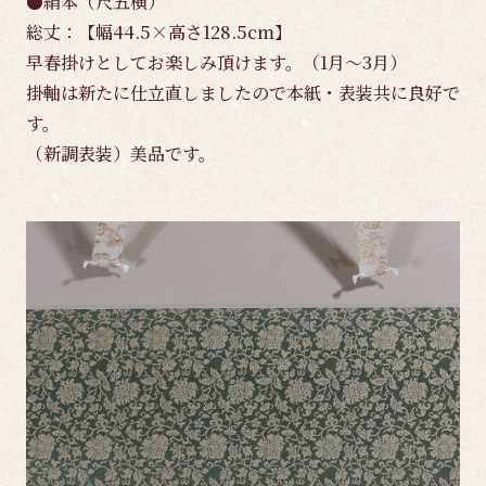
●絹本（尺五横）
総丈：【幅44.5×高さ128.5cm】
早春掛けとしてお楽しみ頂けます。（1月～3月）
掛軸は新たに仕立直しましたので本紙・表装共に良好で
す。
（新調表装）美品です。