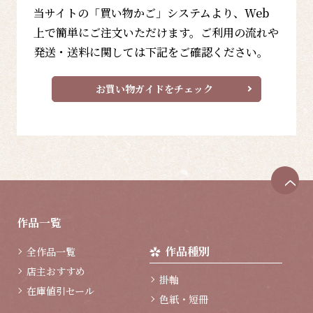
当サイトの「買い物かご」システムより、Web
上で簡単にご注文いただけます。ご利用の流れや
発送・送料に関しては下記をご確認ください。
お買い物ガイドをチェック
ペ
ー
ジ
作品一覧
ト
ッ
作品種別
全作品一覧
プ
へ
店主おすすめ
掛軸
在庫値引セール
色紙・短冊