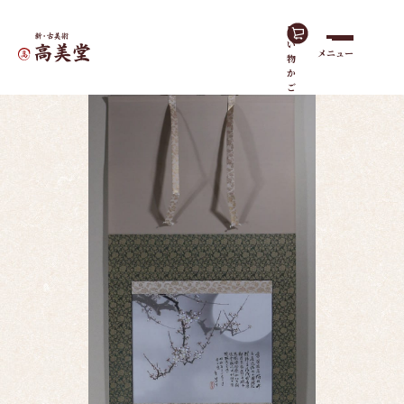
買
い
メニュー
物
ホーム
作品一覧
観月梅花
か
ご