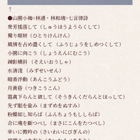
↑
●山園小梅<林逋・林和靖>七言律詩
衆芳搖落して（しゅうほうようらくして）
獨り暄妍（ひとりけんけん）
風情を占め盡くして （ふうじょうをしめつくして）
小園に向こう（しょうえんにむこう）
疎影横斜 （そえいおうしゃ）
水清淺 （みずせいせん）
暗香浮動（あんこうふどう）
月黄昏（つきこうこん）
霜禽下らんと欲して（そうきんくだらんとほっして）
先ず眼を偸み（まずめをぬすみ）
粉蝶如し知らば（ふんちょうもししらば）
合に魂を斷つべし（まさにこんをたつべし）
幸いに微吟の（さいわいにびぎんの）