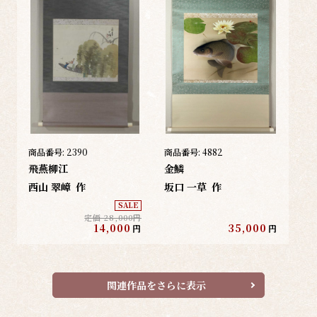
商品番号:
2390
商品番号:
4882
飛燕柳江
金鱗
西山 翠嶂
作
坂口 一草
作
SALE
定価 28,000円
14,000
35,000
円
円
関連作品をさらに表示