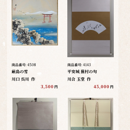
商品番号:
4508
商品番号:
4143
厳島の雪
平安城 蕪村の句
川口 呉川
作
川合 玉堂
作
3,500
45,000
円
円