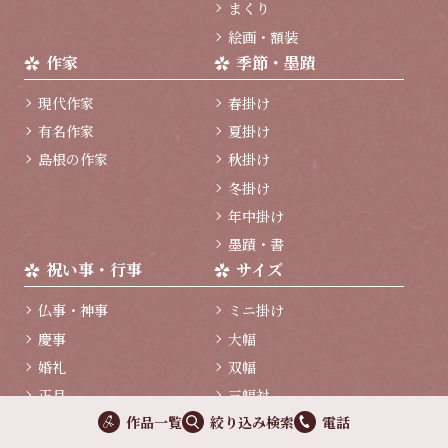
まくり
絵画・額装
作家
季節・墨蹟
現代作家
春掛け
有名作家
夏掛け
島根の作家
秋掛け
冬掛け
年中掛け
墨蹟・書
祝い事・行事
サイズ
仏事・神事
ミニ掛け
慶事
大幅
婚礼
双幅
正月
三幅対
作品一覧
絞り込み検索
電話
端午の節句
四幅対