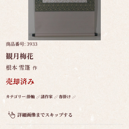
商品番号:
3933
観月梅花
根本 雪篷
作
売却済み
作
カテゴリー:
掛軸
諸作家
春掛け
品
概
詳細画像までスキップする
要