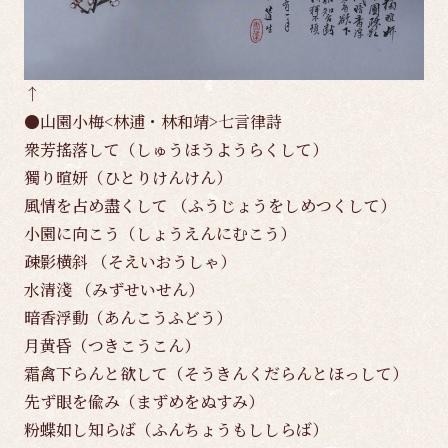
↑
●山園小梅<林逋・林和靖>七言律詩
衆芳搖落して（しゅうほうようらくして）
獨り暄妍（ひとりけんけん）
風情を占め盡くして （ふうじょうをしめつくして）
小園に向こう（しょうえんにむこう）
疎影横斜 （そえいおうしゃ）
水清淺 （みずせいせん）
暗香浮動（あんこうふどう）
月黄昏（つきこうこん）
霜禽下らんと欲して（そうきんくだらんとほっして）
先ず眼を偸み（まずめをぬすみ）
粉蝶如し知らば（ふんちょうもししらば）