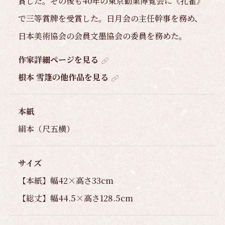
賞した。その後も40年の東京勧業博覧会に《孔雀》
で三等賞牌を受賞した。日月会の主任幹事を務め、
日本美術協会の会員文墨協会の委員を務めた。
作家詳細ページを見る
根本 雪篷の他作品を見る
本紙
絹本（尺五横）
サイズ
【本紙】幅42×高さ33cm
【総丈】幅44.5×高さ128.5cm