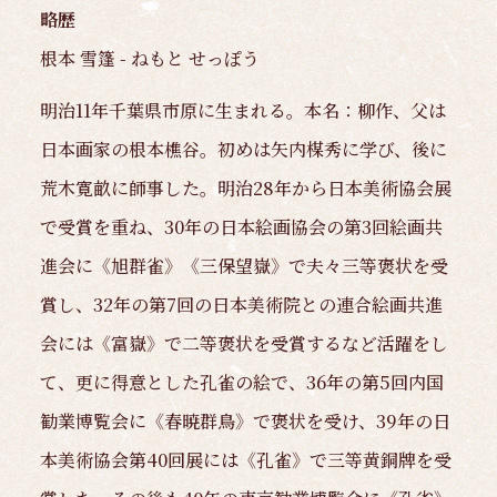
略歴
根本 雪篷 - ねもと せっぽう
明治11年千葉県市原に生まれる。本名：柳作、父は
日本画家の根本樵谷。初めは矢内楳秀に学び、後に
荒木寛畝に師事した。明治28年から日本美術協会展
で受賞を重ね、30年の日本絵画協会の第3回絵画共
進会に《旭群雀》《三保望嶽》で夫々三等褒状を受
賞し、32年の第7回の日本美術院との連合絵画共進
会には《富嶽》で二等褒状を受賞するなど活躍をし
て、更に得意とした孔雀の絵で、36年の第5回内国
勧業博覧会に《春暁群鳥》で褒状を受け、39年の日
本美術協会第40回展には《孔雀》で三等黄銅牌を受