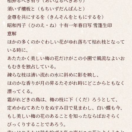
相狎るべき有り（あいなるべきあり）
須いず檀板と（もちいずだんぱんと）
金尊を共にするを（きんそんをともにするを）
昭和丙子（ひのえ・ね）十有一年春日写 雪篷生印
意解
ほかの多くのかぐわしい花がゆれ落ちて枯れ枝となって
いる時に、
あたたかく美しい梅の花だけがこの小園で風流なよいお
もむきを独占している。
疎らな枝は清い流れの水に斜めに影を映し、
ほのかな香りが月の昇るたそがれ時にどこからともなく
漂ってくる。
霜がれどきの鳥は、梅の枝に下（くだ）ろうとして、
定めかねてあたりをぬすみ目で見まわし、白い蝶も今、
もし美しい梅の花のあることを知ったならばおそらく
びっくりすることであろう。