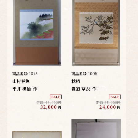
商品番号:
1076
商品番号:
1005
山村春色
秋梢
平井 楳仙
作
貴道 草衣
作
SALE
SALE
定価 43,000円
定価 35,000円
32,000
24,000
円
円