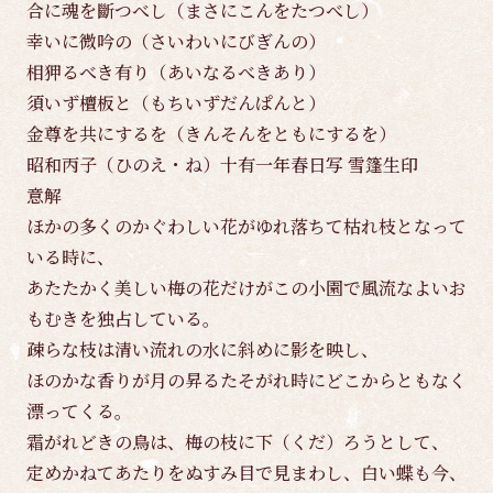
合に魂を斷つべし（まさにこんをたつべし）
幸いに微吟の（さいわいにびぎんの）
相狎るべき有り（あいなるべきあり）
須いず檀板と（もちいずだんぱんと）
金尊を共にするを（きんそんをともにするを）
昭和丙子（ひのえ・ね）十有一年春日写 雪篷生印
意解
ほかの多くのかぐわしい花がゆれ落ちて枯れ枝となって
いる時に、
あたたかく美しい梅の花だけがこの小園で風流なよいお
もむきを独占している。
疎らな枝は清い流れの水に斜めに影を映し、
ほのかな香りが月の昇るたそがれ時にどこからともなく
漂ってくる。
霜がれどきの鳥は、梅の枝に下（くだ）ろうとして、
定めかねてあたりをぬすみ目で見まわし、白い蝶も今、