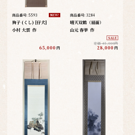
商品番号:
5593
商品番号:
3284
NEW!
狗子 (くし) [仔犬]
晴天双鶴（扇面）
小村 大雲
作
山元 春挙
作
SALE
定価 45,000円
65,000
28,000
円
円