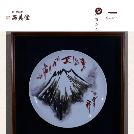
買
い
メニュー
物
ホーム
作品一覧
東海天「富士」（絵皿）
か
ご