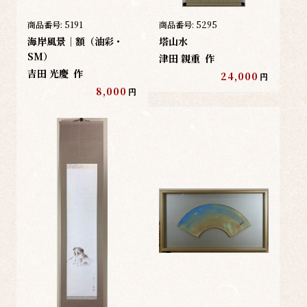
商品番号:
5191
商品番号:
5295
海岸風景｜額（油彩・
塔山水
SM）
津田 親重
作
吉田 光慶
作
24,000
円
8,000
円