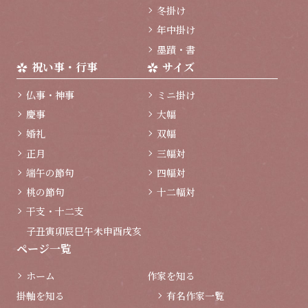
冬掛け
年中掛け
墨蹟・書
祝い事・行事
サイズ
仏事・神事
ミニ掛け
慶事
大幅
婚礼
双幅
正月
三幅対
端午の節句
四幅対
桃の節句
十二幅対
干支・十二支
子
丑
寅
卯
辰
巳
午
未
申
酉
戌
亥
ページ一覧
ホーム
作家を知る
掛軸を知る
有名作家一覧