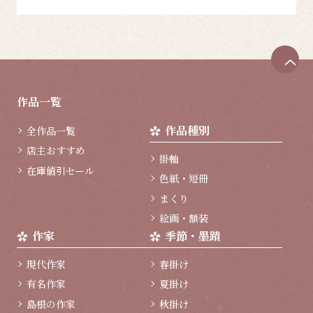
ペ
ー
ジ
作品一覧
ト
ッ
作品種別
全作品一覧
プ
へ
店主おすすめ
掛軸
在庫値引セール
色紙・短冊
まくり
絵画・額装
作家
季節・墨蹟
現代作家
春掛け
有名作家
夏掛け
島根の作家
秋掛け