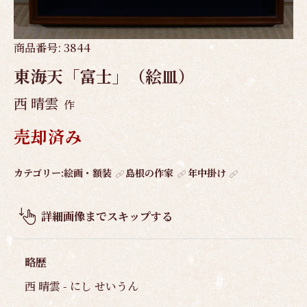
商品番号:
3844
東海天「富士」（絵皿）
西 晴雲
作
売却済み
作
カテゴリー:
絵画・額装
島根の作家
年中掛け
品
概
詳細画像までスキップする
要
略歴
西 晴雲 - にし せいうん