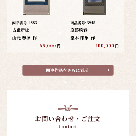
商品番号:
4883
商品番号:
3948
古巖新松
庭跡晩春
山元 春挙
作
堂本 印象
作
65,000
100,000
円
円
関連作品をさらに表示
お問い合わせ・ご注文
Contact