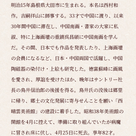
明治15年島根県大田市に生まれる。本名は西村和
作。吉嗣拝山に師事する。33才で中国に渡り、以来
30年間中国に滞在し、中国南画・書家の大家に私
淑、特に上海画壇の重鎮呉昌碩に中国南画を学ん
だ。その間、日本でも作品を発表したり、上海画壇
の会員になるなど、日本・中国両国で活躍し、中国
陶磁器の染付け・上絵も研究した。徳富蘇峰に画風
を愛され、厚誼を受けたほか、晩年はサントリー社
長の鳥井信治郎の後援を得る。鳥井氏の没後は郷里
に帰り、郷土の文化発展に寄与せんことを願い「西
晴雲美術館」の建設に着手した。昭和38年美術館の
開館を4月に控えて、準備に取り組んでいたが病魔
に冒され床に伏し、4月25日に死去。享年82才。