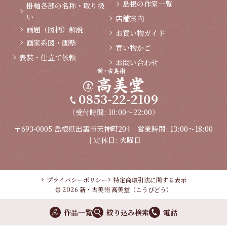
島根の作家一覧
掛軸各部の名称・取り扱
い
店舗案内
画題（図柄）解説
お買い物ガイド
画家系図・画塾
買い物かご
表装・仕立て依頼
お問い合わせ
0853-22-2109
（受付時間: 10:00～22:00）
〒693-0005 島根県出雲市天神町204｜営業時間: 13:00～18:00
｜定休日: 火曜日
プライバシーポリシー
特定商取引法に関する表示
© 2026 新・古美術 高美堂（こうびどう）
作品一覧
絞り込み検索
電話