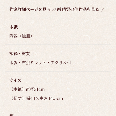
作家詳細ページを見る
西 晴雲の他作品を見る
本紙
陶器（絵皿）
額縁・材質
木製・布張りマット・アクリル付
サイズ
【本紙】直径31cm
【総丈】幅44×高さ44.5cm
箱