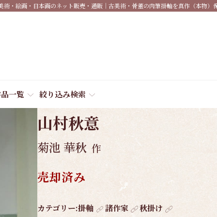
美術・絵画・日本画のネット販売・通販｜古美術・骨董の肉筆掛軸を真作（本物）
作品一覧
絞り込み検索
商品番号:
3765
山村秋意
菊池 華秋
作
売却済み
作
カテゴリー:
掛軸
諸作家
秋掛け