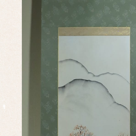
婚礼
正月
端午
の節
句
桃の
節句
干
支・
十二
支
子
丑
寅
卯