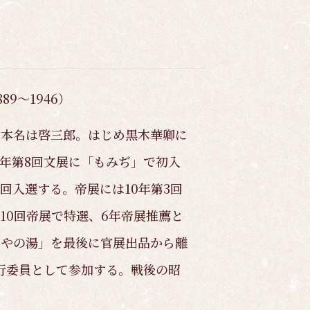
89～1946）
。本名は啓三郎。はじめ黒木華卿に
年第8回文展に「もみぢ」で初入
毎回入選する。帝展には10年第3回
10回帝展で特選、6年帝展推薦と
はやの湯」を最後に官展出品から離
行委員として参加する。戦後の昭