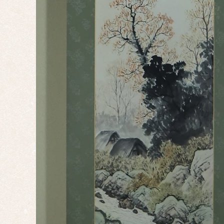
辰
巳
午
未
申
酉
戌
亥
サイ
ズ
ミニ
掛け
大幅
双幅
三幅
対