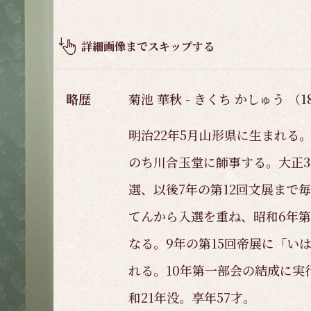
品
概
要
詳細画像までスキップする
略歴
菊池 華秋 - きくち かしゅう （18
明治22年5月山形県に生まれる
のち川合玉堂に師事する。大正3
選、以後7年の第12回文展まで
てんから入選を重ね、昭和6年第
なる。9年の第15回帝展に「い
れる。10年第一部会の結成に実
和21年没。享年57才。