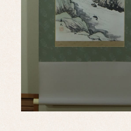
四幅
対
十二
幅対
作
家
一
覧
有名
作家
一覧
島根
の作
家一