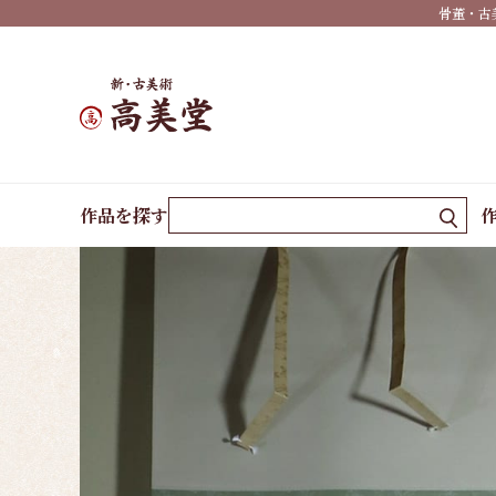
け
骨董・古
年中
掛け
墨
蹟・
書
ホーム
作品一覧
山村秋意
作品を探す
祝い
事・
行事
仏
事・
神事
慶事