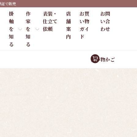
保証で販売
掛
作
表装・
店
お買
お問
軸
家
仕立て
舗
い物
い合
を
を
依頼
案
ガイ
わせ
知
知
内
ド
る
る
買い物かご