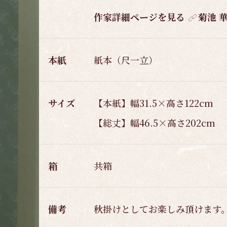
作家詳細ページを見る
菊池 
本紙
紙本（尺一立）
サイズ
【本紙】幅31.5×高さ122cm
【総丈】幅46.5×高さ202cm
箱
共箱
備考
秋掛けとしてお楽しみ頂けます