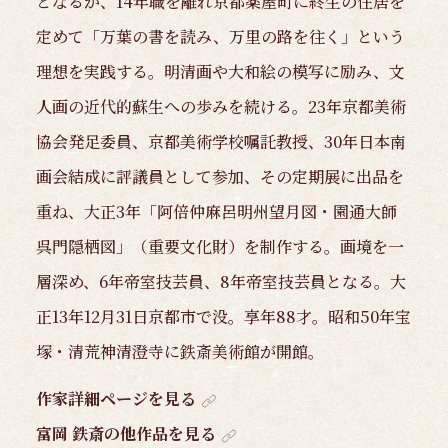
となるが、14年職を離れ京都薬屋町に終生の住居を
定めて「万葉の書を読み、万里の路を往く」という
理想を実践する。明清画や大和絵の模写に励み、文
人画の近代的蘇生への歩みを続ける。23年京都美術
協会発足委員、京都美術学校嘱託教授、30年日本南
画会結成に評議員として参加、その定期展に出品を
重ね、大正3年「阿倍仲麻呂明州望月図・園通大師
呉門隠栖図」（重要文化財）を制作する。画境を一
層深め、6年帝室技芸員、8年帝室技芸員となる。大
正13年12月31日京都市で没。享年88才。昭和50年宝
塚・清荒神清澄寺に鉄斎美術館が開館。
作家詳細ページを見る
富岡 鉄斎の他作品を見る