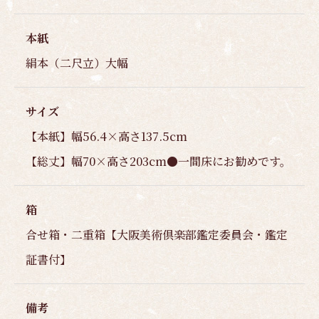
本紙
絹本（二尺立）大幅
サイズ
【本紙】幅56.4×高さ137.5cm
【総丈】幅70×高さ203cm●一間床にお勧めです。
箱
合せ箱・二重箱【大阪美術倶楽部鑑定委員会・鑑定
証書付】
備考