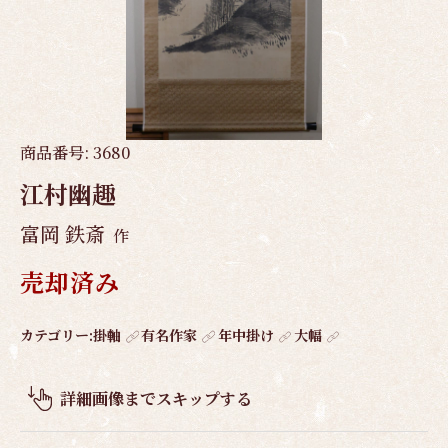
商品番号:
3680
江村幽趣
富岡 鉄斎
作
売却済み
作
カテゴリー:
掛軸
有名作家
年中掛け
大幅
品
概
詳細画像までスキップする
要