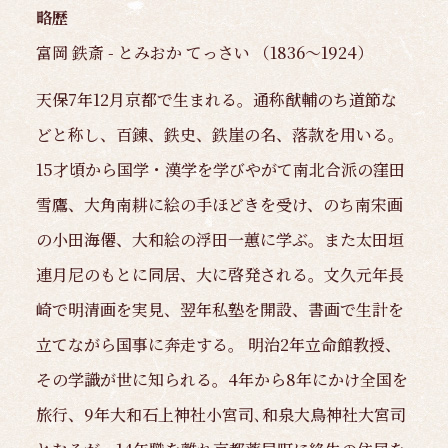
略歴
富岡 鉄斎 - とみおか てっさい （1836～1924）
天保7年12月京都で生まれる。通称猷輔のち道節な
どと称し、百錬、鉄史、鉄崖の名、落款を用いる。
15才頃から国学・漢学を学びやがて南北合派の窪田
雪鷹、大角南耕に絵の手ほどきを受け、のち南宋画
の小田海僊、大和絵の浮田一蕙に学ぶ。また太田垣
連月尼のもとに同居、大に啓発される。文久元年長
崎で明清画を実見、翌年私塾を開設、書画で生計を
立てながら国事に奔走する。 明治2年立命館教授、
その学識が世に知られる。4年から8年にかけ全国を
旅行、9年大和石上神社小宮司､和泉大鳥神社大宮司