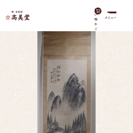
買
い
メニュー
物
ホーム
作品一覧
江村幽趣
か
ご