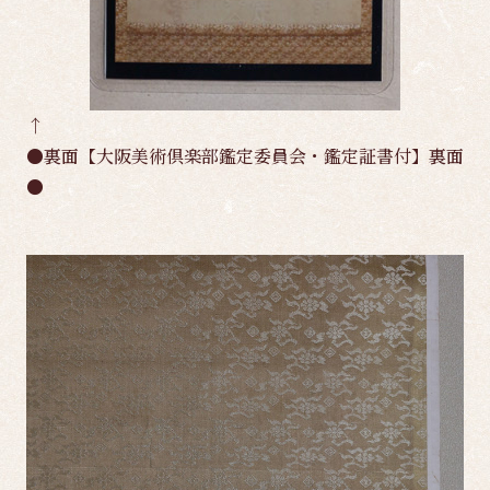
↑
●裏面【大阪美術倶楽部鑑定委員会・鑑定証書付】裏面
●