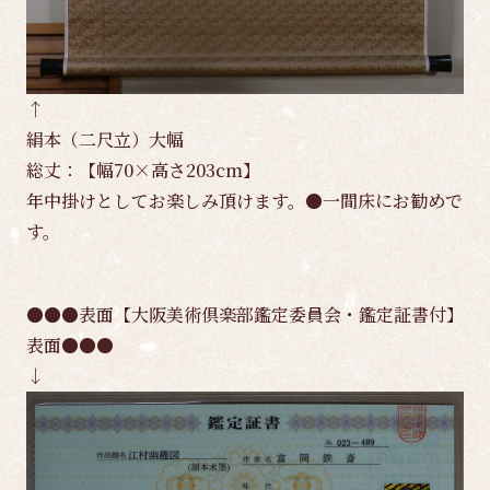
↑
絹本（二尺立）大幅
総丈：【幅70×高さ203cm】
年中掛けとしてお楽しみ頂けます。●一間床にお勧めで
す。
●●●表面【大阪美術倶楽部鑑定委員会・鑑定証書付】
表面●●●
↓