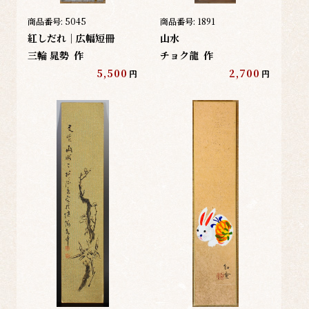
商品番号:
5045
商品番号:
1891
紅しだれ｜広幅短冊
山水
三輪 晁勢
作
チョク龍
作
5,500
2,700
円
円