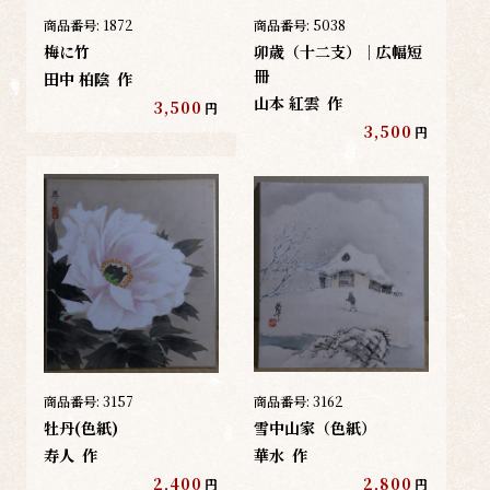
商品番号:
1872
商品番号:
5038
梅に竹
卯歳（十二支）｜広幅短
冊
田中 柏陰
作
山本 紅雲
作
3,500
円
3,500
円
商品番号:
3157
商品番号:
3162
牡丹(色紙)
雪中山家（色紙）
寿人
作
華水
作
2,400
2,800
円
円