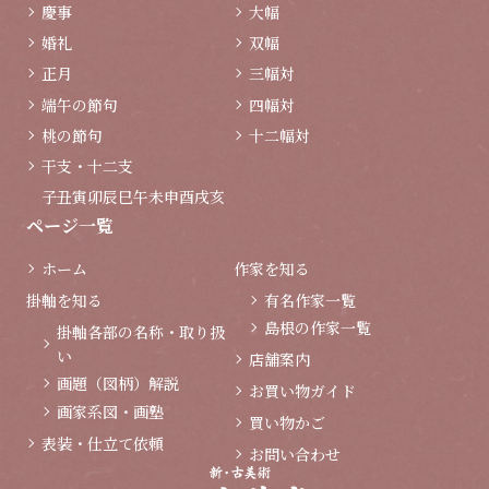
慶事
大幅
婚礼
双幅
正月
三幅対
端午の節句
四幅対
桃の節句
十二幅対
干支・十二支
子
丑
寅
卯
辰
巳
午
未
申
酉
戌
亥
ページ一覧
ホーム
作家を知る
掛軸を知る
有名作家一覧
島根の作家一覧
掛軸各部の名称・取り扱
い
店舗案内
画題（図柄）解説
お買い物ガイド
画家系図・画塾
買い物かご
表装・仕立て依頼
お問い合わせ