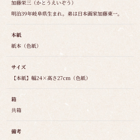
加藤栄三（かとうえいぞう）
明治39年岐阜県生まれ。弟は日本画家加藤東一。
本紙
紙本（色紙）
サイズ
【本紙】幅24×高さ27cm（色紙）
箱
共箱
備考