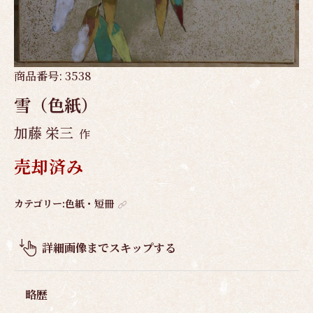
商品番号:
3538
雪（色紙）
加藤 栄三
作
売却済み
作
カテゴリー:
色紙・短冊
品
概
詳細画像までスキップする
要
略歴