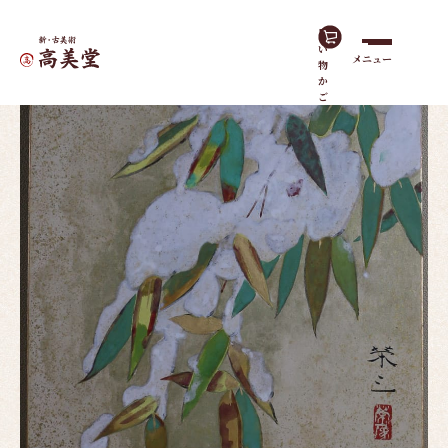
買
い
メニュー
物
ホーム
作品一覧
雪（色紙）
か
ご