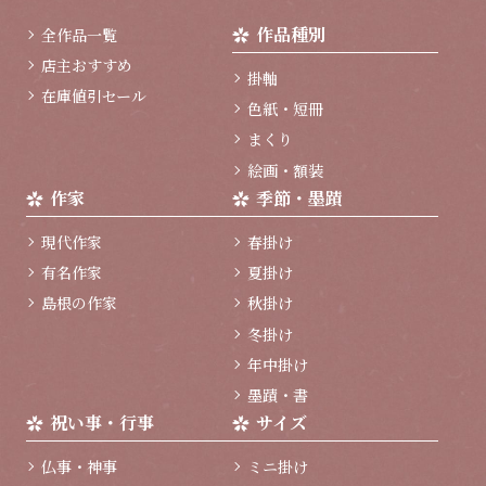
ッ
作品種別
全作品一覧
プ
へ
店主おすすめ
掛軸
在庫値引セール
色紙・短冊
まくり
絵画・額装
作家
季節・墨蹟
現代作家
春掛け
有名作家
夏掛け
島根の作家
秋掛け
冬掛け
年中掛け
墨蹟・書
祝い事・行事
サイズ
仏事・神事
ミニ掛け