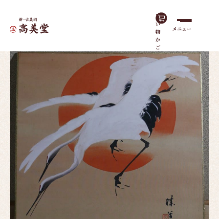
買
い
メニュー
物
ホーム
作品一覧
旭日双鶴（色紙）
か
ご