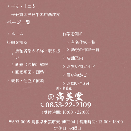
干支・十二支
子
丑
寅
卯
辰
巳
午
未
申
酉
戌
亥
ページ一覧
ホーム
作家を知る
掛軸を知る
有名作家一覧
島根の作家一覧
掛軸各部の名称・取り扱
い
店舗案内
画題（図柄）解説
お買い物ガイド
画家系図・画塾
買い物かご
表装・仕立て依頼
お問い合わせ
0853-22-2109
（受付時間: 10:00～22:00）
〒693-0005 島根県出雲市天神町204｜営業時間: 13:00～18:00
｜定休日: 火曜日