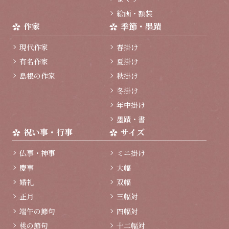
絵画・額装
作家
季節・墨蹟
現代作家
春掛け
有名作家
夏掛け
島根の作家
秋掛け
冬掛け
年中掛け
墨蹟・書
祝い事・行事
サイズ
仏事・神事
ミニ掛け
慶事
大幅
婚礼
双幅
正月
三幅対
端午の節句
四幅対
桃の節句
十二幅対