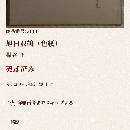
商品番号:
3143
旭日双鶴（色紙）
楳谷
作
売却済み
作
カテゴリー:
色紙・短冊
品
概
詳細画像までスキップする
要
略歴