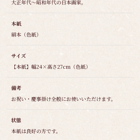
大正年代～昭和年代の日本画家。
本紙
絹本（色紙）
サイズ
【本紙】幅24×高さ27cm（色紙）
備考
お祝い・慶事掛け全般にお使いいただけます。
状態
本紙は良好の方です。