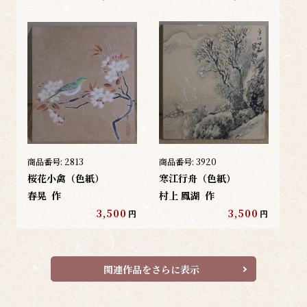
商品番号:
2813
商品番号:
3920
桜花小禽（色紙）
寒江行舟（色紙）
春晃
作
村上 鳳湖
作
3,500
3,500
円
円
関連作品をさらに表示