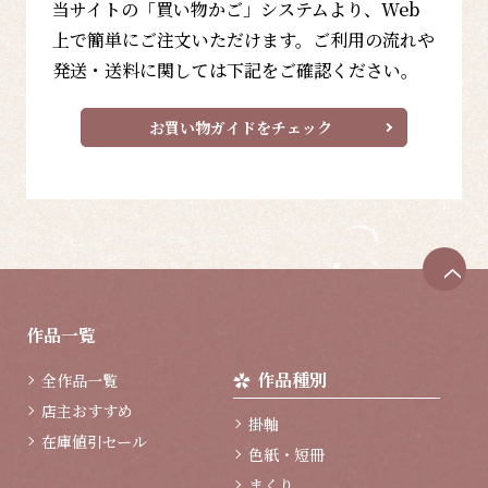
当サイトの「買い物かご」システムより、Web
上で簡単にご注文いただけます。ご利用の流れや
発送・送料に関しては下記をご確認ください。
お買い物ガイドをチェック
ペ
ー
ジ
作品一覧
ト
ッ
作品種別
全作品一覧
プ
へ
店主おすすめ
掛軸
在庫値引セール
色紙・短冊
まくり