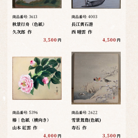
商品番号:
3613
商品番号:
4003
秋景行舟（色紙）
長江黄石港
久次郎
作
西 晴雲
作
3,500
4,500
円
円
商品番号:
5396
商品番号:
2622
椿｜色紙（横向き）
雪景鴛鴦(色紙)
山本 紅雲
作
寿石
作
4,000
3,500
円
円