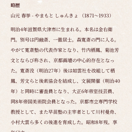
略歴
山元 春挙 - やまもと しゅんきょ （1871～1933）
明治4年滋賀県大津市に生まれる。本名は金右衛
門。別号は円融斎、一徹居士。森寛斎の門に入る。
やがて寛斎塾の代表作家となり、竹内栖鳳、菊池芳
文とならび称され、京都画壇の中心的存在となっ
た。寛斎没（明治27年）後は如雲社を改組して栖
鳳、芳文らと後素協会を結成し、文展開催（明治40
年）と同時に審査員となり、大正6年帝室技芸員、
同8年帝国美術院会員となった。京都市立専門学校
教授として、また早苗塾の主宰者として川村曼舟、
小村大雲ら多くの後進を育成した。昭和8年歿。享