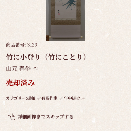
商品番号:
3129
竹に小登り（竹にことり）
山元 春挙
作
売却済み
作
カテゴリー:
掛軸
有名作家
年中掛け
品
概
詳細画像までスキップする
要