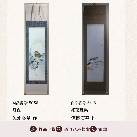
商品番号:
5058
商品番号:
3643
月夜
紅葉懸巣
久芳 冬斧
作
伊藤 石華
作
37,000
45,000
円
円
作品一覧
絞り込み検索
電話