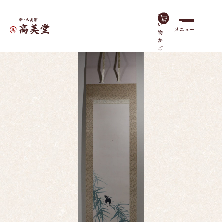
買
い
メニュー
物
ホーム
作品一覧
竹に小登り（竹にことり）
か
ご