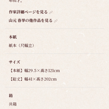
年61才。
作家詳細ページを見る
山元 春挙の他作品を見る
本紙
紙本（尺幅立）
サイズ
【本紙】幅29.5×高さ121cm
【総丈】幅41×高さ202cm
箱
共箱