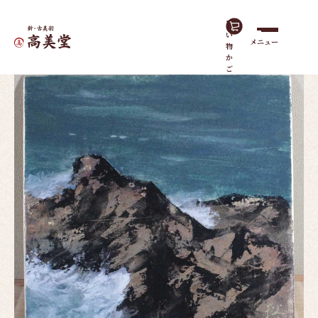
買
い
メニュー
物
ホーム
作品一覧
海岸(色紙)
か
ご