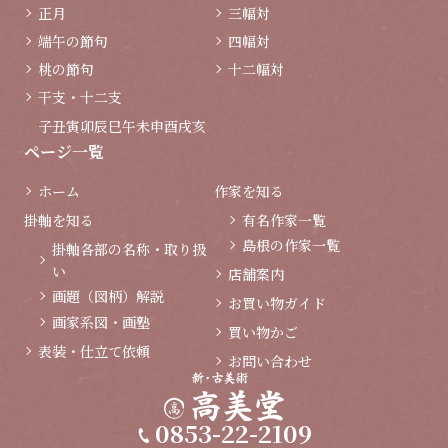
正月
三幅対
端午の節句
四幅対
桃の節句
十二幅対
干支・十二支
子
丑
寅
卯
辰
巳
午
未
申
酉
戌
亥
ページ一覧
ホーム
作家を知る
掛軸を知る
有名作家一覧
島根の作家一覧
掛軸各部の名称・取り扱
い
店舗案内
画題（図柄）解説
お買い物ガイド
画家系図・画塾
買い物かご
表装・仕立て依頼
お問い合わせ
0853-22-2109