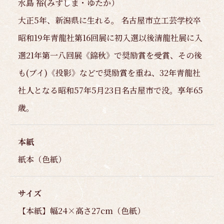
水島 裕(みずしま・ゆたか）
大正5年、新潟県に生れる。 名古屋市立工芸学校卒
昭和19年青龍社第16回展に初入選以後清龍社展に入
選21年第一八回展《錦秋》で奨励賞を受賞、その後
も(ブイ)《投影》などで奨励賞を重ね、32年青龍社
社人となる昭和57年5月23日名古屋市で没。享年65
歳。
本紙
紙本（色紙）
サイズ
【本紙】幅24×高さ27cm（色紙）