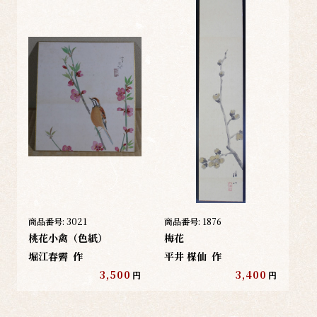
商品番号:
3021
商品番号:
1876
桃花小禽（色紙）
梅花
堀江春霽
作
平井 楳仙
作
3,500
3,400
円
円