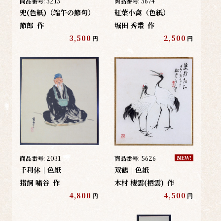
商品番号:
3213
商品番号:
3674
兜(色紙)（端午の節句）
紅葉小禽（色紙）
節郎
作
堀田 秀叢
作
3,500
2,500
円
円
商品番号:
2031
商品番号:
5626
NEW!
千利休｜色紙
双鶴｜色紙
猪飼 嘯谷
作
木村 棲雲(栖雲)
作
4,800
4,500
円
円