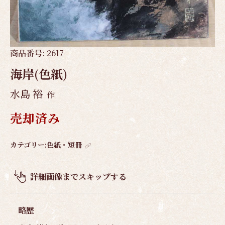
商品番号:
2617
海岸(色紙)
水島 裕
作
売却済み
作
カテゴリー:
色紙・短冊
品
概
詳細画像までスキップする
要
略歴