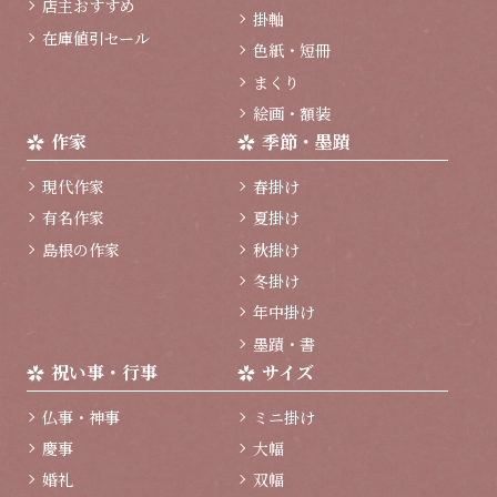
店主おすすめ
掛軸
在庫値引セール
色紙・短冊
まくり
絵画・額装
作家
季節・墨蹟
現代作家
春掛け
有名作家
夏掛け
島根の作家
秋掛け
冬掛け
年中掛け
墨蹟・書
祝い事・行事
サイズ
仏事・神事
ミニ掛け
慶事
大幅
婚礼
双幅