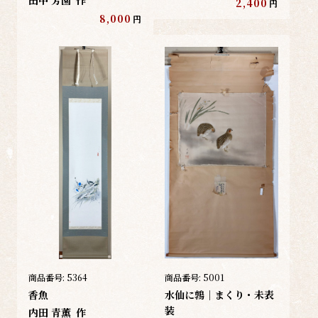
田中 芳園
作
2,400
円
8,000
円
商品番号:
5364
商品番号:
5001
香魚
水仙に鶉｜まくり・未表
装
内田 青薫
作