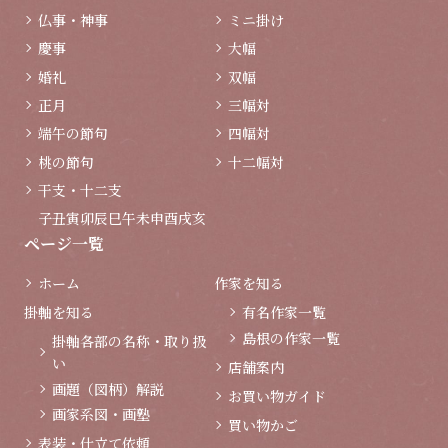
仏事・神事
ミニ掛け
慶事
大幅
婚礼
双幅
正月
三幅対
端午の節句
四幅対
桃の節句
十二幅対
干支・十二支
子
丑
寅
卯
辰
巳
午
未
申
酉
戌
亥
ページ一覧
ホーム
作家を知る
掛軸を知る
有名作家一覧
島根の作家一覧
掛軸各部の名称・取り扱
い
店舗案内
画題（図柄）解説
お買い物ガイド
画家系図・画塾
買い物かご
表装・仕立て依頼