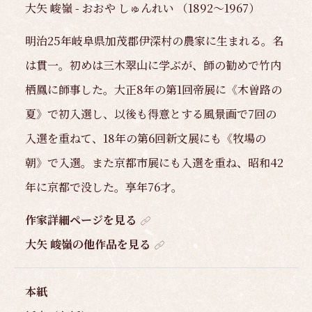
大矢 峻嶺 - おおや しゅんれい （1892～1967）
明治25年岐阜県加茂郡伊深村の農家に生まれる。名
は貫一。初めは三木翠山に学ぶが、師の勧めで竹内
栖鳳に師事した。大正8年の第1回帝展に《木曽路の
夏》で初入選し、以後も得意とする風景画で7回の
入選を重ねて、18年の第6回新文展にも《牧場の
朝》で入選。また京都市展にも入選を重ね、昭和42
年に京都で没した。享年76才。
作家詳細ページを見る
大矢 峻嶺の他作品を見る
本紙