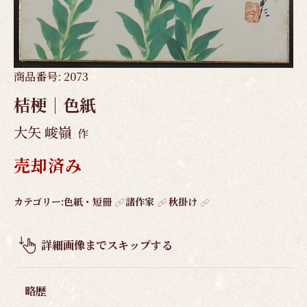
商品番号:
2073
桔梗｜色紙
大矢 峻嶺
作
売却済み
作
カテゴリー:
色紙・短冊
諸作家
秋掛け
品
概
詳細画像までスキップする
要
略歴