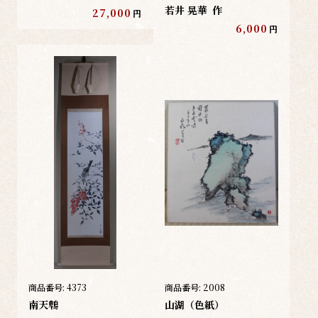
若井 晃華
作
27,000
円
6,000
円
商品番号:
4373
商品番号:
2008
南天鵯
山湖（色紙）