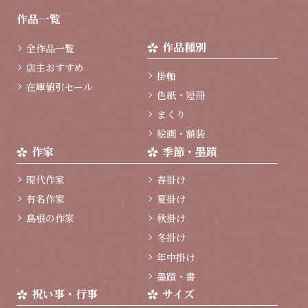
ジ
作品一覧
ト
ッ
作品種別
全作品一覧
プ
へ
店主おすすめ
掛軸
在庫値引セール
色紙・短冊
まくり
絵画・額装
作家
季節・墨蹟
現代作家
春掛け
有名作家
夏掛け
島根の作家
秋掛け
冬掛け
年中掛け
墨蹟・書
祝い事・行事
サイズ