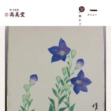
買
い
メニュー
物
ホーム
作品一覧
桔梗｜色紙
か
ご