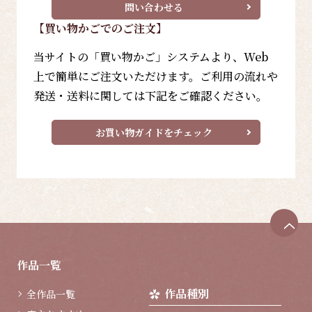
問い合わせる
【買い物かごでのご注文】
当サイトの「買い物かご」システムより、Web
上で簡単にご注文いただけます。ご利用の流れや
発送・送料に関しては下記をご確認ください。
お買い物ガイドをチェック
ペ
ー
ジ
作品一覧
ト
ッ
作品種別
全作品一覧
プ
へ