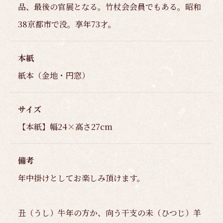
品、最後の官展となる。竹杖会会員でもある。昭和
38京都市で没。享年73才。
本紙
紙本（金地・円窓）
サイズ
【本紙】幅24×高さ27cm
備考
年中掛けとしてお楽しみ頂けます。
丑（うし）牛年の方か、向う干支の未（ひつじ）羊