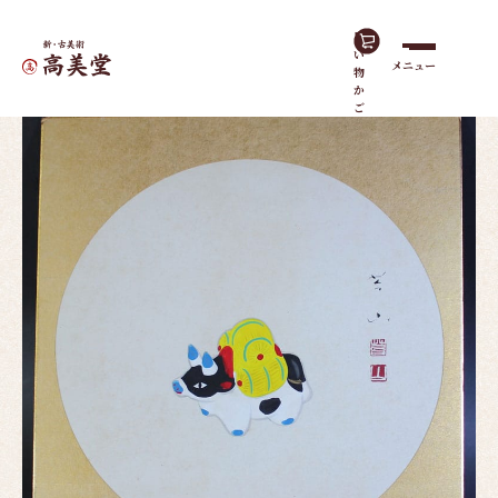
買
い
メニュー
物
ホーム
作品一覧
丑（色紙）
か
ご