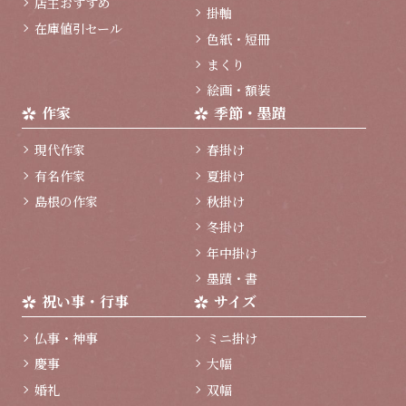
店主おすすめ
掛軸
在庫値引セール
色紙・短冊
まくり
絵画・額装
作家
季節・墨蹟
現代作家
春掛け
有名作家
夏掛け
島根の作家
秋掛け
冬掛け
年中掛け
墨蹟・書
祝い事・行事
サイズ
仏事・神事
ミニ掛け
慶事
大幅
婚礼
双幅