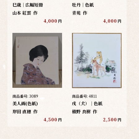
巳歳｜広幅短冊
牡丹｜色紙
山本 紅雲
作
青苑
作
4,000
4,000
円
円
商品番号:
3089
商品番号:
4811
美人画(色紙)
戌（犬）｜色紙
岸田 直穂
作
槇野 良樹
作
4,500
2,500
円
円