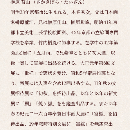
榊原 苔山 （さかきばら・たいざん）
明治23年京都市に生まれる。本名秀次。父は日本画
家榊原蘆江、兄は榊原佳山、榊原紫峰。明治41年京
都市立美術工芸学校絵画科、45年京都市立絵画専門
学校を卒業、竹内栖鳳に師事する。在学中の42年第
3回文展に「五月雨」で兄紫峰とともに初入選、以
後一貫して官展に出品を続ける。大正元年第6回文
展に「枇杷」で褒状を受け、昭和5年帝展推薦とな
り、帝展には入選を含め12回出品する。11年秋の文
展招待展に「初秋」を招待出品、13年と18年の新文
展に「鰯」「焼ケ嶽」をも鑑査出品する。また15年
春の紀元二千六百年奉賛日本画大展に「富獄」を招
待出品、19年戦時特別文展に「富獄」を無鑑査出