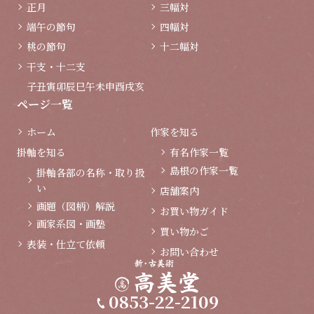
正月
三幅対
端午の節句
四幅対
桃の節句
十二幅対
干支・十二支
子
丑
寅
卯
辰
巳
午
未
申
酉
戌
亥
ページ一覧
ホーム
作家を知る
掛軸を知る
有名作家一覧
島根の作家一覧
掛軸各部の名称・取り扱
い
店舗案内
画題（図柄）解説
お買い物ガイド
画家系図・画塾
買い物かご
表装・仕立て依頼
お問い合わせ
0853-22-2109