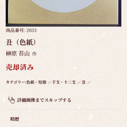
商品番号:
2033
丑（色紙）
榊原 苔山
作
売却済み
作
カテゴリー:
色紙・短冊
干支・十二支
丑
品
概
詳細画像までスキップする
要
略歴