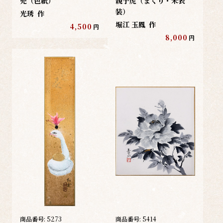
兜（色紙）
親子虎（まくり・未表
装）
光琇
作
堀江 玉鳳
作
4,500
円
8,000
円
商品番号:
5273
商品番号:
5414