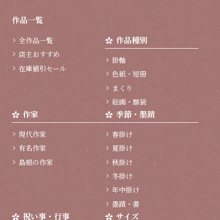
ー
ジ
作品一覧
ト
ッ
作品種別
全作品一覧
プ
へ
店主おすすめ
掛軸
在庫値引セール
色紙・短冊
まくり
絵画・額装
作家
季節・墨蹟
現代作家
春掛け
有名作家
夏掛け
島根の作家
秋掛け
冬掛け
年中掛け
墨蹟・書
祝い事・行事
サイズ