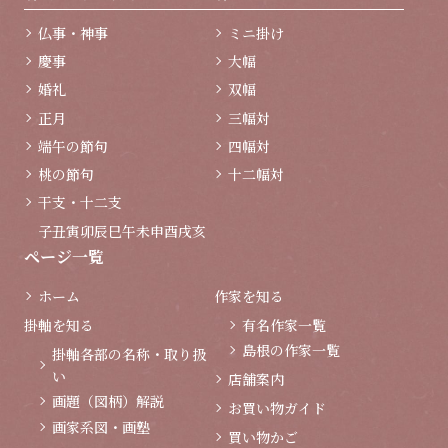
仏事・神事
ミニ掛け
慶事
大幅
婚礼
双幅
正月
三幅対
端午の節句
四幅対
桃の節句
十二幅対
干支・十二支
子
丑
寅
卯
辰
巳
午
未
申
酉
戌
亥
ページ一覧
ホーム
作家を知る
掛軸を知る
有名作家一覧
島根の作家一覧
掛軸各部の名称・取り扱
い
店舗案内
画題（図柄）解説
お買い物ガイド
画家系図・画塾
買い物かご