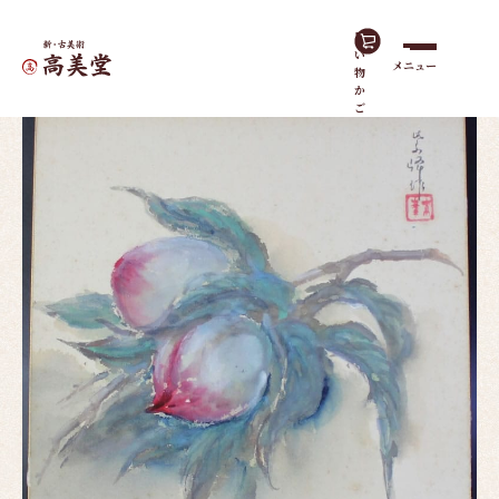
買
い
メニュー
物
ホーム
作品一覧
桃（色紙）
か
ご