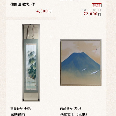
佐間田 敏夫
作
SALE
定価 85,000円
4,500
円
72,000
円
商品番号:
4497
商品番号:
3634
嵐峡緑雨
飛鶴富士（色紙）