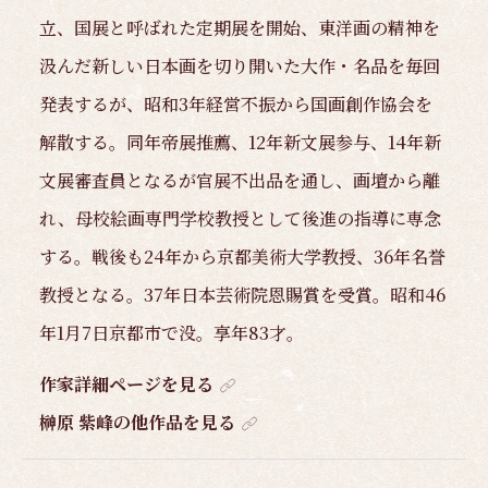
立、国展と呼ばれた定期展を開始、東洋画の精神を
汲んだ新しい日本画を切り開いた大作・名品を毎回
発表するが、昭和3年経営不振から国画創作協会を
解散する。同年帝展推薦、12年新文展参与、14年新
文展審査員となるが官展不出品を通し、画壇から離
れ、母校絵画専門学校教授として後進の指導に専念
する。戦後も24年から京都美術大学教授、36年名誉
教授となる。37年日本芸術院恩賜賞を受賞。昭和46
年1月7日京都市で没。享年83才。
作家詳細ページを見る
榊原 紫峰の他作品を見る