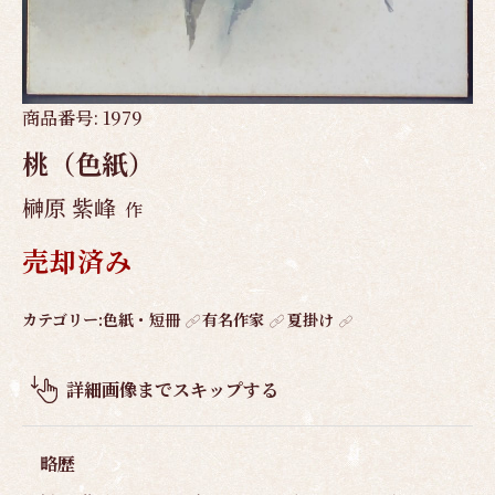
商品番号:
1979
桃（色紙）
榊原 紫峰
作
売却済み
作
カテゴリー:
色紙・短冊
有名作家
夏掛け
品
概
詳細画像までスキップする
要
略歴