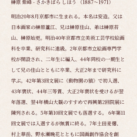
榊原 紫峰 - さかきばら しほう （1887～1971）
明治20年8月京都市に生まれる。本名は安造。父は
日本画家の榊原蘆江、兄は榊原佳山、弟は榊原苔
山、榊原始更。明治40年京都市立美術工芸学校絵画
科を卒業、研究科に進級。2年京都市立絵画専門学
校が開設され、二年生に編入、44年同校の一期生と
して兄の佳山とともに卒業、大正2年まで研究科に
学ぶ。42年第3回文展に《動物園の猿》で初入選、
43年褒状、44年三等賞、大正2年褒状を受けるが翌
年落選、翌4年横山大観のすすめで再興第2回院展に
陳列される。5年第10回文展でも落選する。 6年第11
回文展では入選するが無賞に終る。7年土田麦僊、
村上華岳、野永瀬晩花とともに国画創作協会を創