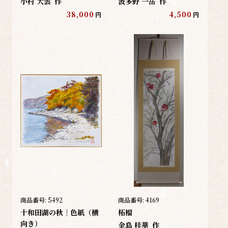
小村 大雲
作
波多野 一岳
作
38,000
4,500
円
円
商品番号:
5492
商品番号:
4169
十和田湖の秋｜色紙（横
柘榴
向き）
金島 桂華
作