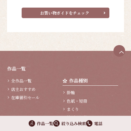
お買い物ガイドをチェック
ペ
ー
ジ
作品一覧
ト
ッ
作品種別
全作品一覧
プ
へ
店主おすすめ
掛軸
在庫値引セール
色紙・短冊
まくり
絵画・額装
作品一覧
絞り込み検索
電話
作家
季節・墨蹟