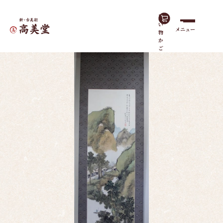
買
い
メニュー
物
ホーム
作品一覧
江上泛舟
か
ご