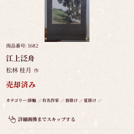
商品番号:
1682
江上泛舟
松林 桂月
作
売却済み
作
カテゴリー:
掛軸
有名作家
春掛け
夏掛け
品
概
詳細画像までスキップする
要