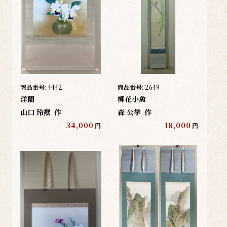
商品番号:
4442
商品番号:
2649
洋蘭
柳花小禽
山口 玲凞
作
森 公挙
作
34,000
18,000
円
円