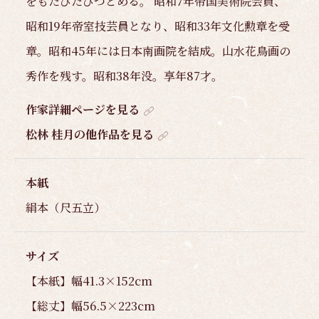
をもたびたびつとめる。 昭和7年帝国美術院会員、
昭和19年帝室技芸員となり、昭和33年文化勲章を受
章。昭和45年には日本南画院を結成。山水花鳥画の
秀作を残す。昭和38年没。享年87才。
作家詳細ページを見る
松林 桂月の他作品を見る
本紙
絹本（尺五立）
サイズ
【本紙】幅41.3×152cm
【総丈】幅56.5×223cm