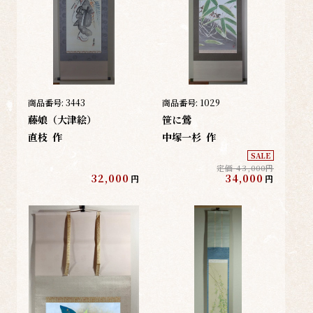
商品番号:
3443
商品番号:
1029
藤娘（大津絵）
笹に鶯
直枝
作
中塚一杉
作
SALE
定価 43,000円
32,000
34,000
円
円