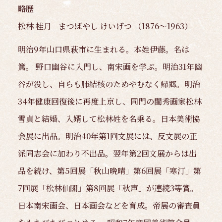
略歴
松林 桂月 - まつばやし けいげつ （1876～1963）
明治9年山口県萩市に生まれる。本姓伊藤。名は
篤。 野口幽谷に入門し、南宋画を学ぶ。明治31年幽
谷が没し、自らも肺結核のためやむなく帰郷。明治
34年健康回復後に再度上京し、同門の閨秀画家松林
雪貞と結婚、入婿して松林姓を名乗る。日本美術協
会展に出品。明治40年第1回文展には、反文展の正
派同志会に加わり不出品。翌年第2回文展からは出
品を続け、第5回展「秋山晩晴」第6回展「寒汀」第
7回展「松林仙閣」第8回展「秋声」が連続3等賞。
日本南宋画会、日本画会などを育成。帝展の審査員