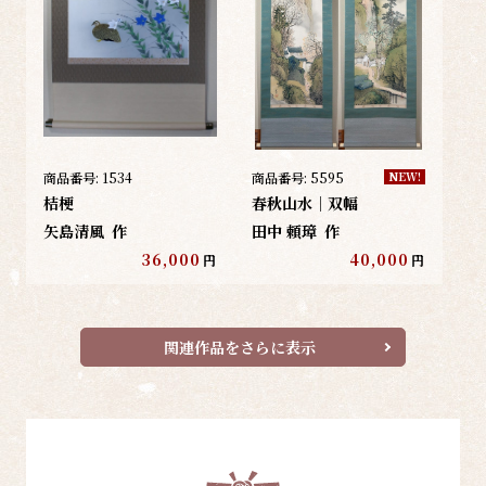
商品番号:
1534
商品番号:
5595
NEW!
桔梗
春秋山水｜双幅
矢島清風
作
田中 頼璋
作
36,000
40,000
円
円
関連作品をさらに表示