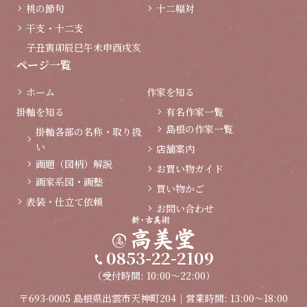
桃の節句
十二幅対
干支・十二支
子
丑
寅
卯
辰
巳
午
未
申
酉
戌
亥
ページ一覧
ホーム
作家を知る
掛軸を知る
有名作家一覧
島根の作家一覧
掛軸各部の名称・取り扱
い
店舗案内
画題（図柄）解説
お買い物ガイド
画家系図・画塾
買い物かご
表装・仕立て依頼
お問い合わせ
0853-22-2109
（受付時間: 10:00～22:00）
〒693-0005 島根県出雲市天神町204｜営業時間: 13:00～18:00