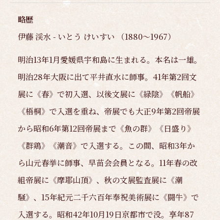
略歴
伊藤 渓水 - いとう けいすい （1880～1967）
明治13年1月愛媛県宇和島に生まれる。本名は一雄。
明治28年大阪に出て平井直水に師事。41年第2回文
展に《春》で初入選、以後文展に《緑陰》《帆船》
《梧桐》で入選を重ね、帝展でも大正9年第2回帝展
から昭和6年第12回帝展まで《魚の群》《日盛り》
《群鶏》《潮音》で入選する。この間、昭和3年か
ら山元春挙に師事、早苗会会員となる。11年春の改
組帝展に《摩耶山頂》、秋の文展監査展に《潮
騒》、15年紀元二千六百年奉祝美術展に《闘牛》で
入選する。昭和42年10月19日京都市で没。享年87