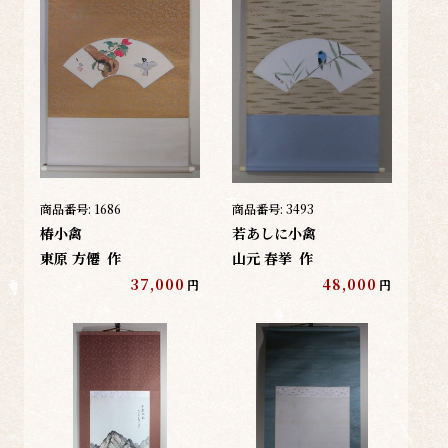
商品番号:
1686
商品番号:
3493
椿小禽
若あしに小禽
東原 方僊
作
山元 春挙
作
37,000
48,000
円
円