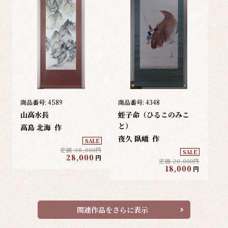
商品番号:
4589
商品番号:
4348
山高水長
蛭子命（ひるこのみこ
と）
高島 北海
作
夜久 臥嶠
作
SALE
定価 38,000円
SALE
28,000
円
定価 20,000円
18,000
円
関連作品をさらに表示