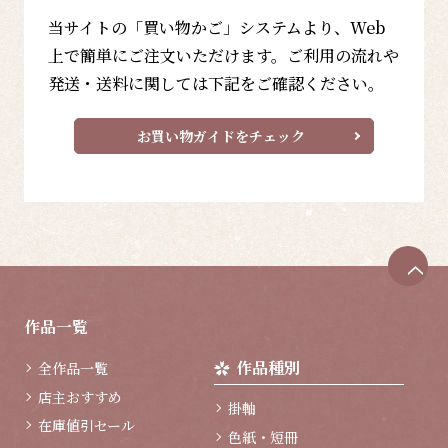
当サイトの「買い物かご」システムより、Web
上で簡単にご注文いただけます。ご利用の流れや
発送・送料に関しては下記をご確認ください。
お買い物ガイドをチェック
ペ
ー
ジ
作品一覧
ト
ッ
作品種別
全作品一覧
プ
へ
店主おすすめ
掛軸
在庫値引セール
色紙・短冊