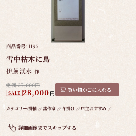
商品番号:
1195
雪中枯木に鳥
伊藤 渓水
作
定価 37,000円
買い物かごに入れる
28,000
SALE
円
作
カテゴリー:
掛軸
諸作家
冬掛け
店主おすすめ
品
概
詳細画像までスキップする
要