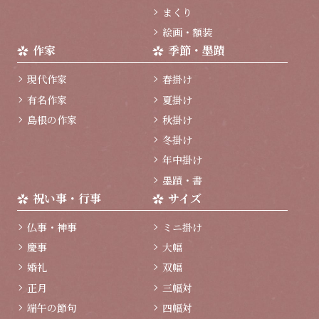
まくり
絵画・額装
作家
季節・墨蹟
現代作家
春掛け
有名作家
夏掛け
島根の作家
秋掛け
冬掛け
年中掛け
墨蹟・書
祝い事・行事
サイズ
仏事・神事
ミニ掛け
慶事
大幅
婚礼
双幅
正月
三幅対
端午の節句
四幅対