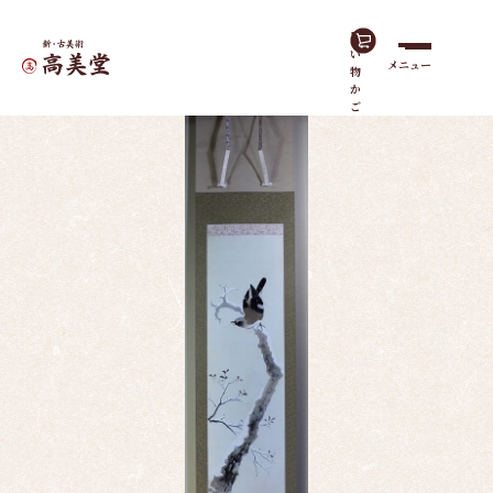
買
い
メニュー
物
ホーム
作品一覧
雪中枯木に鳥
か
ご