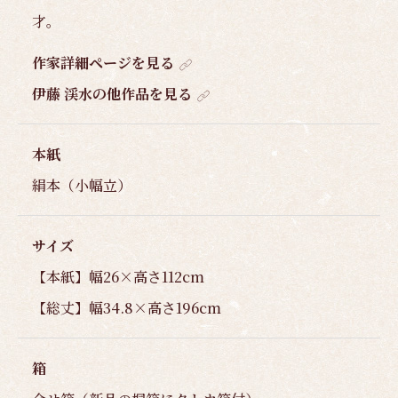
才。
作家詳細ページを見る
伊藤 渓水の他作品を見る
本紙
絹本（小幅立）
サイズ
【本紙】幅26×高さ112cm
【総丈】幅34.8×高さ196cm
箱