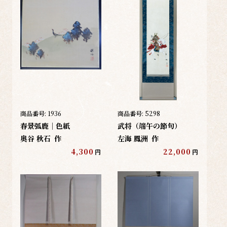
商品番号:
1936
商品番号:
5298
春景弧鹿｜色紙
武将（端午の節句）
奥谷 秋石
作
左海 鳳洲
作
4,300
22,000
円
円