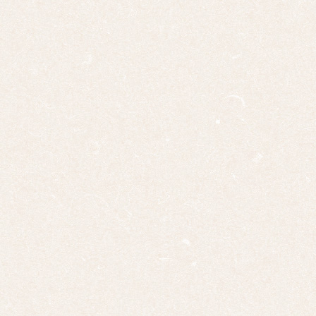
ズ
ミニ
掛け
大幅
双幅
三幅
対
四幅
対
十二
幅対
作