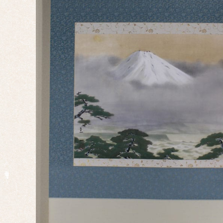
祝い
事・
行事
仏
事・
神事
慶事
婚礼
正月
端午
の節
句