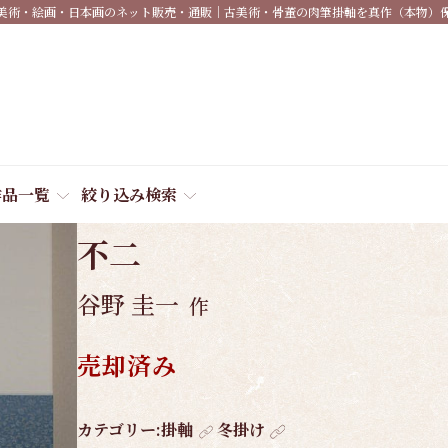
美術・絵画・日本画のネット販売・通販｜古美術・骨董の肉筆掛軸を真作（本物）
作品一覧
絞り込み検索
商品番号:
1158
不二
谷野 圭一
作
売却済み
作
カテゴリー:
掛軸
冬掛け