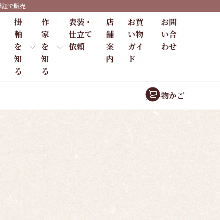
保証で販売
掛
作
表装・
店
お買
お問
軸
家
仕立て
舗
い物
い合
を
を
依頼
案
ガイ
わせ
知
知
内
ド
る
る
買い物かご