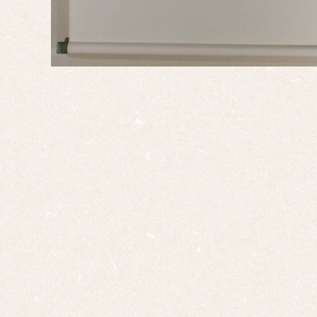
桃の
節句
干
支・
十二
支
子
丑
寅
卯
辰
巳
午
未
申
酉
戌
亥
サイ