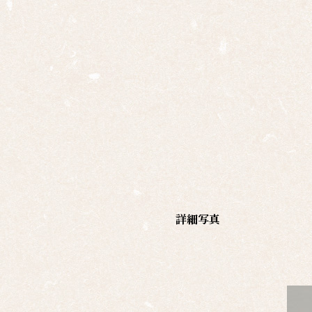
家
一
覧
有名
作家
一覧
島根
の作
家一
覧
詳細写真