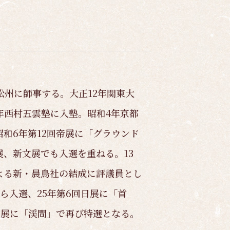
松州に師事する。大正12年関東大
年西村五雲塾に入塾。昭和4年京都
和6年第12回帝展に「グラウンド
、新文展でも入選を重ねる。13
よる新・晨鳥社の結成に評議員とし
から入選、25年第6回日展に「首
日展に「渓間」で再び特選となる。