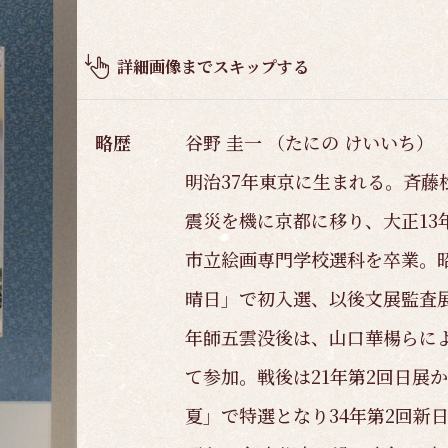
品
概
要
詳細画像までスキップする
略歴
谷野 圭一 （たにの けいいち）
明治37年東京に生まれる。斉藤
震災を機に京都に移り、大正13
市立絵画専門学校選科を卒業。昭
晴日」で初入選、以後文展監査展
年師五雲没後は、山口華楊らに
て参加。戦後は21年第2回日展
夏」で特選となり34年第2回新