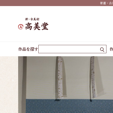
骨董・古
春掛
け
夏掛
け
秋掛
ホーム
作品一覧
不二
作品を探す
け
冬掛
け
年中
掛け
墨
蹟・
書