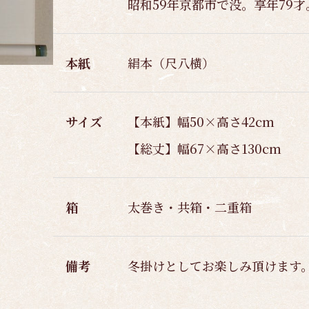
昭和59年京都市で没。享年79才
本紙
絹本（尺八横）
サイズ
【本紙】幅50×高さ42cm
【総丈】幅67×高さ130cm
箱
太巻き・共箱・二重箱
備考
冬掛けとしてお楽しみ頂けます