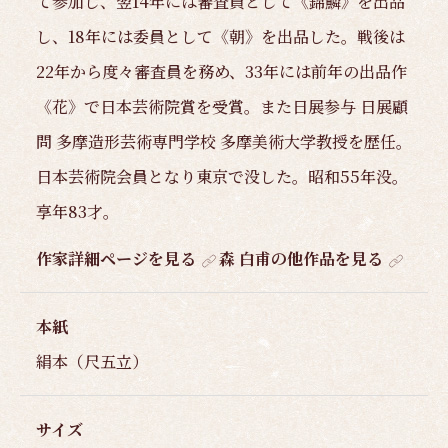
て参加し、翌14年には審査員として《錦鱗》を出品
し、18年には委員として《朝》を出品した。戦後は
22年から度々審査員を務め、33年には前年の出品作
《花》で日本芸術院賞を受賞。また日展参与 日展顧
問 多摩造形芸術専門学校 多摩美術大学教授を歴任。
日本芸術院会員となり東京で没した。昭和55年没。
享年83才。
作家詳細ページを見る
森 白甫の他作品を見る
本紙
絹本（尺五立）
サイズ