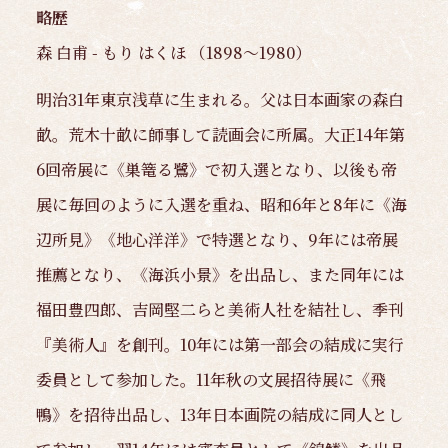
略歴
森 白甫 - もり はくほ （1898～1980）
明治31年東京浅草に生まれる。父は日本画家の森白
畝。荒木十畝に師事して読画会に所属。大正14年第
6回帝展に《巣篭る鷺》で初入選となり、以後も帝
展に毎回のように入選を重ね、昭和6年と8年に《海
辺所見》《地心洋洋》で特選となり、9年には帝展
推薦となり、《海浜小景》を出品し、また同年には
福田豊四郎、吉岡堅二らと美術人社を結社し、季刊
『美術人』を創刊。10年には第一部会の結成に実行
委員として参加した。11年秋の文展招待展に《飛
鴨》を招待出品し、13年日本画院の結成に同人とし