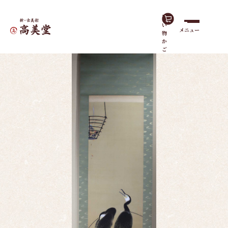
買
い
メニュー
物
ホーム
作品一覧
鵜飼（うかい）
か
ご