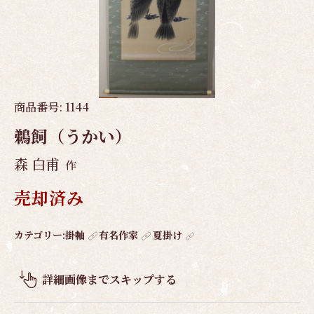
商品番号:
1144
鵜飼（うかい）
森 白甫
作
売却済み
作
カテゴリー:
掛軸
有名作家
夏掛け
品
概
詳細画像までスキップする
要