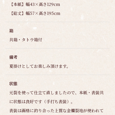
【本紙】幅43×高さ129cm
【総丈】幅57×高さ195cm
箱
共箱・タトウ箱付
備考
夏掛けとしてお楽しみ頂けます。
状態
元裂を使って仕立て直しましたので、本紙・表装共
に状態は良好です（手打ち表装）。
表装は画格に釣り合った上質な金襴裂地が使われて