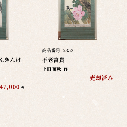
商品番号:
5352
んきんけ
不老富貴
上田 萬秋
作
売却済み
47,000
円