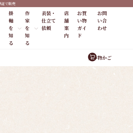
保証で販売
掛
作
表装・
店
お買
お問
軸
家
仕立て
舗
い物
い合
を
を
依頼
案
ガイ
わせ
知
知
内
ド
る
る
買い物かご