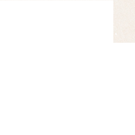
ご注文
】
007
合には、Adobe Acrobat
ない方は下記バナーリンクよりダウ