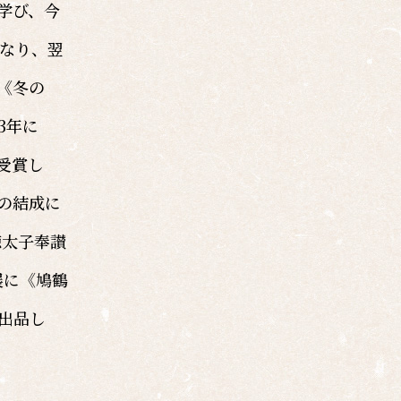
学び、今
となり、翌
《冬の
3年に
受賞し
の結成に
徳太子奉讃
展に《鳩鶴
出品し