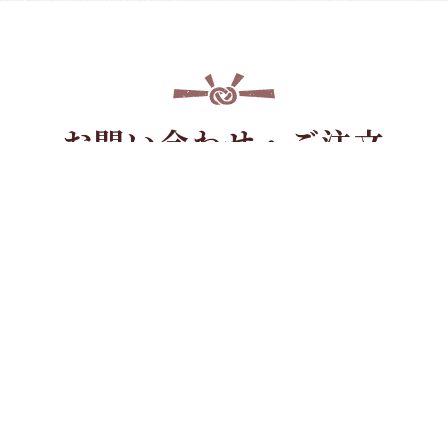
お問い合わせ・ご注文
Contact
注文
】
【FAX
からのお問い合わせ・
9
0853-31-8
PDF形式のファイルをご覧いただく場
号・作者・作品名
」をお知ら
Readerが必要です。お持ちで
ットでご覧の方は電話番号を
ンロードください。
す。