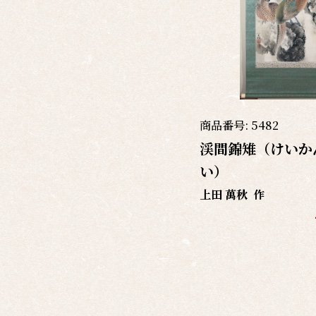
商品番号:
5482
渓間錦雉（けいか
い）
上田 萬秋
作