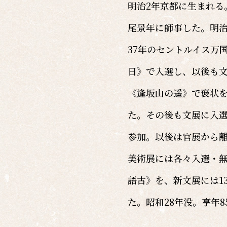
明治2年京都に生まれる
尾景年に師事した。明治
37年のセントルイス万
日》で入選し、以後も文
《逢坂山の遥》で褒状を
た。その後も文展に入選
参加。以後は官展から離
美術展には各々入選・無
語古》を、新文展には1
た。昭和28年没。享年8