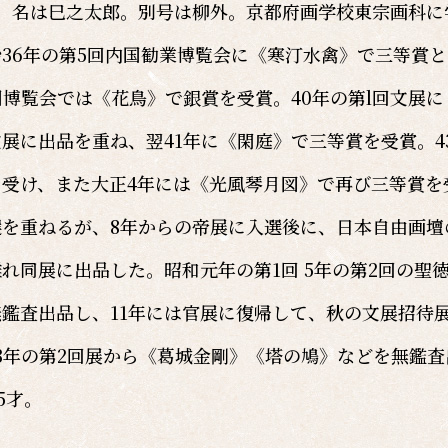
。名は巳之太郎。別号は柳外。京都府画学校東宗画科に
36年の第5回内国勧業博覧会に《寒汀水禽》で三等賞
国博覧会では《花鳥》で銀賞を受賞。40年の第l回文展に
展に出品を重ね、翌41年に《閑庭》で三等賞を受賞。4
受け、また大正4年には《光風琴月図》で再び三等賞を
を重ねるが、8年からの帝展に入選後に、日本自由画壇
れ同展に出品した。昭和元年の第1回 5年の第2回の聖
鑑査出品し、11年には官展に復帰して、秋の文展招待
3年の第2回展から《葛城金剛》《塔の鳩》などを無鑑査
5才。