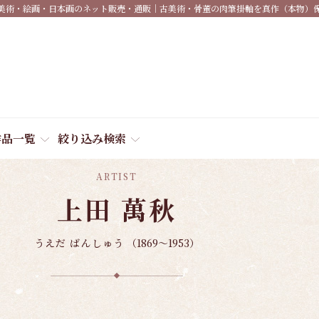
美術・絵画・日本画のネット販売・通販｜古美術・骨董の肉筆掛軸を真作（本物）
作品一覧
絞り込み検索
ARTIST
上田 萬秋
うえだ ばんしゅう
（1869～1953）