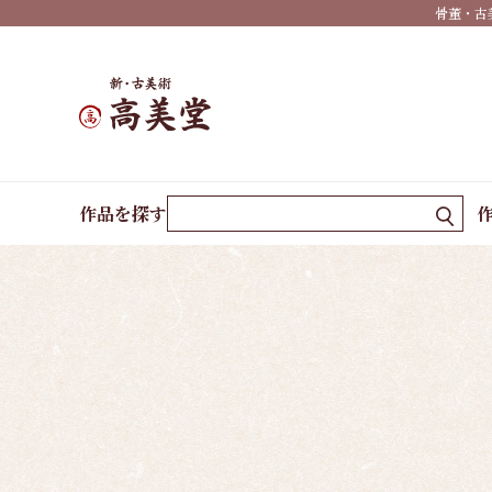
骨董・古
有名
作家
一覧
島根
の作
ホーム
諸作家
上田 萬秋
家一
作品を探す
覧