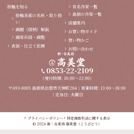
掛軸を知る
有名作家一覧
島根の作家一覧
掛軸各部の名称・取り扱
い
店舗案内
画題（図柄）解説
お買い物ガイド
画家系図・画塾
買い物かご
表装・仕立て依頼
お問い合わせ
0853-22-2109
（受付時間: 10:00～22:00）
〒693-0005 島根県出雲市天神町204｜営業時間: 13:00～18:00
｜定休日: 火曜日
プライバシーポリシー
特定商取引法に関する表示
© 2026 新・古美術 高美堂（こうびどう）