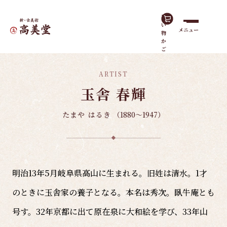
買
い
メニュー
物
ホーム
諸作家
玉舎 春輝
か
ご
ARTIST
玉舎 春輝
たまや はるき
（1880～1947）
明治13年5月岐阜県高山に生まれる。旧姓は清水。1才
のときに玉舎家の養子となる。本名は秀次。臥牛庵とも
号す。32年京都に出て原在泉に大和絵を学び、33年山