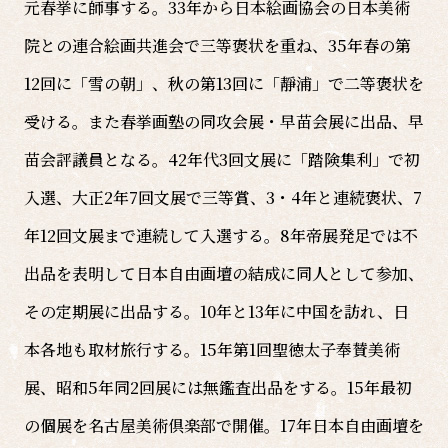
元春挙に師事する。33年から日本絵画協会の日本美術
院との連合絵画共進会で三等褒状を重ね、35年春の第
12回に「雪の朝」、秋の第13回に「靜浦」で二等褒状を
受ける。また春挙画塾の同攻会展・早苗会展に出品、早
苗会評議員となる。42年代3回文展に「踏険集利」で初
入選、大正2年7回文展で三等賞、3・4年と連続褒状、7
年12回文展まで連続して入選する。8年帝展発足では不
出品を表明して日本自由画壇の結成に同人として参加、
その定期展に出品する。10年と13年に中国を訪れ、日
本各地も取材旅行する。15年第1回聖徳太子奉賛美術
展、昭和5年同2回展には無鑑査出品をする。15年最初
の個展を名古屋美術倶楽部で開催。17年日本自由画壇を