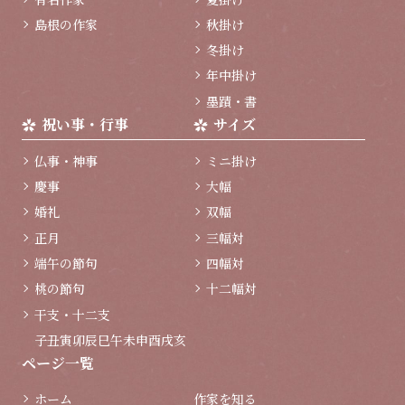
島根の作家
秋掛け
冬掛け
年中掛け
墨蹟・書
祝い事・行事
サイズ
仏事・神事
ミニ掛け
慶事
大幅
婚礼
双幅
正月
三幅対
端午の節句
四幅対
桃の節句
十二幅対
干支・十二支
子
丑
寅
卯
辰
巳
午
未
申
酉
戌
亥
ページ一覧
ホーム
作家を知る