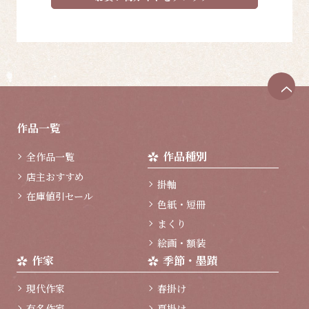
ペ
ー
ジ
作品一覧
ト
ッ
作品種別
全作品一覧
プ
へ
店主おすすめ
掛軸
在庫値引セール
色紙・短冊
まくり
絵画・額装
作家
季節・墨蹟
現代作家
春掛け
有名作家
夏掛け