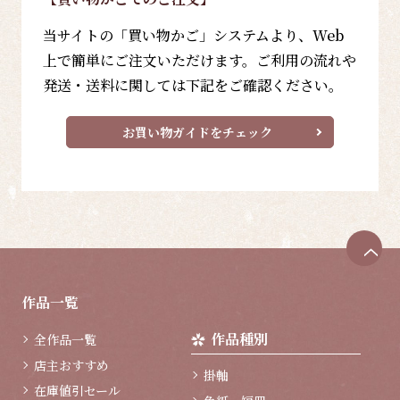
当サイトの「買い物かご」システムより、Web
上で簡単にご注文いただけます。ご利用の流れや
発送・送料に関しては下記をご確認ください。
お買い物ガイドをチェック
ペ
ー
ジ
作品一覧
ト
ッ
作品種別
全作品一覧
プ
へ
店主おすすめ
掛軸
在庫値引セール