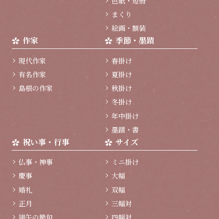
色紙・短冊
まくり
絵画・額装
作家
季節・墨蹟
現代作家
春掛け
有名作家
夏掛け
島根の作家
秋掛け
冬掛け
年中掛け
墨蹟・書
祝い事・行事
サイズ
仏事・神事
ミニ掛け
慶事
大幅
婚礼
双幅
正月
三幅対
端午の節句
四幅対