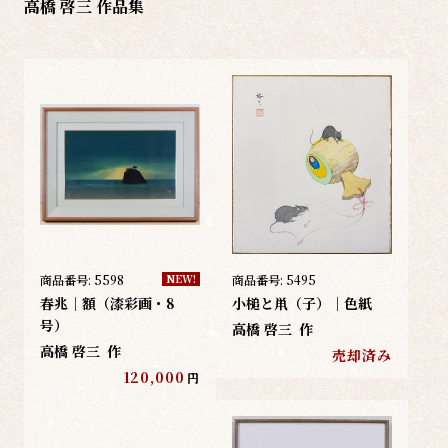
高橋 啓三 作品集
商品番号:
5598
商品番号:
5495
NEW!
春兆｜額（漆彩画・8
小槌と鼡（子）｜色紙
号）
高橋 啓三
作
高橋 啓三
作
売却済み
120,000
円