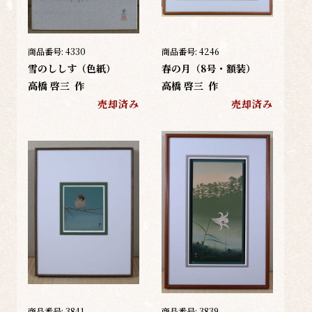
商品番号:
4330
商品番号:
4246
雪のししす（色紙）
春の月（8号・額装）
高橋 啓三
作
高橋 啓三
作
売却済み
売却済み
商品番号:
3841
商品番号:
3839