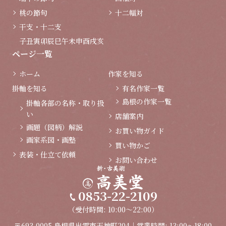
桃の節句
十二幅対
干支・十二支
子
丑
寅
卯
辰
巳
午
未
申
酉
戌
亥
ページ一覧
ホーム
作家を知る
掛軸を知る
有名作家一覧
島根の作家一覧
掛軸各部の名称・取り扱
い
店舗案内
画題（図柄）解説
お買い物ガイド
画家系図・画塾
買い物かご
表装・仕立て依頼
お問い合わせ
0853-22-2109
（受付時間: 10:00～22:00）
〒693-0005 島根県出雲市天神町204｜営業時間: 13:00～18:00