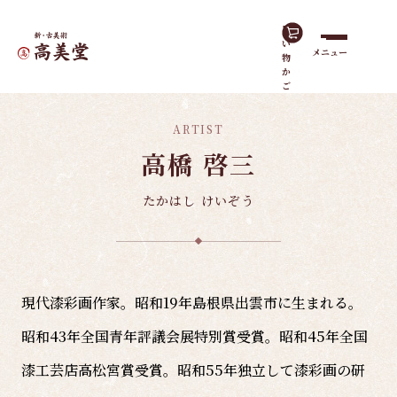
買
い
メニュー
物
ホーム
島根の作家
高橋 啓三
か
ご
ARTIST
高橋 啓三
たかはし けいぞう
現代漆彩画作家。昭和19年島根県出雲市に生まれる。
昭和43年全国青年評議会展特別賞受賞。昭和45年全国
漆工芸店高松宮賞受賞。昭和55年独立して漆彩画の研