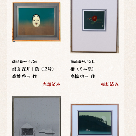
商品番号:
4756
商品番号:
4515
能面 深井｜額（12号）
椿（ミニ額）
高橋 啓三
作
高橋 啓三
作
売却済み
売却済み