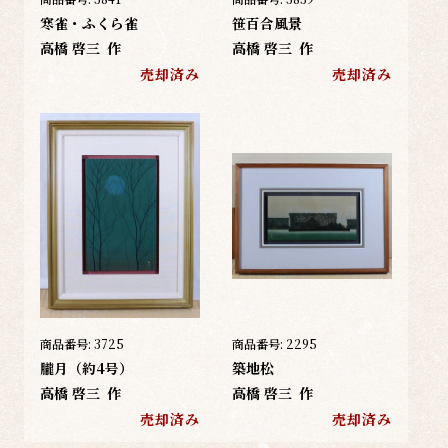
寒雀・ふくら雀
笹百合風景
高橋 啓三
作
高橋 啓三
作
売却済み
売却済み
商品番号:
3725
商品番号:
2295
朧月（約4号）
築地松
高橋 啓三
作
高橋 啓三
作
売却済み
売却済み