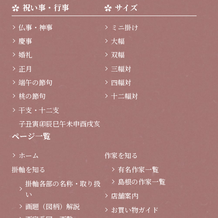
祝い事・行事
サイズ
仏事・神事
ミニ掛け
慶事
大幅
婚礼
双幅
正月
三幅対
端午の節句
四幅対
桃の節句
十二幅対
干支・十二支
子
丑
寅
卯
辰
巳
午
未
申
酉
戌
亥
ページ一覧
ホーム
作家を知る
掛軸を知る
有名作家一覧
島根の作家一覧
掛軸各部の名称・取り扱
い
店舗案内
画題（図柄）解説
お買い物ガイド