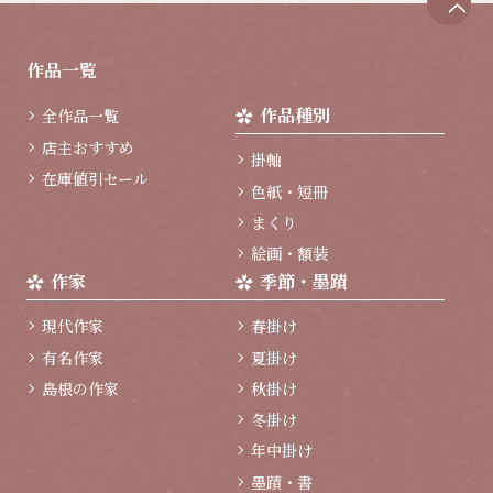
ペ
ー
ジ
作品一覧
ト
ッ
作品種別
全作品一覧
プ
へ
店主おすすめ
掛軸
在庫値引セール
色紙・短冊
まくり
絵画・額装
作家
季節・墨蹟
現代作家
春掛け
有名作家
夏掛け
島根の作家
秋掛け
冬掛け
年中掛け
墨蹟・書