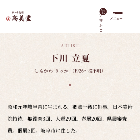
買
い
メニュー
物
ホーム
諸作家
下川 立夏
か
ご
ARTIST
下川 立夏
しもかわ りっか
（1926～没不明）
昭和元年岐阜県に生まれる。郷倉千靱に師事。日本美術
院特待。無鑑査3回、入選29回。春展20回。県展審査
員。個展5回。岐阜市に住した。