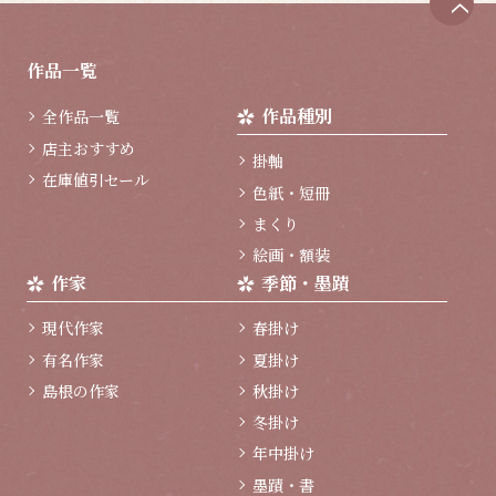
ペ
ー
ジ
作品一覧
ト
ッ
作品種別
全作品一覧
プ
へ
店主おすすめ
掛軸
在庫値引セール
色紙・短冊
まくり
絵画・額装
作家
季節・墨蹟
現代作家
春掛け
有名作家
夏掛け
島根の作家
秋掛け
冬掛け
年中掛け
墨蹟・書