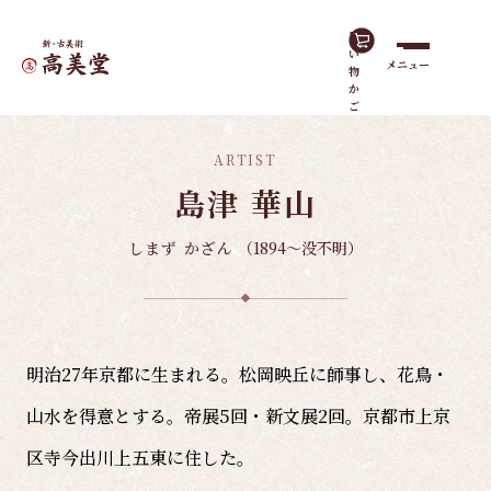
買
い
メニュー
物
ホーム
諸作家
島津 華山
か
ご
ARTIST
島津 華山
しまず かざん
（1894～没不明）
明治27年京都に生まれる。松岡映丘に師事し、花鳥・
山水を得意とする。帝展5回・新文展2回。京都市上京
区寺今出川上五東に住した。