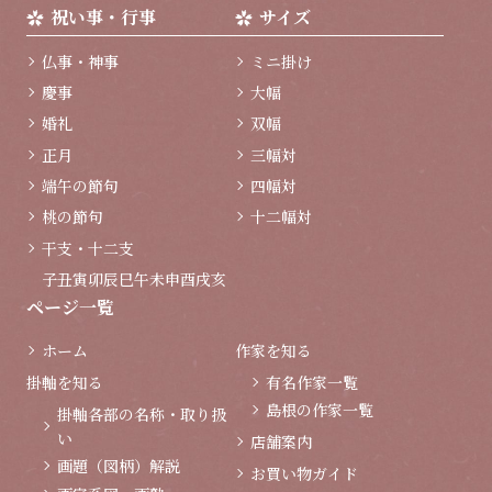
祝い事・行事
サイズ
仏事・神事
ミニ掛け
慶事
大幅
婚礼
双幅
正月
三幅対
端午の節句
四幅対
桃の節句
十二幅対
干支・十二支
子
丑
寅
卯
辰
巳
午
未
申
酉
戌
亥
ページ一覧
ホーム
作家を知る
掛軸を知る
有名作家一覧
島根の作家一覧
掛軸各部の名称・取り扱
い
店舗案内
画題（図柄）解説
お買い物ガイド