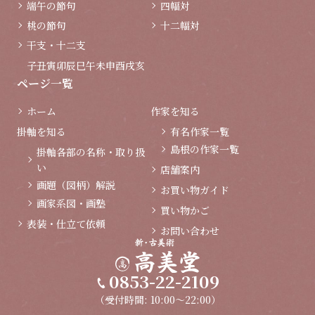
端午の節句
四幅対
桃の節句
十二幅対
干支・十二支
子
丑
寅
卯
辰
巳
午
未
申
酉
戌
亥
ページ一覧
ホーム
作家を知る
掛軸を知る
有名作家一覧
島根の作家一覧
掛軸各部の名称・取り扱
い
店舗案内
画題（図柄）解説
お買い物ガイド
画家系図・画塾
買い物かご
表装・仕立て依頼
お問い合わせ
0853-22-2109
（受付時間: 10:00～22:00）