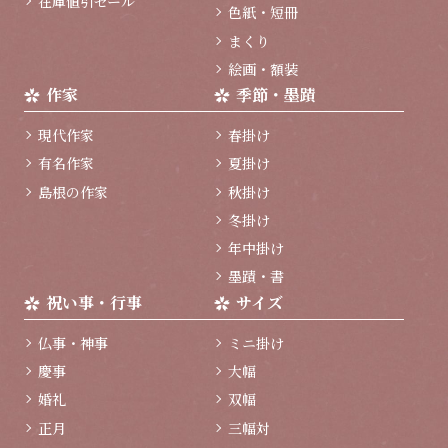
在庫値引セール
色紙・短冊
まくり
絵画・額装
作家
季節・墨蹟
現代作家
春掛け
有名作家
夏掛け
島根の作家
秋掛け
冬掛け
年中掛け
墨蹟・書
祝い事・行事
サイズ
仏事・神事
ミニ掛け
慶事
大幅
婚礼
双幅
正月
三幅対