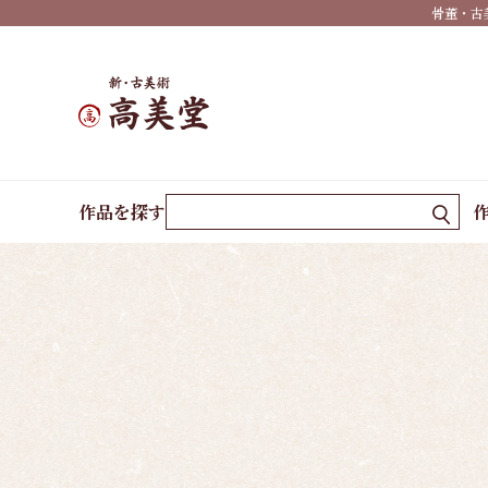
骨董・古
有名
作家
一覧
島根
の作
ホーム
現代作家
森島 清康
家一
作品を探す
覧