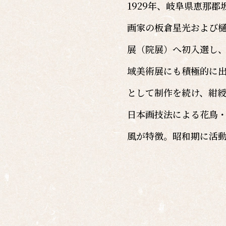
1929年、岐阜県恵那
画家の板倉星光および樋
展（院展）へ初入選し
域美術展にも積極的に
として制作を続け、紺
日本画技法による花鳥
風が特徴。昭和期に活