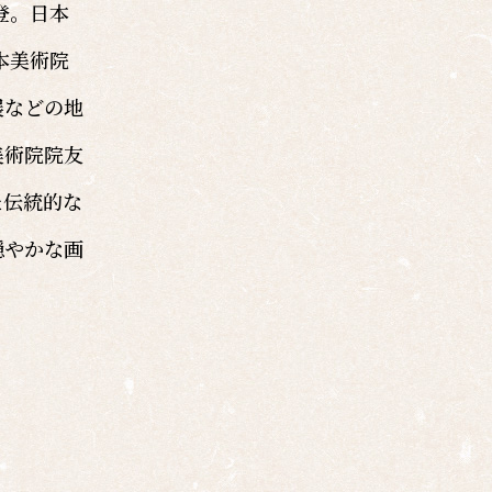
登。日本
本美術院
展などの地
美術院院友
た伝統的な
穏やかな画