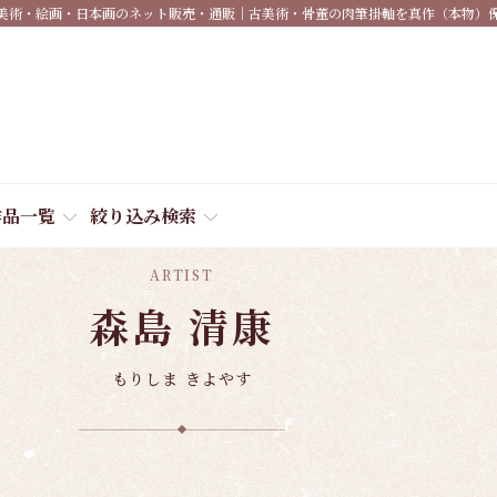
美術・絵画・日本画のネット販売・通販｜古美術・骨董の肉筆掛軸を真作（本物）
作品一覧
絞り込み検索
ARTIST
森島 清康
もりしま きよやす