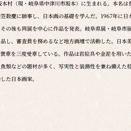
郡坂本村（現・岐阜県中津川市坂本）に生まれる。本名は
笠数慶に師事し、日本画の基礎を学んだ。1967年に日
、その後も同展を中心に作品を発表。岐阜県展・岐阜市
出品し、審査員を務めるなど地方画壇で活動した。日本
綬褒章を三度受章している。作品は岩絵具や金泥を用い
・魚類などの題材が多く、写実性と装飾性を兼ね備えた
動した日本画家。