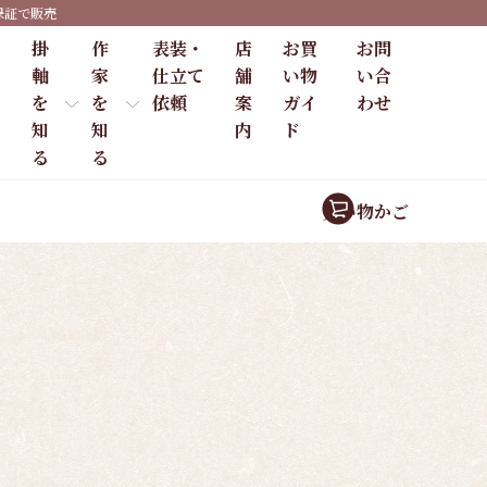
保証で販売
掛
作
表装・
店
お買
お問
軸
家
仕立て
舗
い物
い合
を
を
依頼
案
ガイ
わせ
知
知
内
ド
る
る
買い物かご