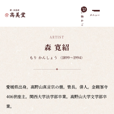
買
い
メニュー
物
ホーム
諸作家
森 寛紹
か
ご
ARTIST
森 寛紹
もり かんしょう
（1899～1994）
愛媛県出身。高野山真言宗の僧。管長。俳人。金剛峯寺
406世座主。関西大学法学部卒業。高野山大学文学部卒
業。