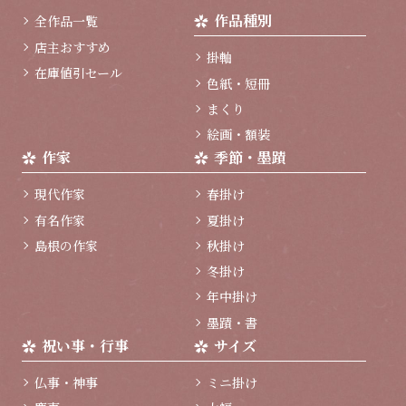
ッ
作品種別
全作品一覧
プ
へ
店主おすすめ
掛軸
在庫値引セール
色紙・短冊
まくり
絵画・額装
作家
季節・墨蹟
現代作家
春掛け
有名作家
夏掛け
島根の作家
秋掛け
冬掛け
年中掛け
墨蹟・書
祝い事・行事
サイズ
仏事・神事
ミニ掛け