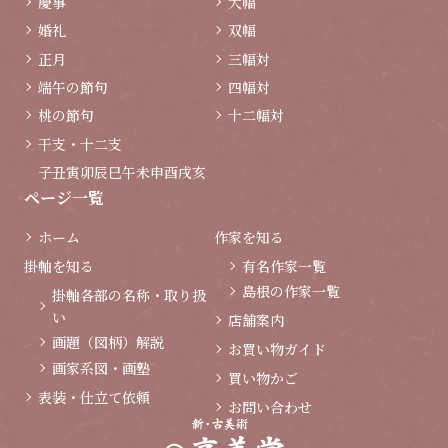
慶事
大幅
婚礼
双幅
正月
三幅対
端午の節句
四幅対
桃の節句
十二幅対
干支・十二支
子
丑
寅
卯
辰
巳
午
未
申
酉
戌
亥
ページ一覧
ホーム
作家を知る
掛軸を知る
有名作家一覧
島根の作家一覧
掛軸各部の名称・取り扱
い
店舗案内
画題（図柄）解説
お買い物ガイド
画家系図・画塾
買い物かご
表装・仕立て依頼
お問い合わせ