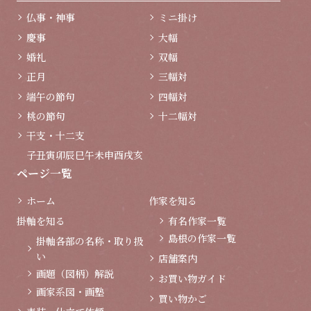
仏事・神事
ミニ掛け
慶事
大幅
婚礼
双幅
正月
三幅対
端午の節句
四幅対
桃の節句
十二幅対
干支・十二支
子
丑
寅
卯
辰
巳
午
未
申
酉
戌
亥
ページ一覧
ホーム
作家を知る
掛軸を知る
有名作家一覧
島根の作家一覧
掛軸各部の名称・取り扱
い
店舗案内
画題（図柄）解説
お買い物ガイド
画家系図・画塾
買い物かご