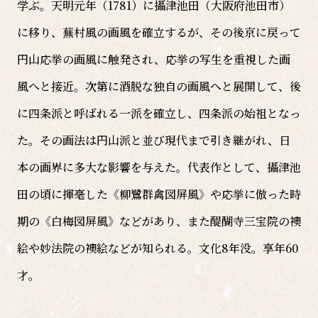
学ぶ。天明元年（1781）に攝津池田（大阪府池田市）
に移り、蕪村風の画風を確立するが、その後京に戻って
円山応挙の画風に触発され、応挙の写生を重視した画
風へと接近。次第に酒脱な独自の画風へと展開して、後
に四条派と呼ばれる一派を確立し、四条派の始祖となっ
た。その画法は円山派と並び現代まで引き継がれ、日
本の画界に多大な影響を与えた。代表作として、攝津池
田の頃に揮毫した《柳鷺群禽図屏風》や応挙に倣った時
期の《白梅図屏風》などがあり、また醍醐寺三宝院の襖
絵や妙法院の襖絵などが知られる。文化8年没。享年60
才。