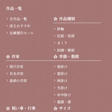
ー
ジ
作品一覧
ト
ッ
作品種別
全作品一覧
プ
へ
店主おすすめ
掛軸
在庫値引セール
色紙・短冊
まくり
絵画・額装
作家
季節・墨蹟
現代作家
春掛け
有名作家
夏掛け
島根の作家
秋掛け
冬掛け
年中掛け
墨蹟・書
祝い事・行事
サイズ