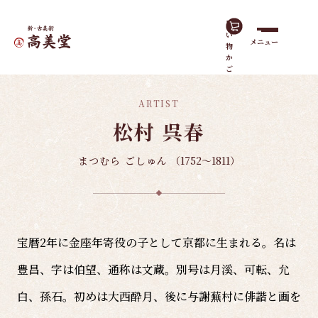
買
い
メニュー
物
ホーム
有名作家
松村 呉春
か
ご
ARTIST
松村 呉春
まつむら ごしゅん
（1752～1811）
宝暦2年に金座年寄役の子として京都に生まれる。名は
豊昌、字は伯望、通称は文蔵。別号は月溪、可転、允
白、孫石。初めは大西酔月、後に与謝蕪村に俳諧と画を