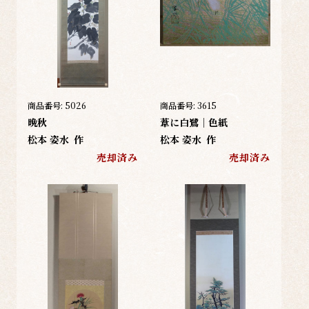
商品番号:
5026
商品番号:
3615
晩秋
葦に白鷺｜色紙
松本 姿水
作
松本 姿水
作
売却済み
売却済み