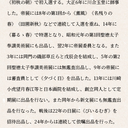
《初秋の朝》で初入選する。大正6年に川合玉堂に師事
した。帝展には8年の第1回から《薫風》《名残りの
春》《田園新秋》などで連続して入選を重ね、14年に
《暮るゝ春》で特選となり、昭和元年の第1回聖徳太子
奉讃美術展にも出品し、翌2年に帝展委員となる。また
3年には同門の磯部草丘らと戊辰会を結成し、5年の第2
回聖徳太子奉讃美術展には無鑑査出品し、9年の帝展に
は審査員として《夕づく日》を出品した。13年には川崎
小虎望月春江等と日本画院を結成し、創立同人として定
期展に出品を行ない。また同年から新文展にも無鑑査出
品を行なった。戦後は22年の日展に《びいるむぎ》を
招待出品し、24年からは連続して依嘱出品を行った。