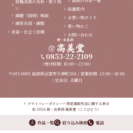
島根の作家一覧
掛軸各部の名称・取り扱
い
店舗案内
画題（図柄）解説
お買い物ガイド
画家系図・画塾
買い物かご
表装・仕立て依頼
お問い合わせ
0853-22-2109
（受付時間: 10:00～22:00）
〒693-0005 島根県出雲市天神町204｜営業時間: 13:00～18:00
｜定休日: 火曜日
プライバシーポリシー
特定商取引法に関する表示
© 2026 新・古美術 高美堂（こうびどう）
作品一覧
絞り込み検索
電話