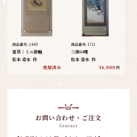
商品番号:
2440
商品番号:
1711
夏草｜ミニ掛軸
三保の曙
松本 姿水
作
松本 姿水
作
売却済み
36,000
円
お問い合わせ・ご注文
Contact