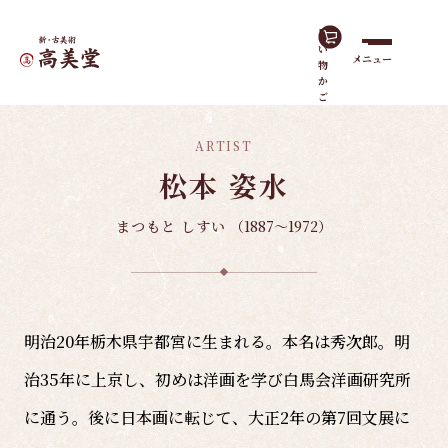
買
い
メニュー
物
ホーム
諸作家
松本 姿水
か
ご
ARTIST
松本 姿水
まつもと しすい
（1887～1972）
明治20年栃木県宇都宮に生まれる。本名は秀次郎。明
治35年に上京し、初めは洋画を学び白馬会洋画研究所
に通う。後に日本画に転じて、大正2年の第7回文展に