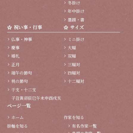
冬掛け
年中掛け
墨蹟・書
祝い事・行事
サイズ
仏事・神事
ミニ掛け
慶事
大幅
婚礼
双幅
正月
三幅対
端午の節句
四幅対
桃の節句
十二幅対
干支・十二支
子
丑
寅
卯
辰
巳
午
未
申
酉
戌
亥
ページ一覧
ホーム
作家を知る
掛軸を知る
有名作家一覧