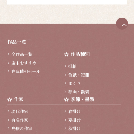
ペ
ー
ジ
作品一覧
ト
ッ
作品種別
全作品一覧
プ
へ
店主おすすめ
掛軸
在庫値引セール
色紙・短冊
まくり
絵画・額装
作家
季節・墨蹟
現代作家
春掛け
有名作家
夏掛け
島根の作家
秋掛け