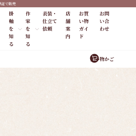
保証で販売
掛
作
表装・
店
お買
お問
軸
家
仕立て
舗
い物
い合
を
を
依頼
案
ガイ
わせ
知
知
内
ド
る
る
買い物かご