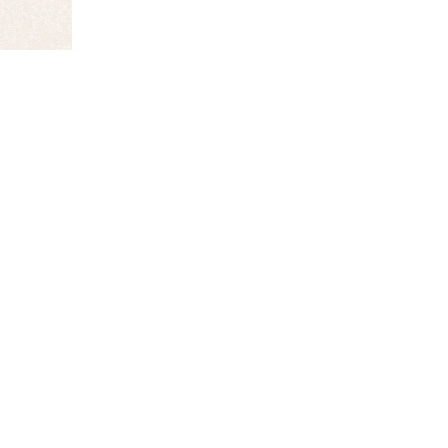
【お電話
からのお問い合わせ・ご
0853-22-210
受付時間 10:00～22:00
※商品のお問い合わせの際は「
商品番
せください。スマートフォン・タブレ
タップするとそのまま発信いただけま
【メールフォーム
からのお問い合
メールフォームからのお問い合わせは