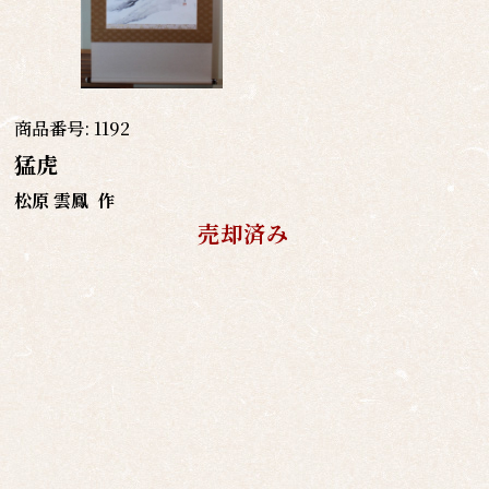
商品番号:
1192
猛虎
松原 雲鳳
作
売却済み