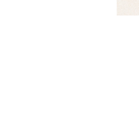
ご注文
】
007
合には、Adobe Acrobat
ない方は下記バナーリンクよりダウ
ムより、Web上で簡単にご注文