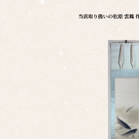
当店取り扱いの
松原 雲鳳 