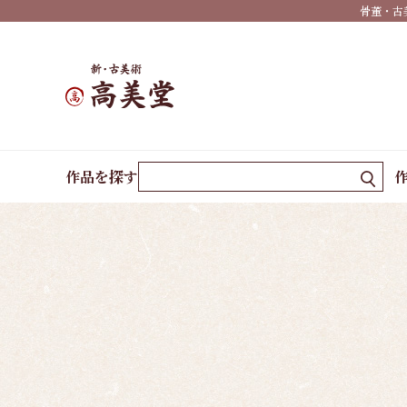
骨董・古
有名
作家
一覧
島根
の作
ホーム
島根の作家
松原 雲鳳
家一
作品を探す
覧