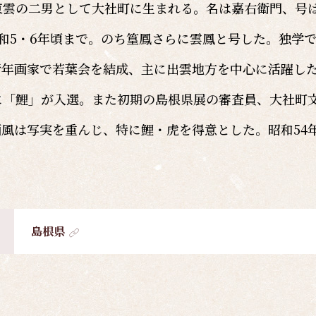
東雲の二男として大社町に生まれる。名は嘉右衛門、号
昭和5・6年頃まで。のち篁鳳さらに雲鳳と号した。独学
青年画家で若葉会を結成、主に出雲地方を中心に活躍し
に「鯉」が入選。また初期の島根県展の審査員、大社町
風は写実を重んじ、特に鯉・虎を得意とした。昭和54
島根県