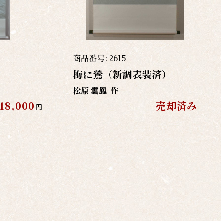
商品番号:
2615
梅に鶯（新調表装済）
松原 雲鳳
作
18,000
売却済み
円