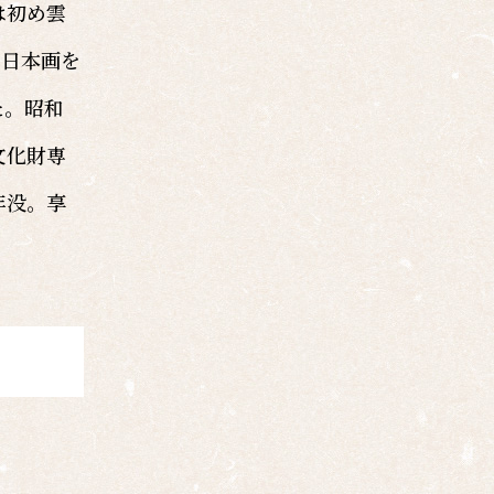
は初め雲
で日本画を
た。昭和
文化財専
年没。享