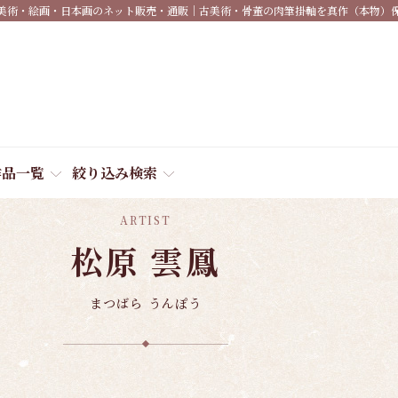
美術・絵画・日本画のネット販売・通販｜古美術・骨董の肉筆掛軸を真作（本物）
作品一覧
絞り込み検索
ARTIST
松原 雲鳳
まつばら うんぽう