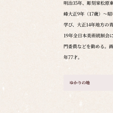
明治35年、彫刻家松原
峰大正9年（17歳）～
学び、大正14年地方の
19年全日本美術統制会
門委員などを勤める。画
年77才。
ゆかりの地