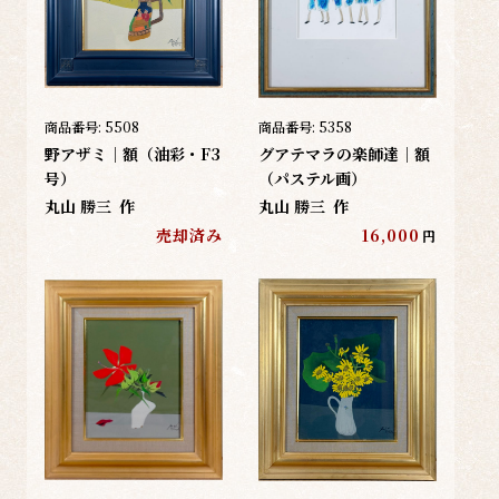
商品番号:
5508
商品番号:
5358
野アザミ｜額（油彩・F3
グアテマラの楽師達｜額
号）
（パステル画）
丸山 勝三
作
丸山 勝三
作
売却済み
16,000
円