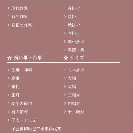
現代作家
春掛け
有名作家
夏掛け
島根の作家
秋掛け
冬掛け
年中掛け
墨蹟・書
祝い事・行事
サイズ
仏事・神事
ミニ掛け
慶事
大幅
婚礼
双幅
正月
三幅対
端午の節句
四幅対
桃の節句
十二幅対
干支・十二支
子
丑
寅
卯
辰
巳
午
未
申
酉
戌
亥