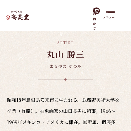
買
い
メニュー
物
ホーム
島根の作家
丸山 勝三
か
ご
ARTIST
丸山 勝三
まるやま かつみ
昭和18年島根県安来市に生まれる。武蔵野美術大学を
卒業（首席）。抽象画家の山口長男に師事。1966～
1969年メキシコ・アメリカに滞在。無所属、個展多