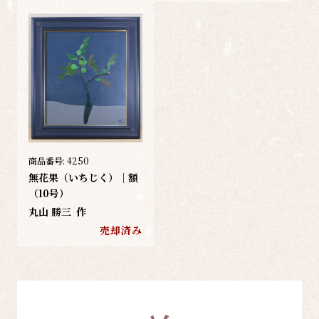
商品番号:
4250
無花果（いちじく）｜額
（10号）
丸山 勝三
作
売却済み