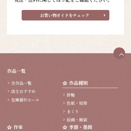
お買い物ガイドをチェック
ペ
ー
ジ
作品一覧
ト
ッ
作品種別
全作品一覧
プ
へ
店主おすすめ
掛軸
在庫値引セール
色紙・短冊
まくり
絵画・額装
作家
季節・墨蹟