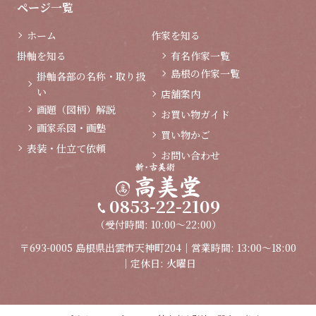
ページ一覧
ホーム
作家を知る
掛軸を知る
有名作家一覧
島根の作家一覧
掛軸各部の名称・取り扱
い
店舗案内
画題（図柄）解説
お買い物ガイド
画家系図・画塾
買い物かご
表装・仕立て依頼
お問い合わせ
0853-22-2109
（受付時間: 10:00～22:00）
〒693-0005 島根県出雲市天神町204｜営業時間: 13:00～18:00
｜定休日: 火曜日