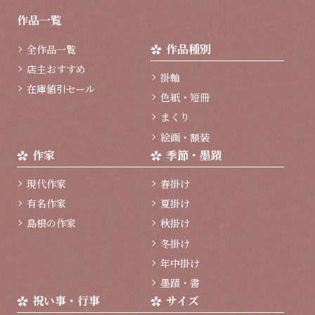
ジ
作品一覧
ト
ッ
作品種別
全作品一覧
プ
へ
店主おすすめ
掛軸
在庫値引セール
色紙・短冊
まくり
絵画・額装
作家
季節・墨蹟
現代作家
春掛け
有名作家
夏掛け
島根の作家
秋掛け
冬掛け
年中掛け
墨蹟・書
祝い事・行事
サイズ