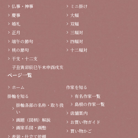
仏事・神事
ミニ掛け
慶事
大幅
婚礼
双幅
正月
三幅対
端午の節句
四幅対
桃の節句
十二幅対
干支・十二支
子
丑
寅
卯
辰
巳
午
未
申
酉
戌
亥
ページ一覧
ホーム
作家を知る
掛軸を知る
有名作家一覧
島根の作家一覧
掛軸各部の名称・取り扱
い
店舗案内
画題（図柄）解説
お買い物ガイド
画家系図・画塾
買い物かご
表装・仕立て依頼