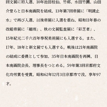
回文展に初入選、10年池田桂仙、竹邨、水田竹圃、山田
介堂らと日本南画院を結成、13年第7回帝展に「明鏡止
水」で再び入選、以後帝展に入選を重ね、昭和11年春の
改組帝展に「細雨」、秋の文展監査展に「彩芝者」、
15年紀元二千六百年奉祝美術展にも入選する。また、
17年、18年と新文展でも入選する。戦後は21年南画院
の結成に委員として参加、35年日本南画院を再興、日
本南画院会長、理事長をつとめる。59年第3回京都府文
化功労賞を受賞。昭和62年12月3日京都市で没。享年97
才。