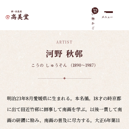
買
い
メニュー
物
ホーム
諸作家
河野 秋邨
か
ご
ARTIST
河野 秋邨
こうの しゅうそん
（1890～1987）
明治23年8月愛媛県に生まれる。本名循。18才の時京都
に出て田近竹邨に師事して南画を学ぶ。以後一貫して南
画の研鑽に励み、南画の普及に尽力する。大正6年第11