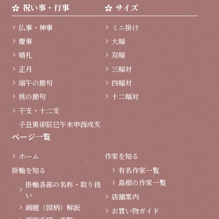
祝い事・行事
サイズ
仏事・神事
ミニ掛け
慶事
大幅
婚礼
双幅
正月
三幅対
端午の節句
四幅対
桃の節句
十二幅対
干支・十二支
子
丑
寅
卯
辰
巳
午
未
申
酉
戌
亥
ページ一覧
ホーム
作家を知る
掛軸を知る
有名作家一覧
島根の作家一覧
掛軸各部の名称・取り扱
い
店舗案内
画題（図柄）解説
お買い物ガイド