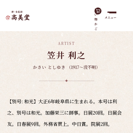
買
い
メニュー
物
ホーム
諸作家
笠井 利之
か
ご
ARTIST
笠井 利之
かさい としゆき
（1917～没不明）
【別号: 和光】大正6年岐阜県に生まれる。本号は利
之、別号は和光。加藤栄三に師事。日展20回。日展会
友。日春展9回。外務省買上。中日賞。院展2回。