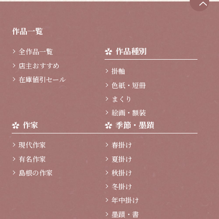
ペ
ー
ジ
作品一覧
ト
ッ
作品種別
全作品一覧
プ
へ
店主おすすめ
掛軸
在庫値引セール
色紙・短冊
まくり
絵画・額装
作家
季節・墨蹟
現代作家
春掛け
有名作家
夏掛け
島根の作家
秋掛け
冬掛け
年中掛け
墨蹟・書