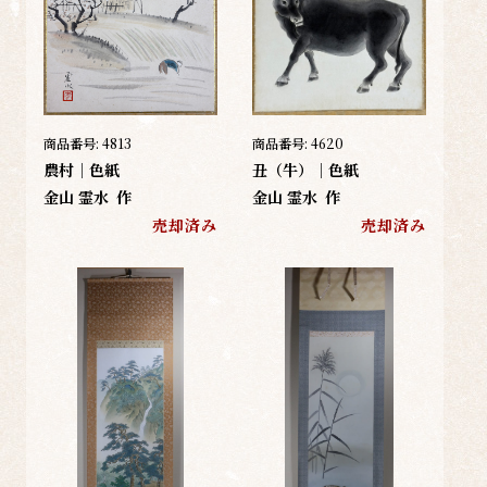
商品番号:
4813
商品番号:
4620
農村｜色紙
丑（牛）｜色紙
金山 霊水
作
金山 霊水
作
売却済み
売却済み