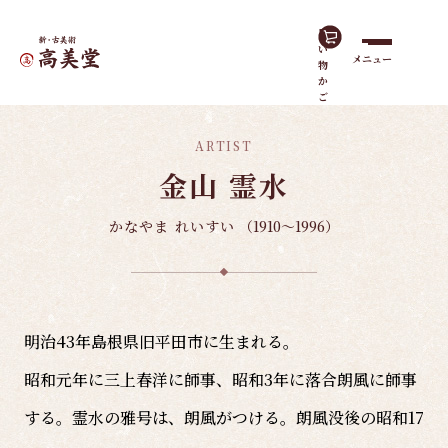
買
い
メニュー
物
ホーム
島根の作家
金山 霊水
か
ご
ARTIST
金山 霊水
かなやま れいすい
（1910～1996）
明治43年島根県旧平田市に生まれる。
昭和元年に三上春洋に師事、昭和3年に落合朗風に師事
する。霊水の雅号は、朗風がつける。朗風没後の昭和17