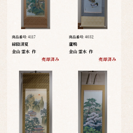
商品番号:
4117
商品番号:
4032
緑陰清夏
蘆鴨
金山 霊水
作
金山 霊水
作
売却済み
売却済み