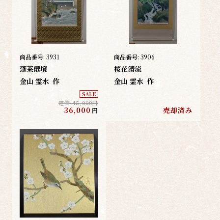
商品番号:
3931
商品番号:
3906
蓬莱僊境
桜花清流
金山 霊水
作
金山 霊水
作
SALE
定価 45,000円
36,000
売却済み
円