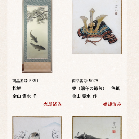
商品番号:
5351
商品番号:
5079
松鯉
兜（端午の節句）｜色紙
金山 霊水
作
金山 霊水
作
売却済み
売却済み