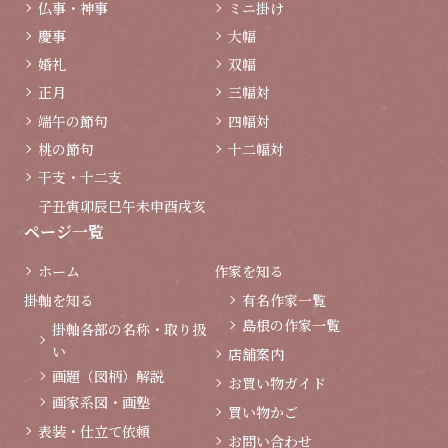
仏事・神事
ミニ掛け
慶事
大幅
婚礼
双幅
正月
三幅対
端午の節句
四幅対
桃の節句
十二幅対
干支・十二支
子
丑
寅
卯
辰
巳
午
未
申
酉
戌
亥
ページ一覧
ホーム
作家を知る
掛軸を知る
有名作家一覧
島根の作家一覧
掛軸各部の名称・取り扱
い
店舗案内
画題（図柄）解説
お買い物ガイド
画家系図・画塾
買い物かご
表装・仕立て依頼
お問い合わせ