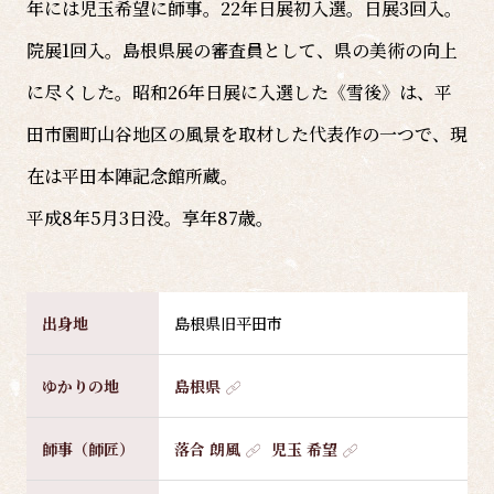
年には児玉希望に師事。22年日展初入選。日展3回入。
院展1回入。島根県展の審査員として、県の美術の向上
に尽くした。昭和26年日展に入選した《雪後》は、平
田市園町山谷地区の風景を取材した代表作の一つで、現
在は平田本陣記念館所蔵。
平成8年5月3日没。享年87歳。
出身地
島根県旧平田市
ゆかりの地
島根県
師事（師匠）
落合 朗風
児玉 希望