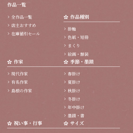
ジ
作品一覧
ト
ッ
作品種別
全作品一覧
プ
へ
店主おすすめ
掛軸
在庫値引セール
色紙・短冊
まくり
絵画・額装
作家
季節・墨蹟
現代作家
春掛け
有名作家
夏掛け
島根の作家
秋掛け
冬掛け
年中掛け
墨蹟・書
祝い事・行事
サイズ