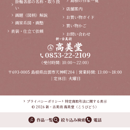
島根の作家一覧
掛軸各部の名称・取り扱
い
店舗案内
画題（図柄）解説
お買い物ガイド
画家系図・画塾
買い物かご
表装・仕立て依頼
お問い合わせ
0853-22-2109
（受付時間: 10:00～22:00）
〒693-0005 島根県出雲市天神町204｜営業時間: 13:00～18:00
｜定休日: 火曜日
プライバシーポリシー
特定商取引法に関する表示
© 2026 新・古美術 高美堂（こうびどう）
作品一覧
絞り込み検索
電話