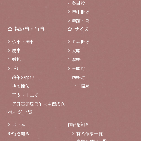
冬掛け
年中掛け
墨蹟・書
祝い事・行事
サイズ
仏事・神事
ミニ掛け
慶事
大幅
婚礼
双幅
正月
三幅対
端午の節句
四幅対
桃の節句
十二幅対
干支・十二支
子
丑
寅
卯
辰
巳
午
未
申
酉
戌
亥
ページ一覧
ホーム
作家を知る
掛軸を知る
有名作家一覧