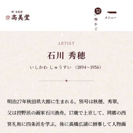
買
い
メニュー
物
ホーム
諸作家
石川 秀穂
か
ご
ARTIST
石川 秀穂
いしかわ しゅうすい
（1894～1956）
明治27年秋田県大館に生まれる。別号は秋穂、秀翠。
父は狩野派の画家石川漁舟。17歳で上京して、同郷の西
宮礼和に四条派を学ぶ。後に高橋広湖に師事して人物画