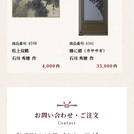
商品番号:
4598
商品番号:
4341
松上双鶴
椿に鵲（カササギ）
石川 秀穂
作
石川 秀穂
作
4,000
35,000
円
円
お問い合わせ・ご注文
Contact