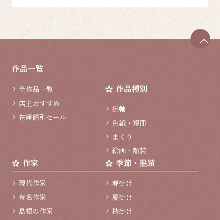
ペ
ー
ジ
作品一覧
ト
ッ
作品種別
全作品一覧
プ
へ
店主おすすめ
掛軸
在庫値引セール
色紙・短冊
まくり
絵画・額装
作家
季節・墨蹟
現代作家
春掛け
有名作家
夏掛け
島根の作家
秋掛け