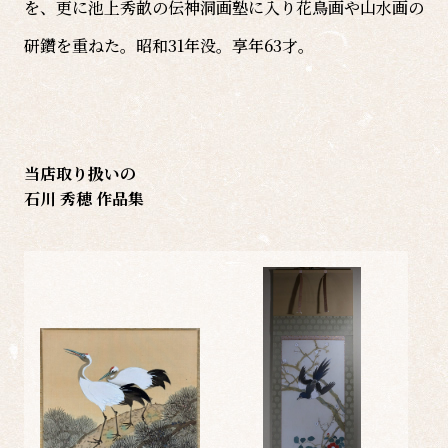
を、更に池上秀畝の伝神洞画塾に入り花鳥画や山水画の
研鑽を重ねた。昭和31年没。享年63才。
当店取り扱いの
石川 秀穂 作品集