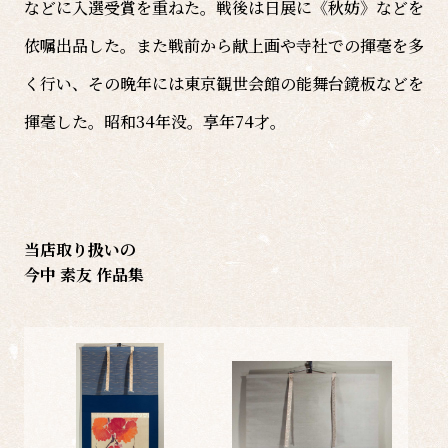
などに入選受賞を重ねた。戦後は日展に《秋妨》などを
依嘱出品した。また戦前から献上画や寺社での揮毫を多
く行い、その晩年には東京観世会館の能舞台鏡板などを
揮毫した。昭和34年没。享年74才。
当店取り扱いの
今中 素友 作品集