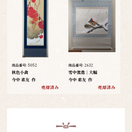
商品番号:
5052
商品番号:
2632
秋色小禽
雪中鴛鴦｜大幅
今中 素友
作
今中 素友
作
売却済み
売却済み