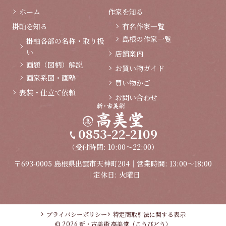
ホーム
作家を知る
掛軸を知る
有名作家一覧
島根の作家一覧
掛軸各部の名称・取り扱
い
店舗案内
画題（図柄）解説
お買い物ガイド
画家系図・画塾
買い物かご
表装・仕立て依頼
お問い合わせ
0853-22-2109
（受付時間: 10:00～22:00）
〒693-0005 島根県出雲市天神町204｜営業時間: 13:00～18:00
｜定休日: 火曜日
プライバシーポリシー
特定商取引法に関する表示
© 2026 新・古美術 高美堂（こうびどう）