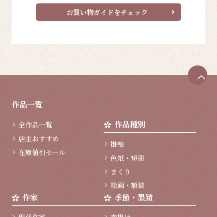
お買い物ガイドをチェック
ペ
ー
ジ
作品一覧
ト
ッ
作品種別
全作品一覧
プ
へ
店主おすすめ
掛軸
在庫値引セール
色紙・短冊
まくり
絵画・額装
作家
季節・墨蹟