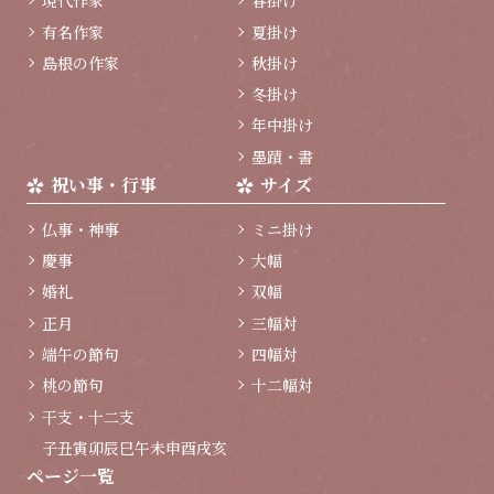
現代作家
春掛け
有名作家
夏掛け
島根の作家
秋掛け
冬掛け
年中掛け
墨蹟・書
祝い事・行事
サイズ
仏事・神事
ミニ掛け
慶事
大幅
婚礼
双幅
正月
三幅対
端午の節句
四幅対
桃の節句
十二幅対
干支・十二支
子
丑
寅
卯
辰
巳
午
未
申
酉
戌
亥
ページ一覧