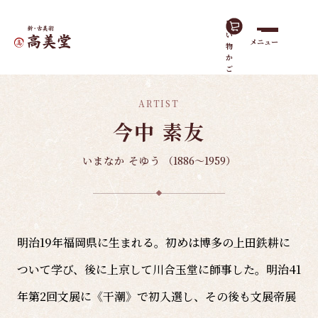
買
い
メニュー
物
ホーム
諸作家
今中 素友
か
ご
ARTIST
今中 素友
いまなか そゆう
（1886～1959）
明治19年福岡県に生まれる。初めは博多の上田鉄耕に
ついて学び、後に上京して川合玉堂に師事した。明治41
年第2回文展に《干潮》で初入選し、その後も文展帝展