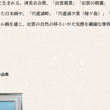
市に生まれる。清美会会員。「出雲風景」「出雲の朝靄」
った日本画や、「宍道湖畔」「宍道湖夕景（嫁ケ島）」
リル画を通じ、出雲の自然の移ろいや大気感を繊細な筆
作品集