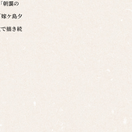
「朝靄の
「嫁ケ島夕
致で描き続