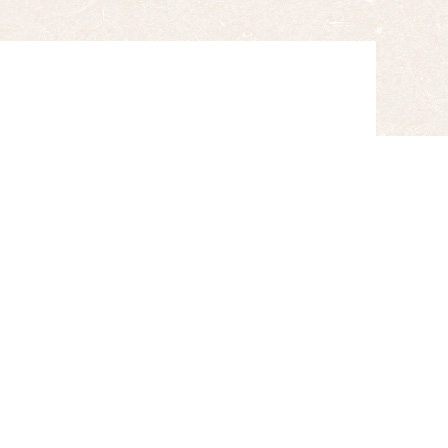
ご注文
】
007
合には、Adobe Acrobat
ない方は下記バナーリンクよりダウ