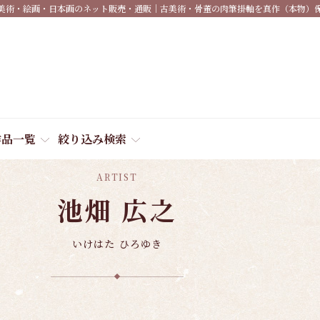
美術・絵画・日本画のネット販売・通販｜古美術・骨董の肉筆掛軸を真作（本物）
作品一覧
絞り込み検索
ARTIST
池畑 広之
いけはた ひろゆき