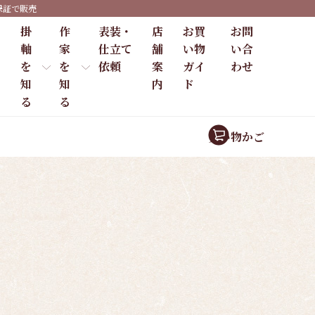
保証で販売
掛
作
表装・
店
お買
お問
軸
家
仕立て
舗
い物
い合
を
を
依頼
案
ガイ
わせ
知
知
内
ド
る
る
買い物かご