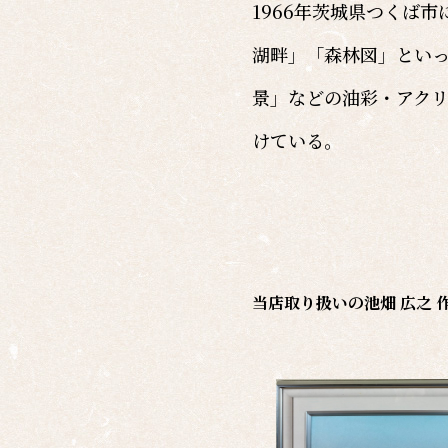
1966年茨城県つくば
湖畔」「森林図」とい
景」などの油彩・アク
けている。
当店取り扱いの
池畑 広之 