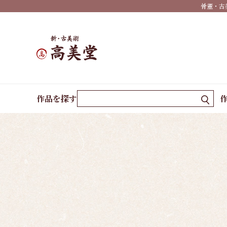
骨董・古
有名
作家
一覧
島根
の作
ホーム
現代作家
池畑 広之
家一
作品を探す
覧