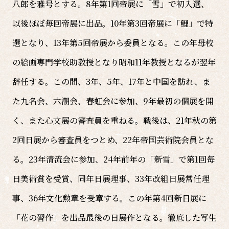
八郎を雅号とする。8年第1回帝展に「雪」で初入選、
以後ほぼ毎回帝展に出品。10年第3回帝展に「鯉」で特
選となり、13年第5回帝展から委員となる。この年母校
の絵画専門学校助教授となり昭和11年教授となるが翌年
辞任する。この間、3年、5年、17年と中国を訪れ、ま
た九名会、六潮会、春虹会に参加、9年最初の個展を開
く、また心文展の審査員を重ねる。戦後は、21年秋の第
2回日展から審査員をつとめ、22年帝国芸術院会員とな
る。23年清流会に参加、24年前年の「新雪」で第1回毎
日美術賞を受賞、同年日展理事、33年改組日展常任理
事、36年文化勲章を受章する。この年第4回新日展に
「花の習作」を出品最後の日展作となる。徹底した写生