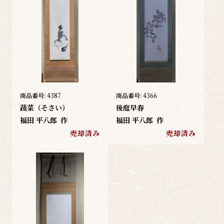
商品番号:
4387
商品番号:
4366
蔬菜（そさい）
後庭早春
福田 平八郎
作
福田 平八郎
作
売却済み
売却済み