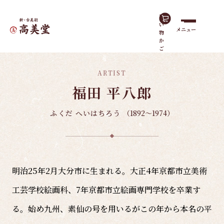
買
い
メニュー
物
ホーム
有名作家
福田 平八郎
か
ご
ARTIST
福田 平八郎
ふくだ へいはちろう
（1892～1974）
明治25年2月大分市に生まれる。大正4年京都市立美術
工芸学校絵画科、7年京都市立絵画専門学校を卒業す
る。始め九州、素仙の号を用いるがこの年から本名の平