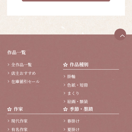
ペ
ー
ジ
作品一覧
ト
ッ
作品種別
全作品一覧
プ
へ
店主おすすめ
掛軸
在庫値引セール
色紙・短冊
まくり
絵画・額装
作家
季節・墨蹟
現代作家
春掛け
有名作家
夏掛け