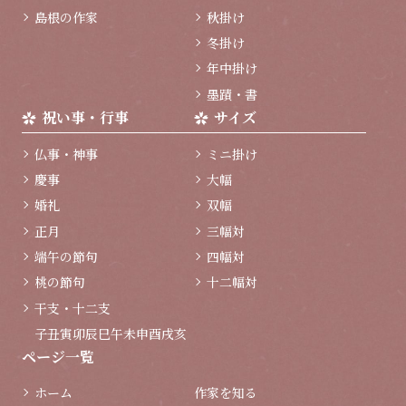
島根の作家
秋掛け
冬掛け
年中掛け
墨蹟・書
祝い事・行事
サイズ
仏事・神事
ミニ掛け
慶事
大幅
婚礼
双幅
正月
三幅対
端午の節句
四幅対
桃の節句
十二幅対
干支・十二支
子
丑
寅
卯
辰
巳
午
未
申
酉
戌
亥
ページ一覧
ホーム
作家を知る