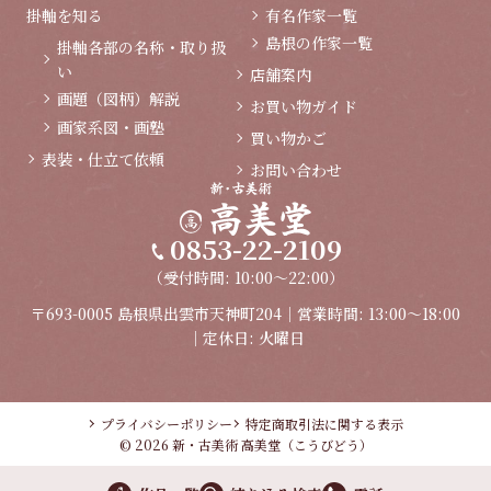
掛軸を知る
有名作家一覧
島根の作家一覧
掛軸各部の名称・取り扱
い
店舗案内
画題（図柄）解説
お買い物ガイド
画家系図・画塾
買い物かご
表装・仕立て依頼
お問い合わせ
0853-22-2109
（受付時間: 10:00～22:00）
〒693-0005 島根県出雲市天神町204｜営業時間: 13:00～18:00
｜定休日: 火曜日
プライバシーポリシー
特定商取引法に関する表示
© 2026 新・古美術 高美堂（こうびどう）